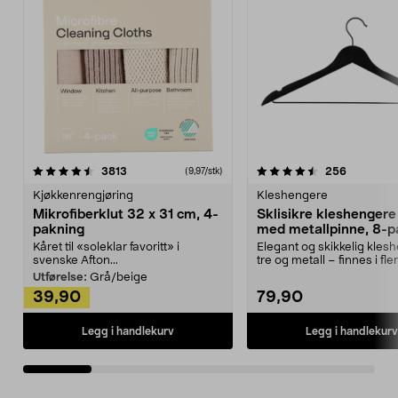
4.5av 5 stjerner
anmeldelser
4.5av 5 stjerner
anmeldels
3813
256
(9,97/stk)
Kjøkkenrengjøring
Kleshengere
Mikrofiberklut 32 x 31 cm, 4-
Sklisikre kleshengere 
pakning
med metallpinne, 8-p
Kåret til «soleklar favoritt» i
Elegant og skikkelig kles
svenske Afton...
tre og metall – finnes i fle
Kleshe...
Utførelse:
Grå/beige
39,90
79,90
Legg i handlekurv
Legg i handlekurv