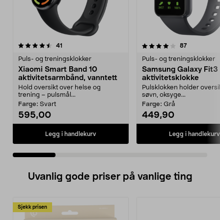
4.0 av 5 stjerner
anmeldelser
4.5 av 5 stjerner
anmeldelse
41
87
Puls- og treningsklokker
Puls- og treningsklokker
Xiaomi Smart Band 10
Samsung Galaxy Fit3
aktivitetsarmbånd, vanntett
aktivitetsklokke
Hold oversikt over helse og
Pulsklokken holder oversi
trening – pulsmål...
søvn, oksyge...
Farge:
Svart
Farge:
Grå
595,00
449,90
Legg i handlekurv
Legg i handlekurv
Uvanlig gode priser på vanlige ting
Sjekk prisen