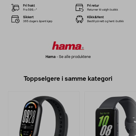
Fri frakt
Fri retur
Fra 599,–*
Returner til valgfri butikk
Sikkert
Klikk&Hent
365 dagers åpent kjøp
Bestill på nett og hent i butikk
Hama
-
Se alle produktene
Toppselgere i samme kategori