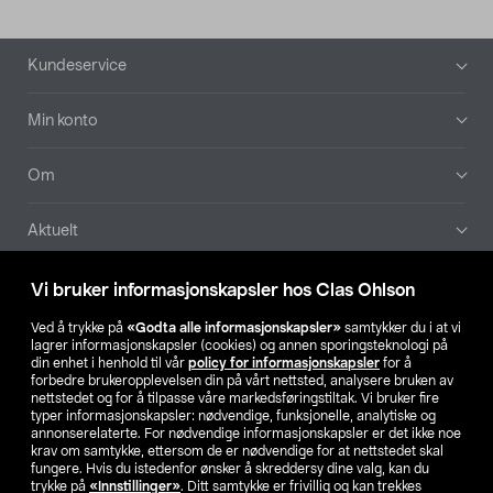
Bunntekst
Kundeservice
Min konto
Om
Aktuelt
Våre selskaper
Vi bruker informasjonskapsler hos Clas Ohlson
Ved å trykke på
«Godta alle informasjonskapsler»
samtykker du i at vi
Finn din butikk
lagrer informasjonskapsler (cookies) og annen sporingsteknologi på
din enhet i henhold til vår
policy for informasjonskapsler
for å
forbedre brukeropplevelsen din på vårt nettsted, analysere bruken av
SE
NO
FI
nettstedet og for å tilpasse våre markedsføringstiltak. Vi bruker fire
typer informasjonskapsler: nødvendige, funksjonelle, analytiske og
annonserelaterte. For nødvendige informasjonskapsler er det ikke noe
krav om samtykke, ettersom de er nødvendige for at nettstedet skal
fungere. Hvis du istedenfor ønsker å skreddersy dine valg, kan du
trykke på
«Innstillinger»
. Ditt samtykke er frivillig og kan trekkes