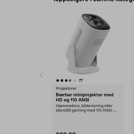
5 av 5 stjerner
5.0 av 5 stjerner
anmeldelser
77
Projektorer
Bærbar miniprojektor med
HD og 110 ANSI
Hjemmekino, bildevisning eller
storslått gaming med 110 ANSI-
lumen HD-projeksjon...