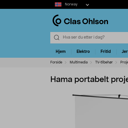
Select
Norway
market
Hjem
Elektro
Fritid
Je
Forside
Multimedia
TV-tilbehør
Proj
Hama portabelt proje