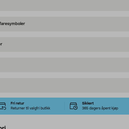
 faresymboler
er
Fri retur
Sikkert
Returner til valgfri butikk
365 dagers åpent kjøp
ri