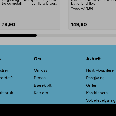
tre og metall – finnes i flere farger.
batterier til fjer...
Kleshe...
Type:
AA/LR6
79,90
149,90
Legg i handlekurv
Legg i handlekurv
o
Om
Aktuelt
strer
Om oss
Høytrykkspylere
sordet?
Presse
Rengjøring
Bærekraft
Griller
istorikk
Karriere
Kantklippere
Solcellebelysning