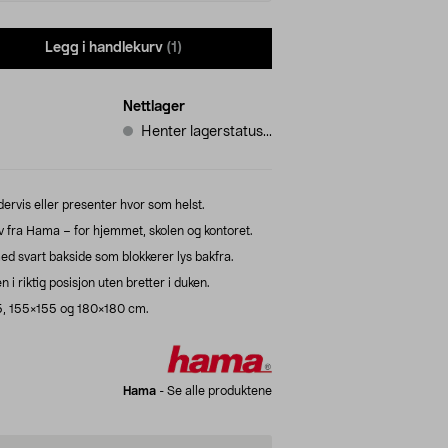
Legg i handlekurv
(1)
Nettlager
Henter lagerstatus...
dervis eller presenter hvor som helst.
v fra Hama – for hjemmet, skolen og kontoret.
med svart bakside som blokkerer lys bakfra.
 i riktig posisjon uten bretter i duken.
125, 155×155 og 180×180 cm.
Hama
-
Se alle produktene