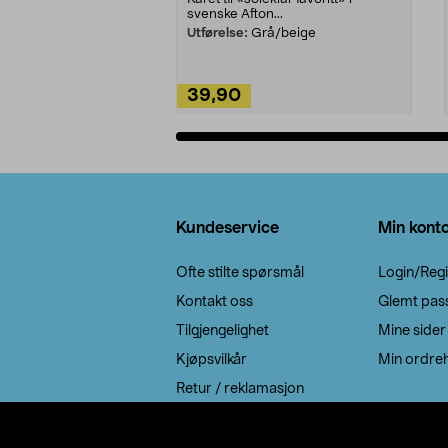
svenske Afton...
Utførelse:
Grå/beige
39,90
Legg i handlekurv
Bunntekst
Kundeservice
Min kont
Ofte stilte spørsmål
Login/Regi
Kontakt oss
Glemt pas
Tilgjengelighet
Mine sider
Kjøpsvilkår
Min ordreh
Retur / reklamasjon
EE-avfall
Cookie policy