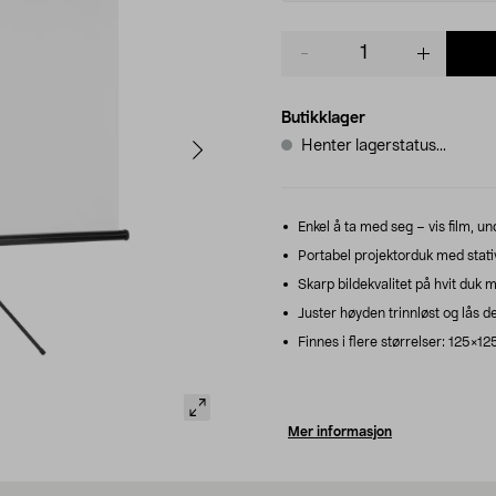
Product
quantity
Butikklager
Henter lagerstatus...
Enkel å ta med seg – vis film, un
Portabel projektorduk med stati
Skarp bildekvalitet på hvit duk 
Juster høyden trinnløst og lås den
Finnes i flere størrelser: 125×
Mer informasjon