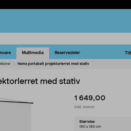
rnvare
Multimedia
Reservedeler
Til
ektorer
Hama portabelt projektorlerret med stativ
ktorlerret med stativ
1 649,00
(inkl. moms)
Select
Størrelse
variant
180 x 180 cm