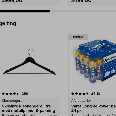
3999,00
2499,00
ge ting
Multibuy
4.5av 5 stjerner
anmeldelser
4.5av 5 stjerner
anmeldels
256
24110
Kleshengere
AA-batterier
Sklisikre kleshengere i tre
Varta Longlife Power ba
med metallpinne, 8-pakning
24 pk
Elegant og skikkelig kleshenger av
Svanemerkede AA- eller A