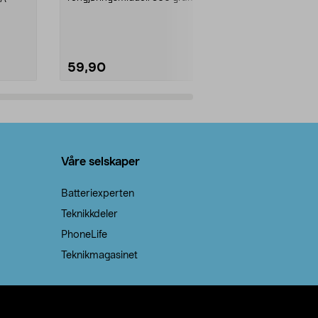
natron – til rengjøring både...
råvarer. Produ
brenner med e
59,90
69,90
Legg i handlekurv
Legg 
Våre selskaper
Batteriexperten
Teknikkdeler
PhoneLife
Teknikmagasinet