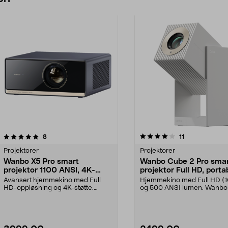
4.0 av 5 stjerner
anmeldelser
4.5 av 5 stjerner
anmeldelser
8
11
Projektorer
Projektorer
Wanbo X5 Pro smart
Wanbo Cube 2 Pro sma
projektor 1100 ANSI, 4K-
projektor Full HD, porta
støtte og Google TV
Avansert hjemmekino med Full
Hjemmekino med Full HD (
HD-oppløsning og 4K-støtte.
og 500 ANSI lumen. Wanbo
Wanbo X5 Pro smart proj...
2 Pro smart projekt...