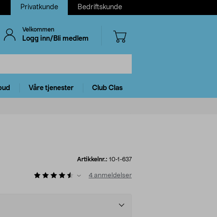
Privatkunde
Bedriftskunde
Velkommen
Logg inn/Bli medlem
bud
Våre tjenester
Club Clas
Artikkelnr.:
10-1-637
4
anmeldelser