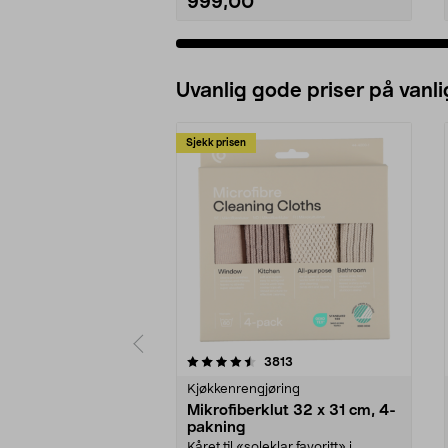
999,00
Uvanlig gode priser på vanli
Sjekk prisen
5av 5 stjerner
4.5av 5 stjerner
anmeldelser
3813
Kjøkkenrengjøring
Mikrofiberklut 32 x 31 cm, 4-
pakning
Kåret til «soleklar favoritt» i