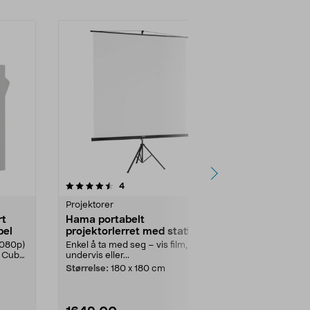
4.5 av 5 stjerner
anmeldelser
3.5
4
4
Projektorer
Projektorer
rt
Hama portabelt
Hama porta
bel
projektorlerret med stativ
projektorle
1080p)
Enkel å ta med seg – vis film,
Enkel å ta med
 Cube
undervis eller...
undervis eller.
Størrelse:
180 x 180 cm
Størrelse:
155