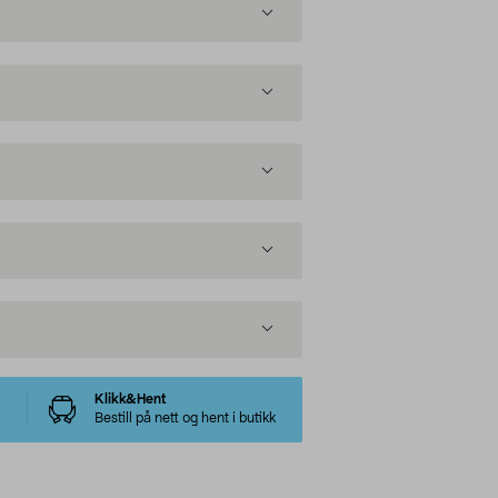
Klikk&Hent
Bestill på nett og hent i butikk