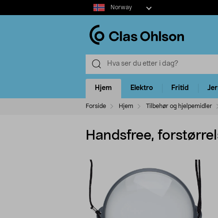
Select
Norway
market
Hjem
Elektro
Fritid
Je
Forside
Hjem
Tilbehør og hjelpemidler
Handsfree, forstørre