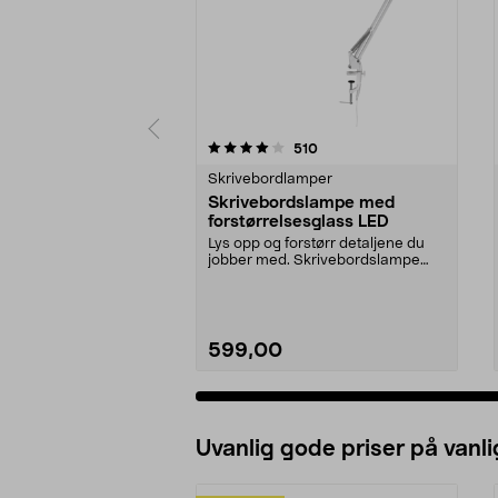
0 av 5 stjerner
4.0 av 5 stjerner
anmeldelser
510
Skrivebordlamper
Skrivebordslampe med
forstørrelsesglass LED
Lys opp og forstørr detaljene du
jobber med. Skrivebordslampe
med LED og et stor...
599,00
Uvanlig gode priser på vanli