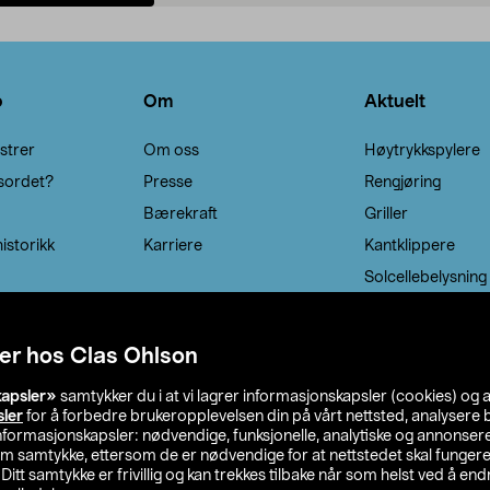
Legg i handlekurv
Legg i handlekurv
o
Om
Aktuelt
strer
Om oss
Høytrykkspylere
sordet?
Presse
Rengjøring
Bærekraft
Griller
istorikk
Karriere
Kantklippere
Solcellebelysning
er hos Clas Ohlson
kapsler»
samtykker du i at vi lagrer informasjonskapsler (cookies) og 
sler
for å forbedre brukeropplevelsen din på vårt nettsted, analysere b
 informasjonskapsler: nødvendige, funksjonelle, analytiske og annonse
om samtykke, ettersom de er nødvendige for at nettstedet skal fungere
. Ditt samtykke er frivillig og kan trekkes tilbake når som helst ved å endr