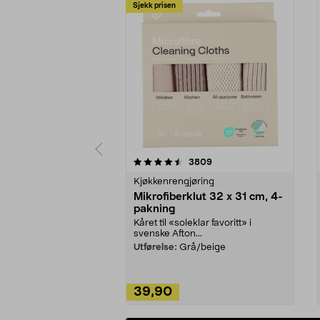
Sjekk prisen
5av 5 stjerner
4.5av 5 stjerner
anmeldelser
3809
Kjøkkenrengjøring
Mikrofiberklut 32 x 31 cm, 4-
pakning
Kåret til «soleklar favoritt» i
svenske Afton...
Utførelse:
Grå/beige
39,90