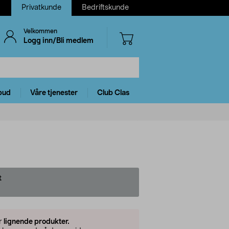
Privatkunde
Bedriftskunde
Velkommen
Logg inn/Bli medlem
bud
Våre tjenester
Club Clas
t
er
lignende produkter.