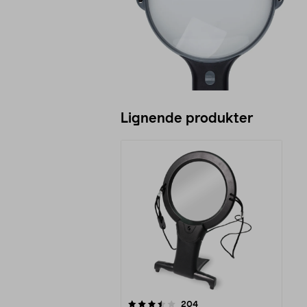
Lignende produkter
5av 5 stjerner
anmeldelser
204