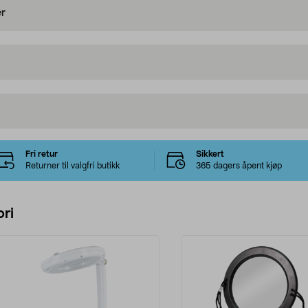
er
Fri retur
Sikkert
Returner til valgfri butikk
365 dagers åpent kjøp
ri