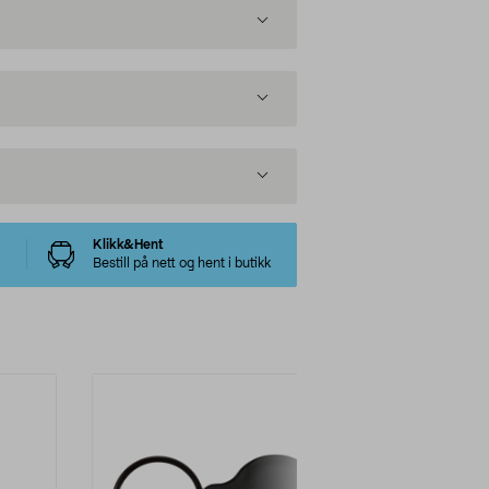
Klikk&Hent
Bestill på nett og hent i butikk