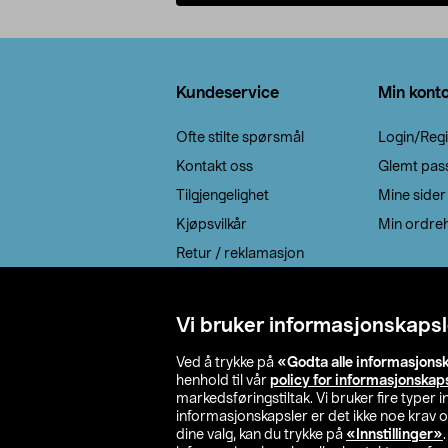
Legg i handlekurv
Bunntekst
Kundeservice
Min kont
Ofte stilte spørsmål
Login/Regi
Kontakt oss
Glemt pas
Tilgjengelighet
Mine sider
Kjøpsvilkår
Min ordreh
Retur / reklamasjon
EE-avfall
Cookie policy
Vi bruker informasjonskapsl
Leveringsalternativ
Ved å trykke på
«Godta alle informasjons
henhold til vår
policy for informasjonskap
markedsføringstiltak. Vi bruker fire typer
informasjonskapsler er det ikke noe krav 
dine valg, kan du trykke på
«Innstillinger»