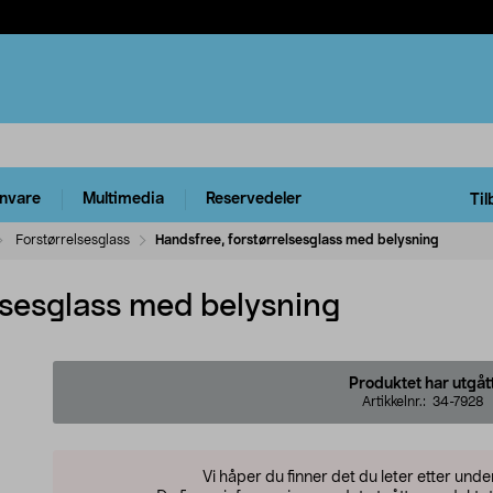
rnvare
Multimedia
Reservedeler
Til
Forstørrelsesglass
Handsfree, forstørrelsesglass med belysning
lsesglass med belysning
Produktet har utgåt
Artikkelnr.:
34-7928
Vi håper du finner det du leter etter und