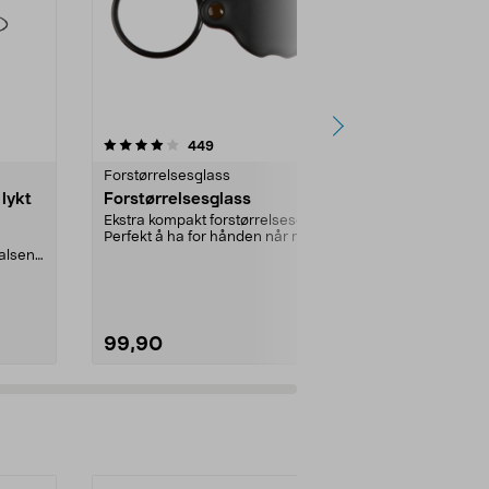
4.5 av 5 stjerner
anmeldelser
2.5
449
2
Forstørrelsesglass
Forstørrelses
lykt
Forstørrelsesglass
Forstørrels
2x og 4,5x 
Ekstra kompakt forstørrelsesglass.
Perfekt å ha for hånden når man
Forstørrer og 
skal lese inn...
halsen
hobbyaktivite
nedsatt s...
99,90
179,90