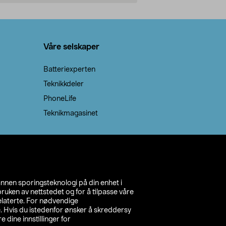
Legg i handlekurv
Legg 
Våre selskaper
Batteriexperten
Teknikkdeler
PhoneLife
Teknikmagasinet
annen sporingsteknologi på din enhet i
ruken av nettstedet og for å tilpasse våre
relaterte. For nødvendige
. Hvis du istedenfor ønsker å skreddersy
e dine innstillinger for