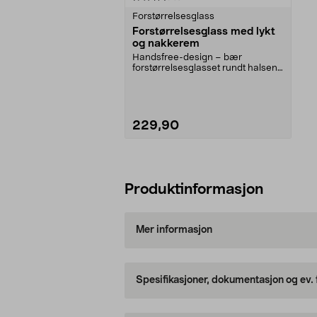
Forstørrelsesglass
Forstørrelsesglass med lykt
og nakkerem
Handsfree-design – bær
forstørrelsesglasset rundt halsen
mens du leser, syr elle...
229,90
Legg i handlekurv
Produktinformasjon
Mer informasjon
Spesifikasjoner, dokumentasjon og ev.