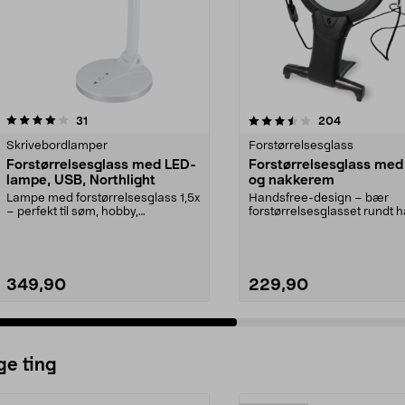
3.5 av 5 stjerner
anmeldelser
4.0 av 5 stjerner
anmeldelser
31
204
Skrivebordlamper
Forstørrelsesglass
Forstørrelsesglass med LED-
Forstørrelsesglass med 
lampe, USB, Northlight
og nakkerem
Lampe med forstørrelsesglass 1,5x
Handsfree-design – bær
– perfekt til søm, hobby,
forstørrelsesglasset rundt 
modellbygging m.m. N...
mens du leser, syr elle...
349,90
229,90
ge ting