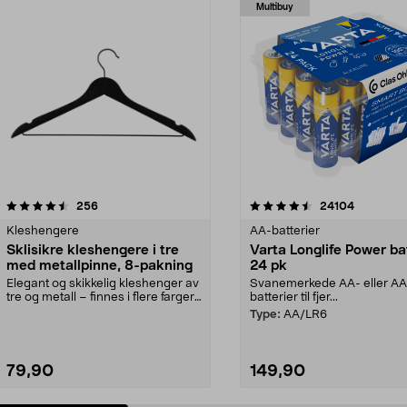
Multibuy
4.5av 5 stjerner
anmeldelser
4.5av 5 stjerner
anmeldels
256
24104
Kleshengere
AA-batterier
Sklisikre kleshengere i tre
Varta Longlife Power ba
med metallpinne, 8-pakning
24 pk
Elegant og skikkelig kleshenger av
Svanemerkede AA- eller A
tre og metall – finnes i flere farger.
batterier til fjer...
Kleshe...
Type:
AA/LR6
79,90
149,90