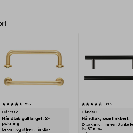
ri
4.5 av 5 stjerner
anmeldelser
4.5 av 5 stjerner
anmeldelser
237
335
Håndtak
Håndtak
Håndtak gullfarget, 2-
Håndtak, svartlakkert
pakning
2-pakning. Finnes i 3 ulike 
fra 87 mm...
Lekkert og stilrent håndtak i