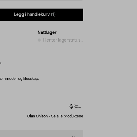
Legg i handlekurv
(1)
Nettlager
Henter lagerstatus...
.
 kommoder og klesskap.
Clas Ohlson
-
Se alle produktene