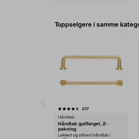
Legg i handlekurv
Toppselgere i samme katego
5 av 5 stjerner
4.5 av 5 stjerner
anmeldelser
237
Håndtak
Håndtak gullfarget, 2-
pakning
Lekkert og stilrent håndtak i