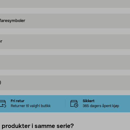
 faresymboler
er
)
Fri retur
Sikkert
Returner til valgfri butikk
365 dagers åpent kjøp
e produkter i samme serie?