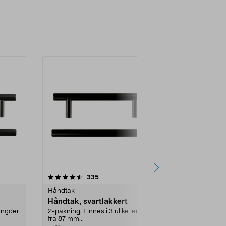
4.5 av 5 stjerner
anmeldelser
4.5
335
9
Håndtak
Håndtak
Håndtak, svartlakkert
Skålhåndta
lengder
2-pakning. Finnes i 3 ulike lengder
2-pack. Dekor
fra 87 mm...
møbler og ...