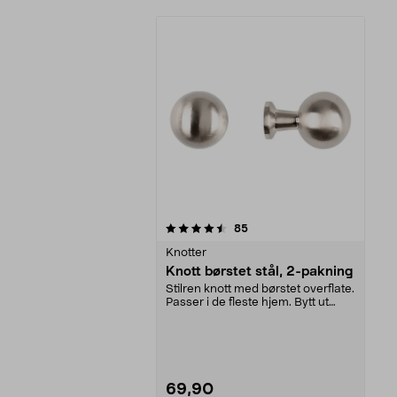
5av 5 stjerner
anmeldelser
85
Knotter
Knott børstet stål, 2-pakning
Stilren knott med børstet overflate.
Passer i de fleste hjem. Bytt ut
knottene p...
69,90