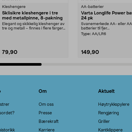
Kleshengere
AA-batterier
Sklisikre kleshengere i tre
Varta Longlife Power ba
med metallpinne, 8-pakning
24 pk
Elegant og skikkelig kleshenger av
Svanemerkede AA- eller A
tre og metall – finnes i flere farger.
batterier til fjer...
Kleshe...
Type:
AA/LR6
79,90
149,90
Legg i handlekurv
Legg i handlekurv
o
Om
Aktuelt
strer
Om oss
Høytrykkspylere
sordet?
Presse
Rengjøring
Bærekraft
Griller
istorikk
Karriere
Kantklippere