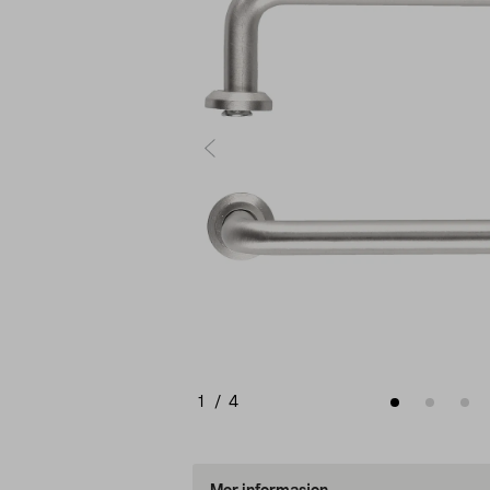
1
/
4