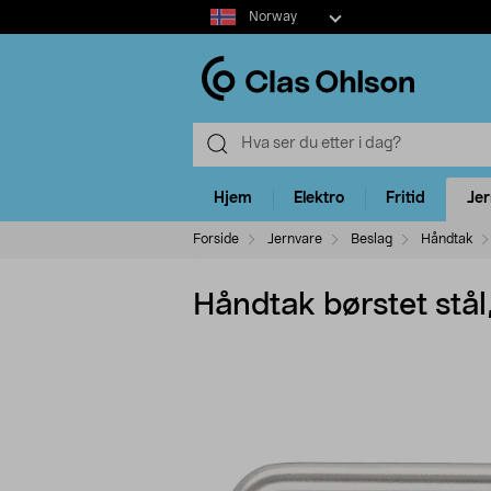
Select
Norway
market
Hjem
Elektro
Fritid
Je
Forside
Jernvare
Beslag
Håndtak
Håndtak børstet stål