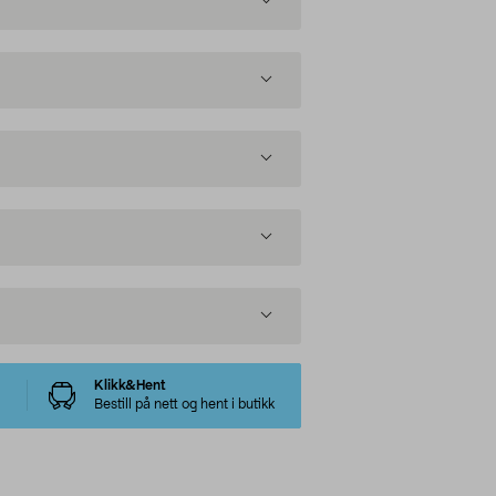
Klikk&Hent
Bestill på nett og hent i butikk