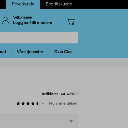
Privatkunde
Bedriftskunde
Velkommen
Logg inn/Bli medlem
bud
Våre tjenester
Club Clas
Artikkelnr.:
44-4290-1
146
anmeldelser