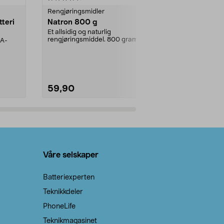
Rengjøringsmidler
Levende lys
tteri
Natron 800 g
Telys steari
prosent ste
Et allsidig og naturlig
rengjøringsmiddel. 800 gram
AA-
100 % stearin
natron – til rengjøring både...
råvarer. Produ
brenner med e
59,90
69,90
Legg i handlekurv
Legg 
Våre selskaper
Batteriexperten
Teknikkdeler
PhoneLife
Teknikmagasinet