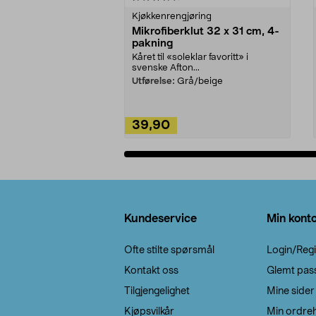
Kjøkkenrengjøring
Mikrofiberklut 32 x 31 cm, 4-
pakning
Kåret til «soleklar favoritt» i
svenske Afton...
Utførelse:
Grå/beige
39,90
Legg i handlekurv
Bunntekst
Kundeservice
Min kont
Ofte stilte spørsmål
Login/Regi
Kontakt oss
Glemt pas
Tilgjengelighet
Mine sider
Kjøpsvilkår
Min ordreh