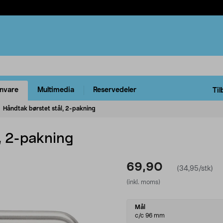
rnvare
Multimedia
Reservedeler
Til
Håndtak børstet stål, 2-pakning
, 2-pakning
69,90
(34,95/stk)
(inkl. moms)
Select
Mål
variant
c/c 96 mm