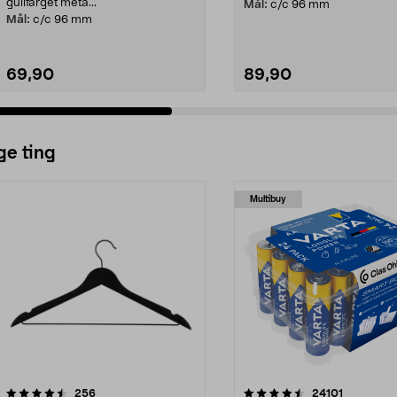
gullfarget meta...
Mål:
c/c 96 mm
Mål:
c/c 96 mm
69,90
89,90
ge ting
Multibuy
4.5av 5 stjerner
anmeldelser
4.5av 5 stjerner
anmeldels
256
24101