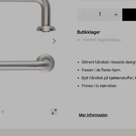
Product
quantity
Butikklager
Henter lagerstatus...
Stilrent håndtak i klassisk design
Passer i de fleste hjem.
Bytt håndtak på kjøkkenskuffer,
Finnes i to størrelser.
Mer informasjon