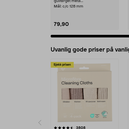
gullfarget meta...
Mål:
c/c 128 mm
79,90
Uvanlig gode priser på vanli
Sjekk prisen
5av 5 stjerner
4.5av 5 stjerner
anmeldelser
3808