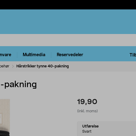
rnvare
Multimedia
Reservedeler
Til
behør
Hårstrikker tynne 40-pakning
0-pakning
19,90
(inkl. moms)
Select
Utførelse
variant
Svart