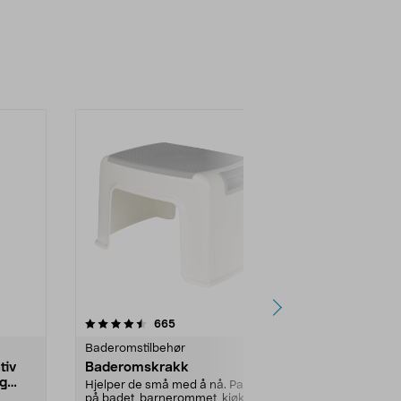
-50%
3.5 av 5 stjerner
anmeldelser
4.5
665
3
Baderomstilbehør
Baderomstilb
tiv
Baderomskrakk
Dusjnal med 
og
lengde 23
Hjelper de små med å nå. Passer
på badet, barnerommet, kjøkkenet
Brukervennli