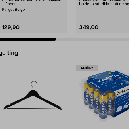
– finnes i ...
holder 3 håndklær luftige og
Stabilt, gulvpl...
Farge:
Beige
129,90
349,00
ge ting
Multibuy