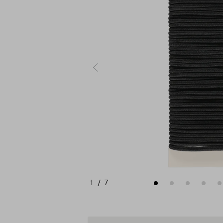
1
/
7