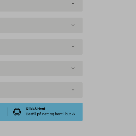
Klikk&Hent
Bestill på nett og hent i butikk