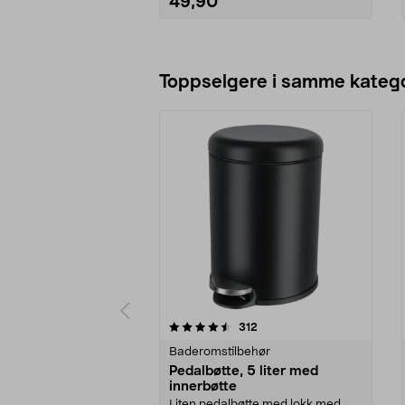
49,90
Legg i handlekurv
Toppselgere i samme katego
5 av 5 stjerner
4.5 av 5 stjerner
anmeldelser
312
Baderomstilbehør
Pedalbøtte, 5 liter med
innerbøtte
Liten pedalbøtte med lokk med