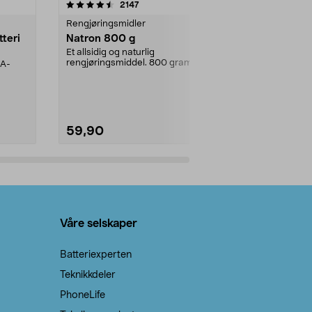
er
4.0av 5 stjerner
anmeldelser
4.5
2147
4
Rengjøringsmidler
Levende lys
tteri
Natron 800 g
Telys steari
prosent ste
Et allsidig og naturlig
rengjøringsmiddel. 800 gram
AA-
100 % stearin
natron – til rengjøring både...
råvarer. Produ
brenner med e
59,90
69,90
Legg i handlekurv
Legg 
Våre selskaper
Batteriexperten
Teknikkdeler
PhoneLife