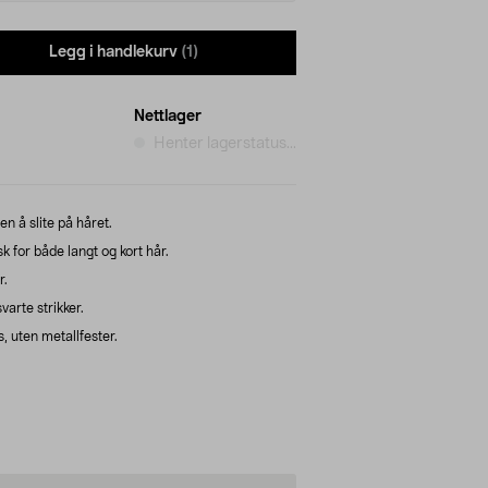
Legg i handlekurv
(1)
Nettlager
Henter lagerstatus...
n å slite på håret.
k for både langt og kort hår.
r.
varte strikker.
 uten metallfester.