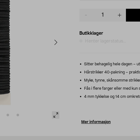
Product
quantity
Butikklager
Henter lagerstatus...
Sitter behagelig hele dagen – ute
Hårstrikker 40-pakning – praktis
Myke, tynne, skånsomme strikke
Fås i flere farger eller med kun s
4 mm tykkelse og 14 cm omkrets,
Mer informasjon