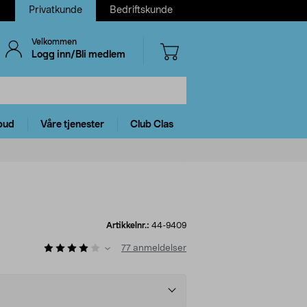
Privatkunde
Bedriftskunde
Velkommen
Logg inn/Bli medlem
bud
Våre tjenester
Club Clas
Artikkelnr.:
44-9409
77
anmeldelser