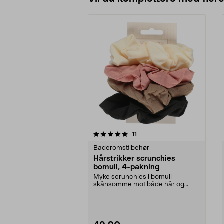
0av 5 stjerner
4.5av 5 stjerner
anmeldelser
11
Baderomstilbehør
Hårstrikker scrunchies
bomull, 4-pakning
Myke scrunchies i bomull –
skånsomme mot både hår og
hodebunnen. Flotte hårstrik...