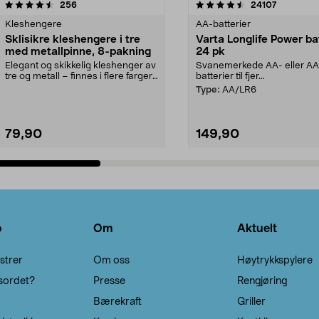
4.5av 5 stjerner
anmeldelser
4.5av 5 stjerner
anmeldels
256
24107
Kleshengere
AA-batterier
Sklisikre kleshengere i tre
Varta Longlife Power ba
med metallpinne, 8-pakning
24 pk
Elegant og skikkelig kleshenger av
Svanemerkede AA- eller A
tre og metall – finnes i flere farger.
batterier til fjer...
Kleshe...
Type:
AA/LR6
79,90
149,90
Legg i handlekurv
Legg i handlekurv
o
Om
Aktuelt
strer
Om oss
Høytrykkspylere
sordet?
Presse
Rengjøring
Bærekraft
Griller