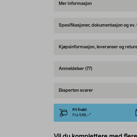
Mer informasjon
Spesifikasjoner, dokumentasjon og ev.
Kjøpsinformasjon, leveranser og retur
Anmeldelser
(77)
Eksperten svarer
Fri frakt
Fra 599,–*
Vil du komplettere med fler