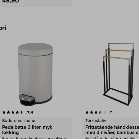
49,90
Legg i handlekurv
ri
3.5 av 5 stjerner
anmeldelser
4.5 av 5 stjerner
anmeldelser
704
71
Baderomstilbehør
Tørkestativ
Pedalbøtte 3 liter, myk
Frittstående håndklesta
lokking
med 3 nivåer, bambus 
svart metall
For baderom, kontor eller kjøkken
Frittstående håndklestativ –