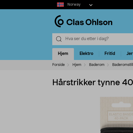
Select
Norway
market
Hjem
Elektro
Fritid
Je
Forside
Hjem
Baderom
Baderomstil
Hårstrikker tynne 4