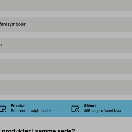
 faresymboler
er
Fri retur
Sikkert
Returner til valgfri butikk
365 dagers åpent kjøp
e produkter i samme serie?