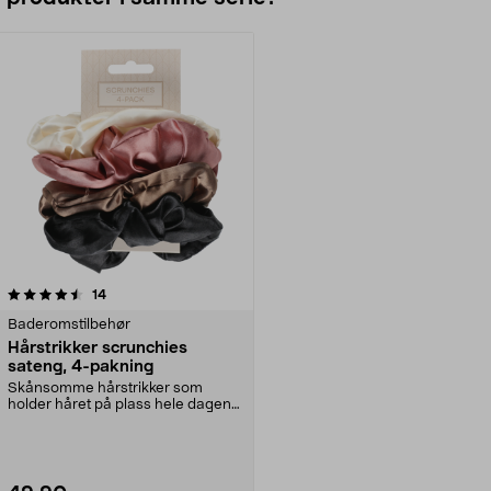
anmeldelser
14
Baderomstilbehør
Hårstrikker scrunchies
sateng, 4-pakning
Skånsomme hårstrikker som
holder håret på plass hele dagen.
Flotte sateng-hårstr...