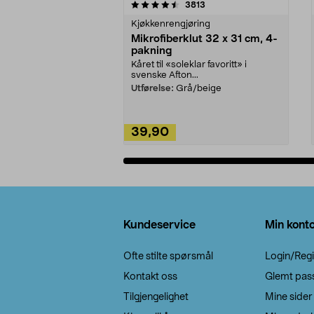
5av 5 stjerner
4.5av 5 stjerner
anmeldelser
3813
Kjøkkenrengjøring
Mikrofiberklut 32 x 31 cm, 4-
pakning
Kåret til «soleklar favoritt» i
svenske Afton...
Utførelse:
Grå/beige
39,90
Legg i handlekurv
Bunntekst
Kundeservice
Min kont
Ofte stilte spørsmål
Login/Regi
Kontakt oss
Glemt pas
Tilgjengelighet
Mine sider