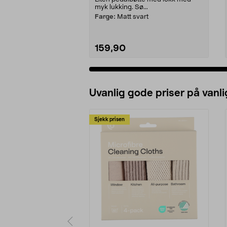
myk lukking. Sø...
Farge:
Matt svart
159,90
Uvanlig gode priser på vanli
Sjekk prisen