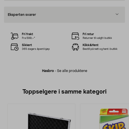
Eksperten svarer
Fri frakt
Fri retur
Fra 599,–*
Returner til valgfri butikk
Sikkert
Klikk&Hent
365 dagers åpent kjøp
Bestill på nett og hent i butikk
Hasbro
-
Se alle produktene
Toppselgere i samme kategori