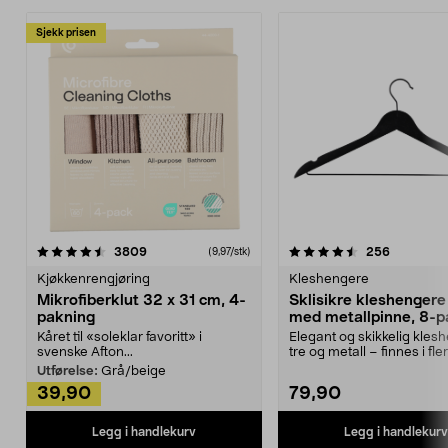
Sjekk prisen
4.5av 5 stjerner
anmeldelser
4.5av 5 stjerner
anmeldels
3809
256
(9,97/stk)
Kjøkkenrengjøring
Kleshengere
Mikrofiberklut 32 x 31 cm, 4-
Sklisikre kleshengere 
pakning
med metallpinne, 8-p
Kåret til «soleklar favoritt» i
Elegant og skikkelig kles
svenske Afton...
tre og metall – finnes i fle
Kleshe...
Utførelse:
Grå/beige
39,90
79,90
Legg i handlekurv
Legg i handlekurv