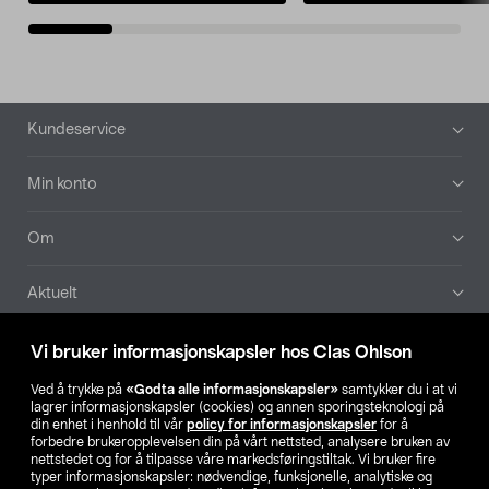
Bunntekst
Kundeservice
Min konto
Om
Aktuelt
Våre selskaper
Vi bruker informasjonskapsler hos Clas Ohlson
Ved å trykke på
«Godta alle informasjonskapsler»
samtykker du i at vi
Finn din butikk
lagrer informasjonskapsler (cookies) og annen sporingsteknologi på
din enhet i henhold til vår
policy for informasjonskapsler
for å
forbedre brukeropplevelsen din på vårt nettsted, analysere bruken av
SE
NO
FI
nettstedet og for å tilpasse våre markedsføringstiltak. Vi bruker fire
typer informasjonskapsler: nødvendige, funksjonelle, analytiske og