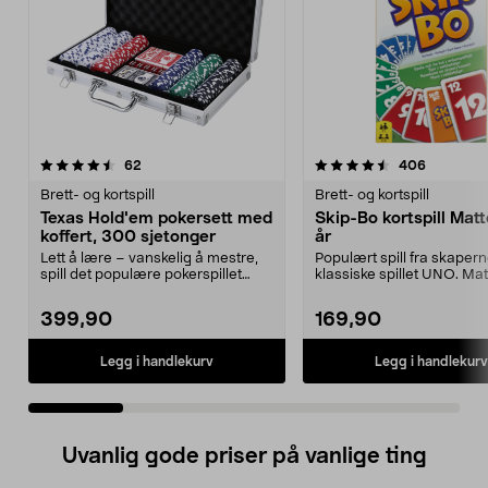
4.5 av 5 stjerner
anmeldelser
4.5 av 5 stjerner
anmeldel
62
406
Brett- og kortspill
Brett- og kortspill
Texas Hold'em pokersett med
Skip-Bo kortspill Matte
koffert, 300 sjetonger
år
Lett å lære – vanskelig å mestre,
Populært spill fra skapern
spill det populære pokerspillet
klassiske spillet UNO. Mat
hjemme. Texas ...
Bo – et ra...
399,90
169,90
Legg i handlekurv
Legg i handlekurv
Uvanlig gode priser på vanlige ting