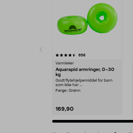
5 av 5 stjerner
4.5 av 5 stjerner
anmeldelser
856
Vannleker
Aquarapid armringer, 0–30
kg
Godt flytehjelpemiddel for barn
som ikke har ...
Farge:
Grønn
169,90