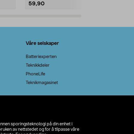
59,90
69,90
Legg i handlekurv
Legg 
Våre selskaper
Batteriexperten
Teknikkdeler
PhoneLife
Teknikmagasinet
annen sporingsteknologi på din enhet i
ruken av nettstedet og for å tilpasse våre