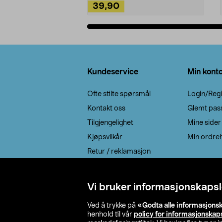
39,90
Legg i handlekurv
Bunntekst
Kundeservice
Min kont
Ofte stilte spørsmål
Login/Regi
Kontakt oss
Glemt pas
Tilgjengelighet
Mine sider
Kjøpsvilkår
Min ordreh
Retur / reklamasjon
EE-avfall
Cookie policy
Vi bruker informasjonskapsl
Leveringsalternativ
Ved å trykke på
«Godta alle informasjons
henhold til vår
policy for informasjonskap