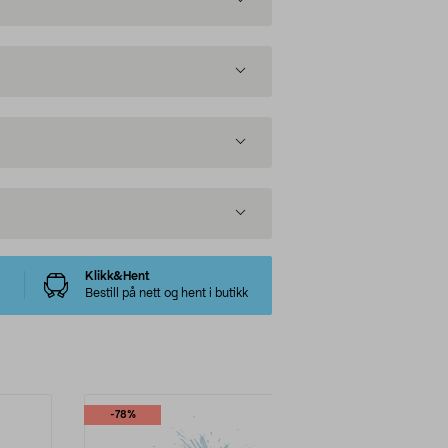
Klikk&Hent
Bestill på nett og hent i butikk
-78%