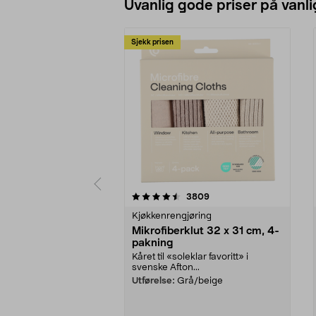
Uvanlig gode priser på vanli
Sjekk prisen
5av 5 stjerner
4.5av 5 stjerner
anmeldelser
3809
Kjøkkenrengjøring
Mikrofiberklut 32 x 31 cm, 4-
pakning
Kåret til «soleklar favoritt» i
svenske Afton...
Utførelse:
Grå/beige