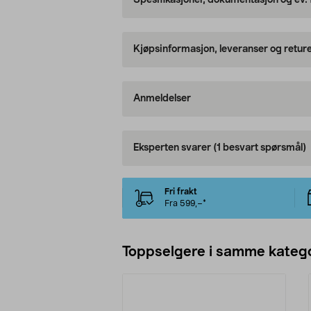
Spesifikasjoner, dokumentasjon og ev.
Kjøpsinformasjon, leveranser og retur
Anmeldelser
Eksperten svarer
(1 besvart spørsmål)
Fri frakt
Fra 599,–*
Toppselgere i samme katego