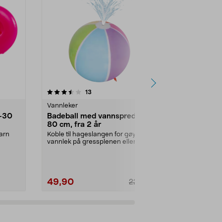
4.0 av 5 stjerner
anmeldelser
4.5
13
Vannleker
Vannleker
0–30
Badeball med vannspreder,
Oppblåsbar
80 cm, fra 2 år
x 1,5 m
barn
Koble til hageslangen for gøyal
La barna få av
vannlek på gressplenen eller i
sommervarmen
bassenget. Oppblå...
hagen slipper 
49,90
379,90
229,90