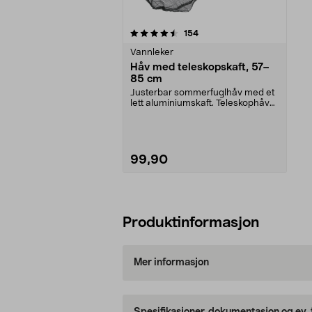
5av 5 stjerner
anmeldelser
154
Vannleker
Håv med teleskopskaft, 57–
85 cm
Justerbar sommerfuglhåv med et
lett aluminiumskaft. Teleskophåv
med lang rekkevi...
99,90
Legg i handlekurv
Produktinformasjon
Mer informasjon