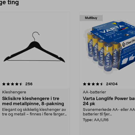
ge ting
Multibuy
4.5av 5 stjerner
anmeldelser
4.5av 5 stjerner
anmeldels
256
24104
Kleshengere
AA-batterier
Sklisikre kleshengere i tre
Varta Longlife Power ba
med metallpinne, 8-pakning
24 pk
Elegant og skikkelig kleshenger av
Svanemerkede AA- eller A
tre og metall – finnes i flere farger.
batterier til fjer...
Kleshe...
Type:
AA/LR6