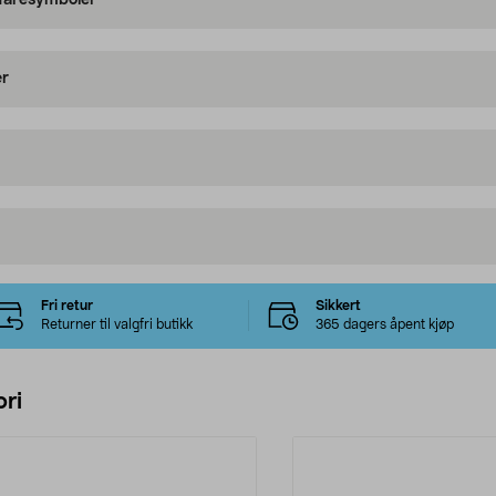
 faresymboler
er
Fri retur
Sikkert
Returner til valgfri butikk
365 dagers åpent kjøp
ri