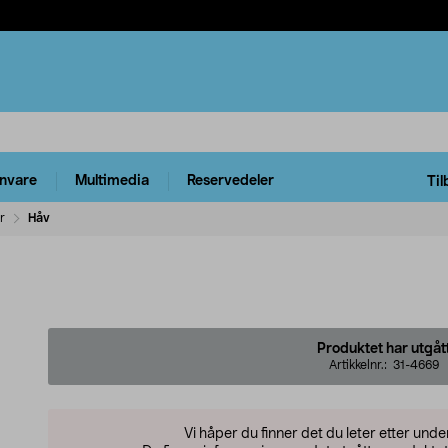
rnvare
Multimedia
Reservedeler
Til
r
Håv
Produktet har utgåt
Artikkelnr.:
31-4669
Vi håper du finner det du leter etter und