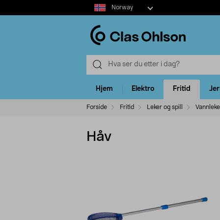
Select
Norway
market
Hjem
Elektro
Fritid
Je
Forside
Fritid
Leker og spill
Vannleke
Håv