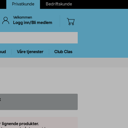
Privatkunde
Bedriftskunde
Velkommen
Logg inn/Bli medlem
bud
Våre tjenester
Club Clas
t
er
lignende produkter.