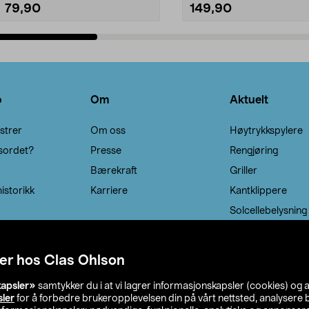
79,90
149,90
Legg i handlekurv
Legg i handlekurv
o
Om
Aktuelt
strer
Om oss
Høytrykkspylere
sordet?
Presse
Rengjøring
Bærekraft
Griller
istorikk
Karriere
Kantklippere
Solcellebelysning
er hos Clas Ohlson
kapsler»
samtykker du i at vi lagrer informasjonskapsler (cookies) og 
sler
for å forbedre brukeropplevelsen din på vårt nettsted, analysere b