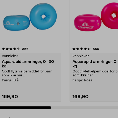
4.5 av 5 stjerner
anmeldelser
3.5 av 5 stjerner
anmeldelser
856
856
Vannleker
Vannleker
Aquarapid armringer, 0–30
Aquarapid armringer, 
kg
kg
Godt flytehjelpemiddel for barn
Godt flytehjelpemiddel for 
som ikke har ...
som ikke har ...
Farge:
Blå
Farge:
Rosa
169,90
169,90