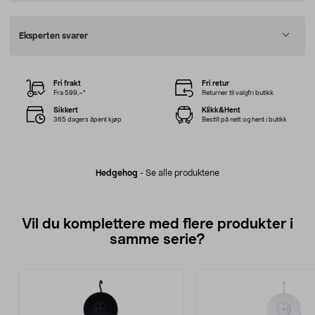
Eksperten svarer
Fri frakt
Fri retur
Fra 599,–*
Returner til valgfri butikk
Sikkert
Klikk&Hent
365 dagers åpent kjøp
Bestill på nett og hent i butikk
Hedgehog
-
Se alle produktene
Vil du komplettere med flere produkter i
samme serie?