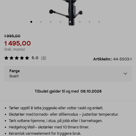
1 995,00
1 495,00
(inkl. moms)
5.0
(
8
)
Artikkelnr.:
44-5503-1
Select
Farge
variant
Svart
Tilbudet gjelder til og med
06.10.2026
Tørker opptil 8 lette joggesko eller votter raskt og enkelt.
Skotørker med tornado- eller stillemodus – justerbar temperatur.
Tørk vottene hjemme, i stua, på jobb eller i barnehagen.
Hedgehog Wall– skotørker med 10 timers timer.
Keramisk varmeelement for tryggere bruk.