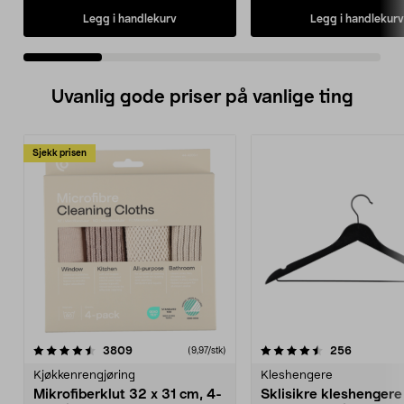
Legg i handlekurv
Legg i handlekurv
Uvanlig gode priser på vanlige ting
Sjekk prisen
4.5av 5 stjerner
anmeldelser
4.5av 5 stjerner
anmeldels
3809
256
(9,97/stk)
Kjøkkenrengjøring
Kleshengere
Mikrofiberklut 32 x 31 cm, 4-
Sklisikre kleshengere 