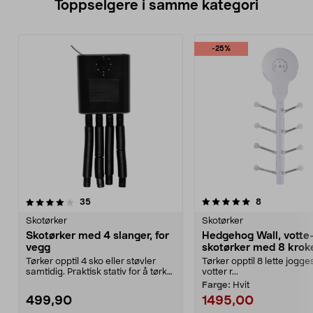
Toppselgere i samme kategori
-25%
5.0 av 5 stjerner
anmeldelser
5.0 av 5 stjerner
anmeldelser
35
8
Skotørker
Skotørker
Skotørker med 4 slanger, for
Hedgehog Wall, votte
vegg
skotørker med 8 krok
Tørker opptil 4 sko eller støvler
Tørker opptil 8 lette jogge
samtidig. Praktisk stativ for å tørke
votter r...
votter o...
Farge:
Hvit
499,90
1495,00