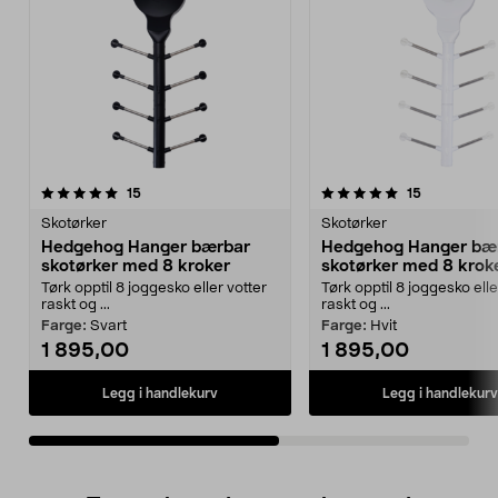
5.0av 5 stjerner
anmeldelser
4.5av 5 stjerner
anmeldelse
15
15
Skotørker
Skotørker
Hedgehog Hanger bærbar
Hedgehog Hanger bæ
skotørker med 8 kroker
skotørker med 8 krok
Tørk opptil 8 joggesko eller votter
Tørk opptil 8 joggesko elle
raskt og ...
raskt og ...
Farge:
Svart
Farge:
Hvit
1 895,00
1 895,00
Legg i handlekurv
Legg i handlekurv