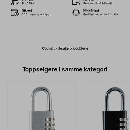
Fra 599,–*
Returner til valgfri butikk
Sikkert
Klikk&Hent
365 dagers åpent kjøp
Bestill på nett og hent i butikk
Cocraft
-
Se alle produktene
Toppselgere i samme kategori