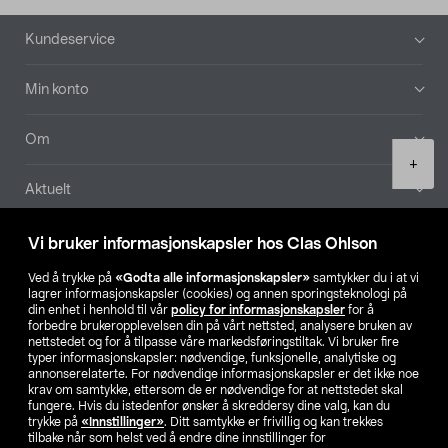
Bunntekst
Kundeservice
Min konto
Om
Product
+
quantity
Aktuelt
Våre selskaper
Vi bruker informasjonskapsler hos Clas Ohlson
Ved å trykke på
«Godta alle informasjonskapsler»
samtykker du i at vi
Finn din butikk
lagrer informasjonskapsler (cookies) og annen sporingsteknologi på
din enhet i henhold til vår
policy for informasjonskapsler
for å
forbedre brukeropplevelsen din på vårt nettsted, analysere bruken av
SE
NO
FI
nettstedet og for å tilpasse våre markedsføringstiltak. Vi bruker fire
typer informasjonskapsler: nødvendige, funksjonelle, analytiske og
annonserelaterte. For nødvendige informasjonskapsler er det ikke noe
krav om samtykke, ettersom de er nødvendige for at nettstedet skal
fungere. Hvis du istedenfor ønsker å skreddersy dine valg, kan du
trykke på
«Innstillinger»
. Ditt samtykke er frivillig og kan trekkes
tilbake når som helst ved å endre dine innstillinger for