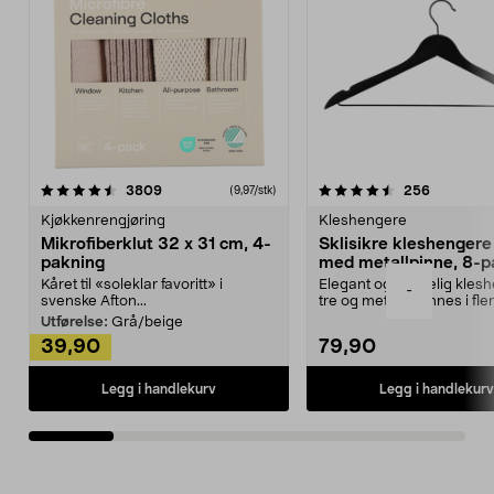
4.5av 5 stjerner
anmeldelser
4.5av 5 stjerner
anmeldels
3809
256
(9,97/stk)
Kjøkkenrengjøring
Kleshengere
Mikrofiberklut 32 x 31 cm, 4-
Sklisikre kleshengere 
pakning
med metallpinne, 8-p
Kåret til «soleklar favoritt» i
Elegant og skikkelig kles
-
svenske Afton...
tre og metall – finnes i fle
Kleshe...
Utførelse:
Grå/beige
39,90
79,90
Legg i handlekurv
Legg i handlekurv