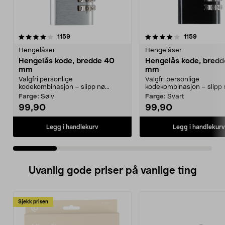
4.0 av 5 stjerner
anmeldelser
4.0 av 5 stjerner
anmeldel
1159
1159
Hengelåser
Hengelåser
Hengelås kode, bredde 40
Hengelås kode, bred
mm
mm
Valgfri personlige
Valgfri personlige
kodekombinasjon – slipp nø...
kodekombinasjon – slipp n
Farge:
Sølv
Farge:
Svart
99,90
99,90
Legg i handlekurv
Legg i handlekurv
Uvanlig gode priser på vanlige ting
Sjekk prisen