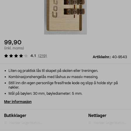
99,90
(inkl. moms)
4.1
(
219
)
Artikkelnr.:
40-9543
Liten og praktisk lås til skapet på skolen eller treningen.
Kombinasjonshengelås med låshus av massiv messing.
Still inn din egen personlige firesifrede kode og slipp å holde styr på
nøkler.
Mål på bøylen: 30 mm, bøylediameter: 5 mm.
Mer informasjon
Butikklager
Nettlager
Henter lagerstatus...
Henter lagerstatus...