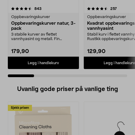
4.5 av 5 stjerner
anmeldelser
4.5 av 5 stjerner
anmeldels
843
257
Oppbevaringskurver
Oppbevaringskurver
Oppbevaringskurver natur, 3-
Kvadrat oppbevarings
pack
vannhyasint
3 stabile kurver av flettet
Stabil kurv i flettet vannhy
vannhyasint og metall. Fin
Rustikk oppbevaringskur
innredningsdetalj til de ...
størrelsetilpasset...
179,90
129,90
Legg i handlekurv
Legg i handlekurv
Uvanlig gode priser på vanlige ting
Sjekk prisen