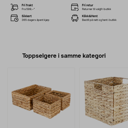
Fri frakt
Fri retur
Fra 599,–*
Returner til valgfri butikk
Sikkert
Klikk&Hent
365 dagers åpent kjøp
Bestill på nett og hent i butikk
Toppselgere i samme kategori