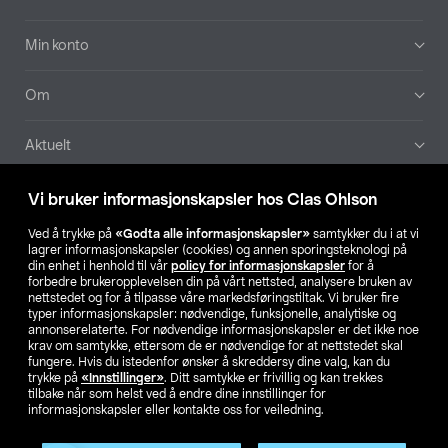
Min konto
Om
Aktuelt
Våre selskaper
Vi bruker informasjonskapsler hos Clas Ohlson
Ved å trykke på
«Godta alle informasjonskapsler»
samtykker du i at vi
Finn din butikk
lagrer informasjonskapsler (cookies) og annen sporingsteknologi på
din enhet i henhold til vår
policy for informasjonskapsler
for å
forbedre brukeropplevelsen din på vårt nettsted, analysere bruken av
SE
NO
FI
nettstedet og for å tilpasse våre markedsføringstiltak. Vi bruker fire
typer informasjonskapsler: nødvendige, funksjonelle, analytiske og
annonserelaterte. For nødvendige informasjonskapsler er det ikke noe
krav om samtykke, ettersom de er nødvendige for at nettstedet skal
fungere. Hvis du istedenfor ønsker å skreddersy dine valg, kan du
trykke på
«Innstillinger»
. Ditt samtykke er frivillig og kan trekkes
tilbake når som helst ved å endre dine innstillinger for
informasjonskapsler eller kontakte oss for veiledning.
Privacy statement
Medlemsvilkår
Kjøpsvilkår
For bedrifter
Endre til priser ekskl. moms