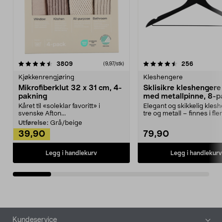
4.5av 5 stjerner
anmeldelser
4.5av 5 stjerner
anmeldels
3809
256
(9,97/stk)
Kjøkkenrengjøring
Kleshengere
Mikrofiberklut 32 x 31 cm, 4-
Sklisikre kleshengere 
pakning
med metallpinne, 8-p
Kåret til «soleklar favoritt» i
Elegant og skikkelig kles
svenske Afton...
tre og metall – finnes i fle
Kleshe...
Utførelse:
Grå/beige
39,90
79,90
Legg i handlekurv
Legg i handlekurv
Bunntekst
Kundeservice