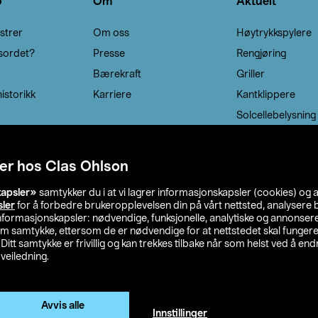
o
Om
Aktuelt
strer
Om oss
Høytrykkspylere
sordet?
Presse
Rengjøring
Bærekraft
Griller
istorikk
Karriere
Kantklippere
Solcellebelysning
er hos Clas Ohlson
kapsler»
samtykker du i at vi lagrer informasjonskapsler (cookies) og 
sler
for å forbedre brukeropplevelsen din på vårt nettsted, analysere b
 informasjonskapsler: nødvendige, funksjonelle, analytiske og annonse
om samtykke, ettersom de er nødvendige for at nettstedet skal fungere
. Ditt samtykke er frivillig og kan trekkes tilbake når som helst ved å endr
veiledning.
lson
Privacy statement
Medlemsvilkår
Kjøpsvilkår
F
Endre til priser ekskl. moms
Avvis alle
Innstillinger