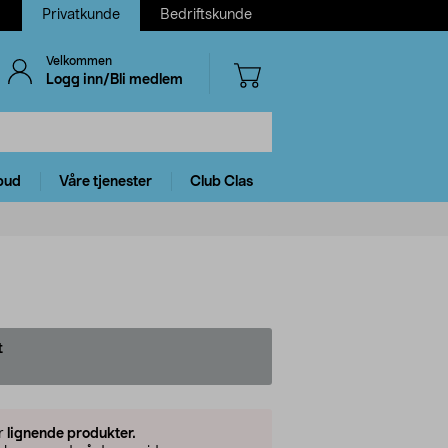
Privatkunde
Bedriftskunde
Velkommen
Logg inn/Bli medlem
bud
Våre tjenester
Club Clas
t
er
lignende produkter.