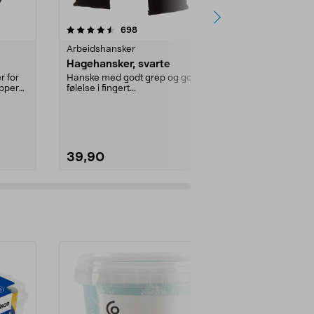
4.0 av 5 stjerner
anmeldelser
4.5
698
8
Arbeidshansker
Kjøkkenrengj
Hagehansker, svarte
Frida gummi
r for
Hanske med godt grep og god
Gummihansker
upper
følelse i fingert...
husholdningsre
Størrelse:
S (
39,90
24,90