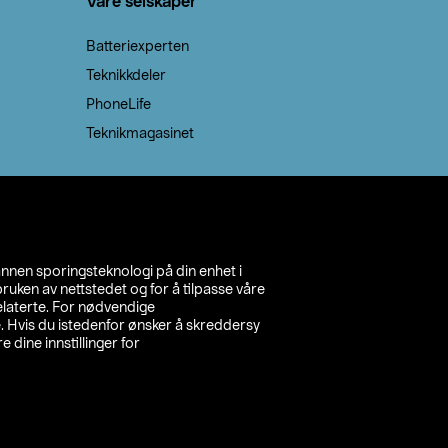
Våre selskaper
Batteriexperten
Teknikkdeler
PhoneLife
Teknikmagasinet
annen sporingsteknologi på din enhet i
ruken av nettstedet og for å tilpasse våre
relaterte. For nødvendige
. Hvis du istedenfor ønsker å skreddersy
e dine innstillinger for
inn din butikk