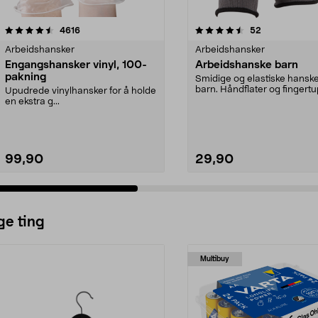
4.5 av 5 stjerner
anmeldelser
4.5 av 5 stjerner
anmeldelser
4616
52
Arbeidshansker
Arbeidshansker
Engangshansker vinyl, 100-
Arbeidshanske barn
pakning
Smidige og elastiske hanske
barn. Håndflater og fingert
Upudrede vinylhansker for å holde
dyppet i latek...
en ekstra g...
99,90
29,90
ge ting
Multibuy