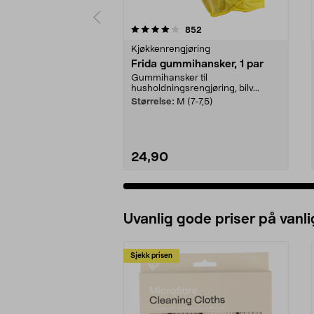
0 av 5 stjerner
4.5 av 5 stjerner
anmeldelser
852
Kjøkkenrengjøring
Frida gummihansker, 1 par
Gummihansker til
husholdningsrengjøring, bilv...
Størrelse:
M (7-7,5)
24,90
Uvanlig gode priser på vanli
Sjekk prisen