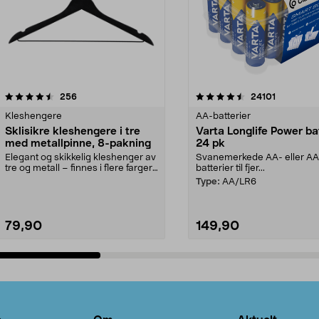
4.5av 5 stjerner
anmeldelser
4.5av 5 stjerner
anmeldels
256
24101
Kleshengere
AA-batterier
Sklisikre kleshengere i tre
Varta Longlife Power ba
med metallpinne, 8-pakning
24 pk
Elegant og skikkelig kleshenger av
Svanemerkede AA- eller A
tre og metall – finnes i flere farger.
batterier til fjer...
Kleshe...
Type:
AA/LR6
79,90
149,90
Legg i handlekurv
Legg i handlekurv