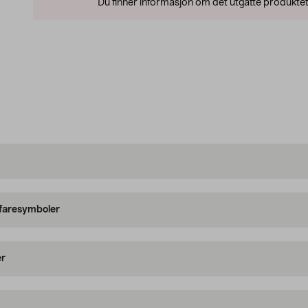
Du finner informasjon om det utgåtte produktet
 faresymboler
er