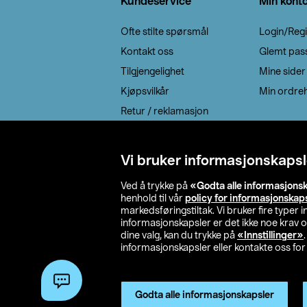
Kundeservice
Min kont
Ofte stilte spørsmål
Login/Regi
Kontakt oss
Glemt pas
Tilgjengelighet
Mine sider
Kjøpsvilkår
Min ordreh
Retur / reklamasjon
EE-avfall
Cookie policy
Vi bruker informasjonskapsl
Leveringsalternativ
Ved å trykke på
«Godta alle informasjons
henhold til vår
policy for informasjonskap
markedsføringstiltak. Vi bruker fire typer
informasjonskapsler er det ikke noe krav 
dine valg, kan du trykke på
«Innstillinger»
informasjonskapsler eller kontakte oss for 
© 2026 Clas Oh
Godta alle informasjonskapsler