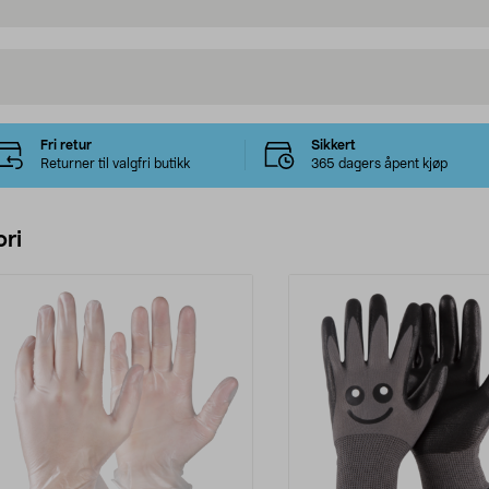
Fri retur
Sikkert
Returner til valgfri butikk
365 dagers åpent kjøp
ri