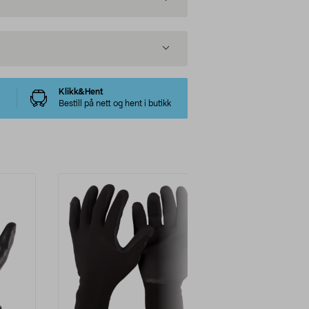
Klikk&Hent
Bestill på nett og hent i butikk