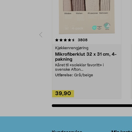
5av 5 stjerner
4.5av 5 stjerner
anmeldelser
3808
Kjøkkenrengjøring
Mikrofiberklut 32 x 31 cm, 4-
pakning
Kåret til «soleklar favoritt» i
svenske Afton...
Utførelse:
Grå/beige
39,90
Legg i handlekurv
Bunntekst