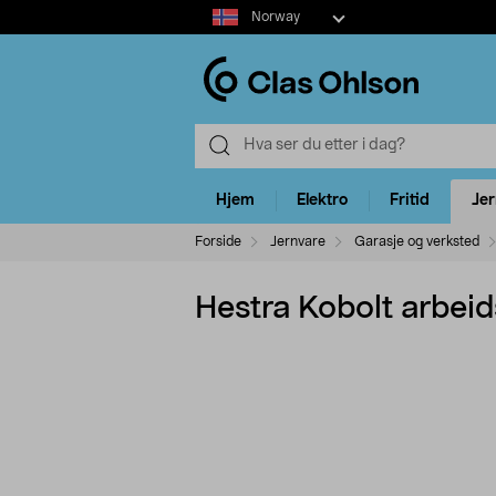
Select
Norway
market
Hjem
Elektro
Fritid
Je
Forside
Jernvare
Garasje og verksted
Hestra Kobolt arbei