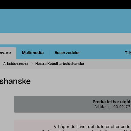
rnvare
Multimedia
Reservedeler
Til
Arbeidshansker
Hestra Kobolt arbeidshanske
dshanske
Produktet har utgåt
Artikkelnr.:
40-9947-7
Vi håper du finner det du leter etter und