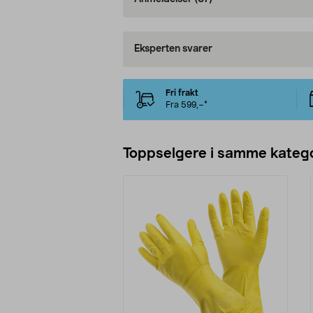
Eksperten svarer
Fri frakt
Fra 599,–*
Toppselgere i samme katego