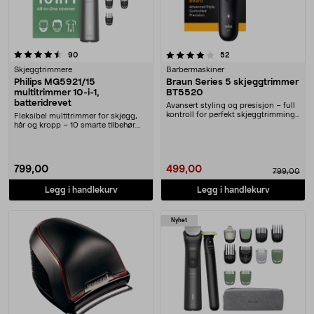
4.0 av 5 stjerner
anmeldelser
anmeldelser
90
52
Skjeggtrimmere
Barbermaskiner
Philips MG5921/15
Braun Series 5 skjeggtrimmer
multitrimmer 10-i-1,
BT5520
batteridrevet
Avansert styling og presisjon – full
kontroll for perfekt skjeggtrimming.
Fleksibel multitrimmer for skjegg,
Braun ....
hår og kropp – 10 smarte tilbehør.
Philips 10....
799,00
499,00
799,00
Legg i handlekurv
Legg i handlekurv
Nyhet