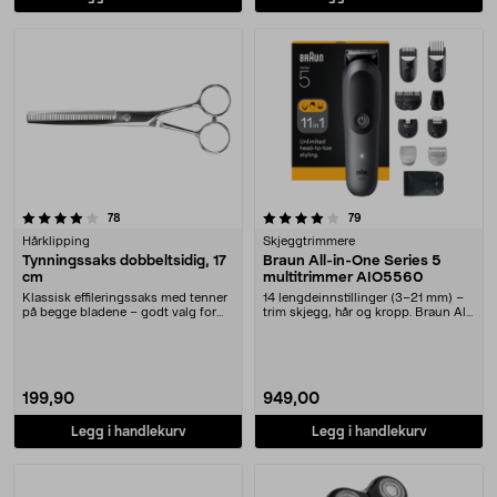
4.0 av 5 stjerner
anmeldelser
anmeldelser
78
79
Hårklipping
Skjeggtrimmere
Tynningssaks dobbeltsidig, 17
Braun All-in-One Series 5
cm
multitrimmer AIO5560
Klassisk effileringssaks med tenner
14 lengdeinnstillinger (3–21 mm) –
på begge bladene – godt valg for
trim skjegg, hår og kropp. Braun All-
nybegynnere....
in-One S....
199,90
949,00
Legg i handlekurv
Legg i handlekurv