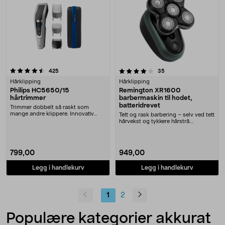
4.0 av 5 stjerner
anmeldelser
anmeldelser
425
35
Hårklipping
Hårklipping
Philips HC5650/15
Remington XR1600
hårtrimmer
barbermaskin til hodet,
batteridrevet
Trimmer dobbelt så raskt som
mange andre klippere. Innovativ
Tett og rask barbering – selv ved tett
kam - håret setter ....
hårvekst og tykkere hårstrå.
Remington XR....
799,00
949,00
Legg i handlekurv
Legg i handlekurv
1
2
Populære kategorier akkurat