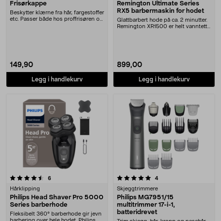
Frisørkappe
Remington Ultimate Series
RX5 barbermaskin for hodet
Beskytter klærne fra hår, fargestoffer
etc. Passer både hos proffrisøren og
Glattbarbert hode på ca. 2 minutter.
hjem....
Remington XR1500 er helt vanntett
– kan bru....
149,90
899,00
Legg i handlekurv
Legg i handlekurv
5.0 av 5 stjerner
anmeldelser
anmeldelser
6
4
Hårklipping
Skjeggtrimmere
Philips Head Shaver Pro 5000
Philips MG7951/15
Series barberhode
multitrimmer 17-i-1,
batteridrevet
Fleksibelt 360° barberhode gir jevn
barbering over hele hodet. Philips