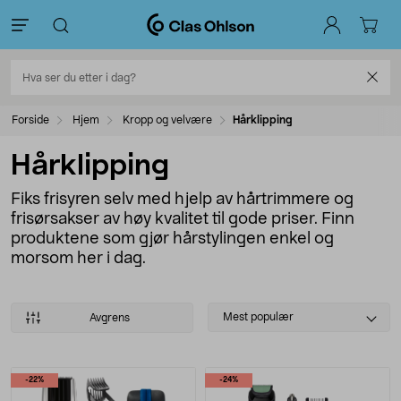
Forside
Hjem
Kropp og velvære
Hårklipping
Hårklipping
Fiks frisyren selv med hjelp av hårtrimmere og
frisørsakser av høy kvalitet til gode priser. Finn
produktene som gjør hårstylingen enkel og
morsom her i dag.
Select
Mest populær
Avgrens
sorting
Produkter
-22%
-24%