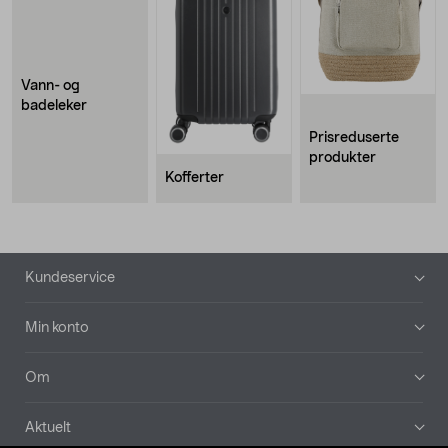
Vann- og
badeleker
Prisreduserte
produkter
Kofferter
Bunntekst
Kundeservice
Min konto
Om
Aktuelt