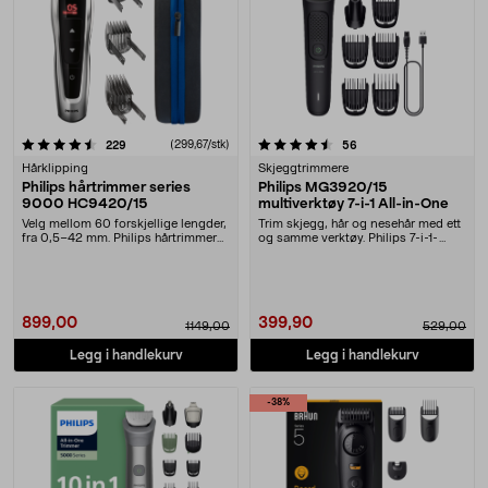
4.5 av 5 stjerner
anmeldelser
(299,67/stk)
anmeldelser
229
56
Hårklipping
Skjeggtrimmere
Philips hårtrimmer series
Philips MG3920/15
9000 HC9420/15
multiverktøy 7-i-1 All-in-One
Velg mellom 60 forskjellige lengder,
Trim skjegg, hår og nesehår med ett
fra 0,5–42 mm. Philips hårtrimmer
og samme verktøy. Philips 7-i-1-
series 90....
trimmer med ....
899,00
399,90
1149,00
529,00
Legg i handlekurv
Legg i handlekurv
-38%