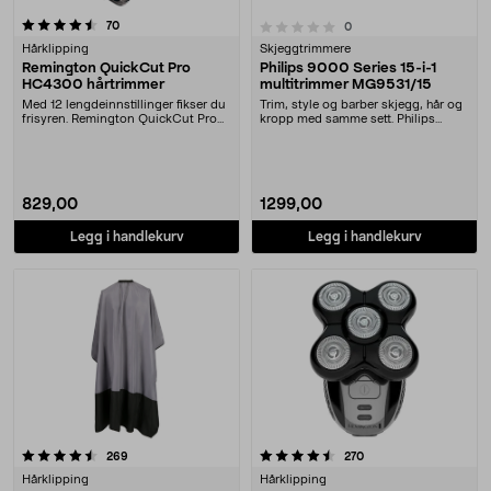
anmeldelser
0.0 av 5 stjerner
70
anmeldelser
0
Hårklipping
Skjeggtrimmere
Remington QuickCut Pro
Philips 9000 Series 15-i-1
HC4300 hårtrimmer
multitrimmer MG9531/15
Med 12 lengdeinnstillinger fikser du
Trim, style og barber skjegg, hår og
frisyren. Remington QuickCut Pro
kropp med samme sett. Philips
hårtrimmer....
9000 Series 1....
829,00
1299,00
Legg i handlekurv
Legg i handlekurv
4.5 av 5 stjerner
anmeldelser
anmeldelser
269
270
Hårklipping
Hårklipping