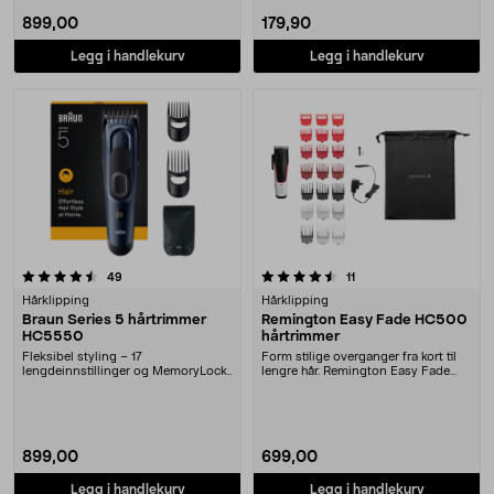
899,00
179,90
Legg i handlekurv
Legg i handlekurv
4.5 av 5 stjerner
anmeldelser
anmeldelser
49
11
Hårklipping
Hårklipping
Braun Series 5 hårtrimmer
Remington Easy Fade HC500
HC5550
hårtrimmer
Fleksibel styling – 17
Form stilige overganger fra kort til
lengdeinnstillinger og MemoryLock-
lengre hår. Remington Easy Fade
funksjon. Braun Series ....
hårtrimmer ....
899,00
699,00
Legg i handlekurv
Legg i handlekurv