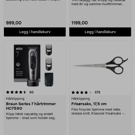
Trim skjegg, hår, kropp og nesehår
Head Shav....
med én og samme multitrimmer.
Philips MG7951/....
999,00
1199,00
Legg i handlekurv
Legg i handlekurv
4.0 av 5 stjerner
anmeldelser
anmeldelser
30
373
Hårklipping
Hårklipping
Braun Series 7 hårtrimmer
Frisørsaks, 17,5 cm
HC7590
Fiks frisyren hjemme med rette,
skarpe snitt. Klassisk frisørsaks –
Klipp håret nøyaktig og enkelt
skjær av tit....
hjemme – blad som holder seg
skarpe i hele leveti....