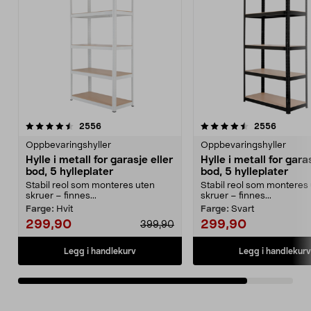
4.5av 5 stjerner
anmeldelser
anmelde
2556
2556
Oppbevaringshyller
Oppbevaringshyller
Hylle i metall for garasje eller
Hylle i metall for garas
bod, 5 hylleplater
bod, 5 hylleplater
Stabil reol som monteres uten
Stabil reol som monteres
skruer – finnes...
skruer – finnes...
Farge:
Hvit
Farge:
Svart
299,90
299,90
399,90
Legg i handlekurv
Legg i handlekurv