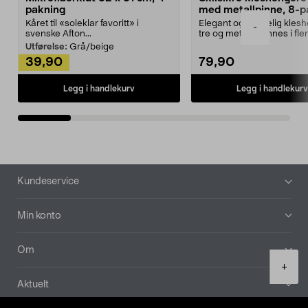
pakning
med metallpinne, 8-p
Kåret til «soleklar favoritt» i
Elegant og skikkelig kles
-
svenske Afton...
tre og metall – finnes i fle
Kleshe...
Utførelse:
Grå/beige
39,90
79,90
Legg i handlekurv
Legg i handlekurv
Bunntekst
Kundeservice
Min konto
Om
Product
+
quantity
Aktuelt