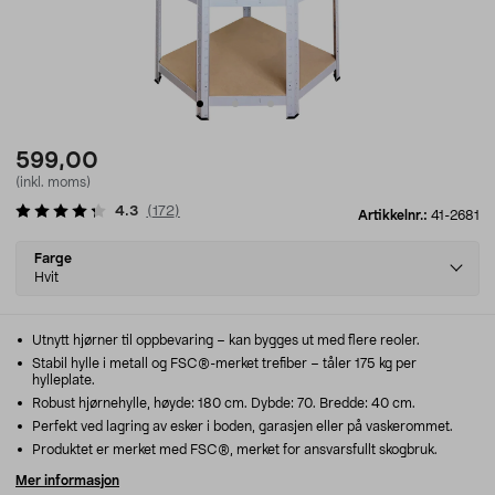
599,00
(inkl. moms)
4.3
(
172
)
Artikkelnr.:
41-2681
Select
Farge
variant
Hvit
Utnytt hjørner til oppbevaring – kan bygges ut med flere reoler.
Stabil hylle i metall og FSC®-merket trefiber – tåler 175 kg per
hylleplate.
Robust hjørnehylle, høyde: 180 cm. Dybde: 70. Bredde: 40 cm.
Perfekt ved lagring av esker i boden, garasjen eller på vaskerommet.
Produktet er merket med FSC®, merket for ansvarsfullt skogbruk.
Mer informasjon