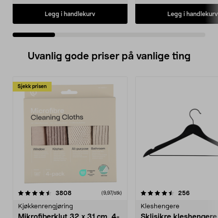
Legg i handlekurv
Legg i handlekurv
Uvanlig gode priser på vanlige ting
Sjekk prisen
4.5av 5 stjerner
anmeldelser
4.5av 5 stjerner
anmeldels
3808
256
(9,97/stk)
Kjøkkenrengjøring
Kleshengere
Mikrofiberklut 32 x 31 cm, 4-
Sklisikre kleshengere 