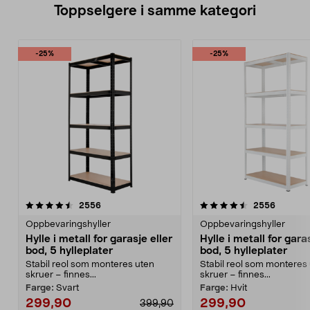
Toppselgere i samme kategori
-25%
-25%
4.5 av 5 stjerner
anmeldelser
4.0 av 5 stjerner
anmelde
2556
2556
Oppbevaringshyller
Oppbevaringshyller
Hylle i metall for garasje eller
Hylle i metall for garas
bod, 5 hylleplater
bod, 5 hylleplater
Stabil reol som monteres uten
Stabil reol som monteres
skruer – finnes...
skruer – finnes...
Farge:
Svart
Farge:
Hvit
299,90
299,90
399,90