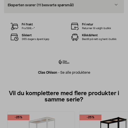
Eksperten svarer
(11 besvarte spørsmål)
Fri frakt
Fri retur
Fra 599,–*
Returner til valgfri butikk
Sikkert
Klikk&Hent
365 dagers åpent kjøp
Bestill på nett og hent i butikk
Clas Ohlson
-
Se alle produktene
Vil du komplettere med flere produkter i
samme serie?
-25%
-25%