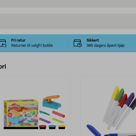
Fri retur
Sikkert
Returner til valgfri butikk
365 dagers åpent kjøp
ri