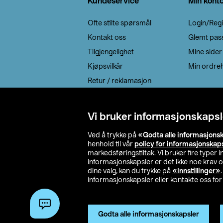
Kundeservice
Min kont
Ofte stilte spørsmål
Login/Regi
Kontakt oss
Glemt pas
Tilgjengelighet
Mine sider
Kjøpsvilkår
Min ordreh
Retur / reklamasjon
EE-avfall
Cookie policy
Vi bruker informasjonskapsl
Leveringsalternativ
Ved å trykke på
«Godta alle informasjons
henhold til vår
policy for informasjonskap
markedsføringstiltak. Vi bruker fire typer
informasjonskapsler er det ikke noe krav 
dine valg, kan du trykke på
«Innstillinger»
informasjonskapsler eller kontakte oss for 
© 2026 Clas Oh
Godta alle informasjonskapsler