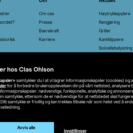
o
Om
Aktuelt
strer
Om oss
Høytrykkspylere
sordet?
Presse
Rengjøring
Bærekraft
Griller
istorikk
Karriere
Kantklippere
Solcellebelysning
er hos Clas Ohlson
kapsler»
samtykker du i at vi lagrer informasjonskapsler (cookies) og 
sler
for å forbedre brukeropplevelsen din på vårt nettsted, analysere b
 informasjonskapsler: nødvendige, funksjonelle, analytiske og annonse
om samtykke, ettersom de er nødvendige for at nettstedet skal fungere
. Ditt samtykke er frivillig og kan trekkes tilbake når som helst ved å endr
veiledning.
lson
Privacy statement
Medlemsvilkår
Kjøpsvilkår
F
Endre til priser ekskl. moms
Avvis alle
Innstillinger