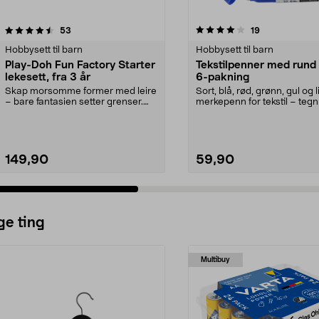
4.0 av 5 stjerner
anmeldelser
4.5 av 5 stjerner
anmeldelser
53
19
Hobbysett til barn
Hobbysett til barn
Play-Doh Fun Factory Starter
Tekstilpenner med rund 
lekesett, fra 3 år
6-pakning
Skap morsomme former med leire
Sort, blå, rød, grønn, gul og li
– bare fantasien setter grenser.
merkepenn for tekstil – tegn 
Play-Doh Fun Fac...
på stoffet...
149,90
59,90
ge ting
Multibuy