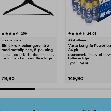
4.5av 5 stjerner
anmeldelser
4.5av 5 stjerner
anmeldels
256
24101
Kleshengere
AA-batterier
Sklisikre kleshengere i tre
Varta Longlife Power ba
med metallpinne, 8-pakning
24 pk
Elegant og skikkelig kleshenger av
Svanemerkede AA- eller A
tre og metall – finnes i flere farger.
batterier til fjer...
Kleshe...
Type:
AA/LR6
79,90
149,90
Legg i handlekurv
Legg i handlekurv