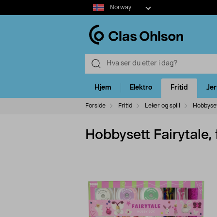
Select
Norway
market
Hjem
Elektro
Fritid
Je
Forside
Fritid
Leker og spill
Hobbysett
Hobbysett Fairytale, 