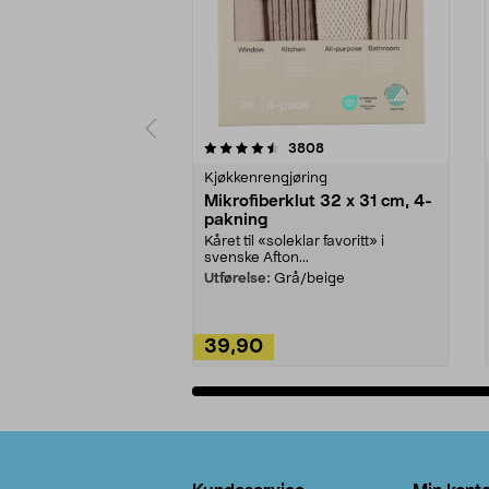
5av 5 stjerner
4.5av 5 stjerner
anmeldelser
3808
Kjøkkenrengjøring
Mikrofiberklut 32 x 31 cm, 4-
pakning
Kåret til «soleklar favoritt» i
svenske Afton...
Utførelse:
Grå/beige
39,90
Legg i handlekurv
Bunntekst