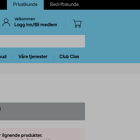
Privatkunde
Bedriftskunde
Velkommen
Logg inn/Bli medlem
bud
Våre tjenester
Club Clas
t
er
lignende produkter.