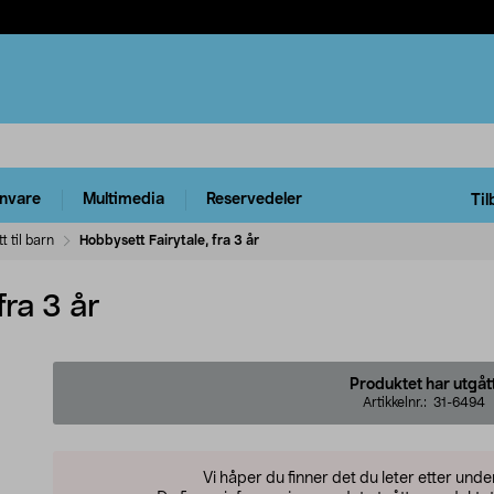
rnvare
Multimedia
Reservedeler
Til
 til barn
Hobbysett Fairytale, fra 3 år
fra 3 år
Produktet har utgåt
Artikkelnr.:
31-6494
Vi håper du finner det du leter etter und