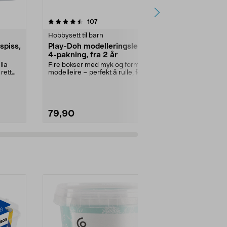
4.5 av 5 stjerner
anmeldelser
4.5
107
3
Hobbysett til barn
Hobbysett til 
spiss,
Play-Doh modelleringsleire
Perlesett m
4-pakning, fra 2 år
perler, fra 5
lla
Fire bokser med myk og formbar
Til deg som e
rett
modelleire – perfekt å rulle, forme
perler! Sett 
og kjevle ut....
og tre typer sn
79,90
149,90