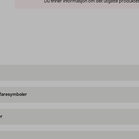
Du finner informasjon om det utgåtte produktet
 faresymboler
er