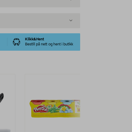
Klikk&Hent
Bestill på nett og hent i butikk