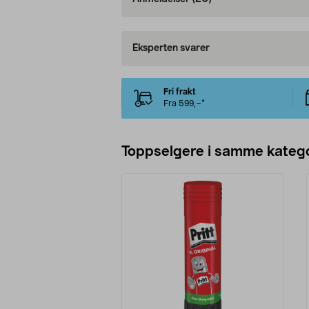
Eksperten svarer
Fri frakt
Fra 599,–*
Toppselgere i samme katego