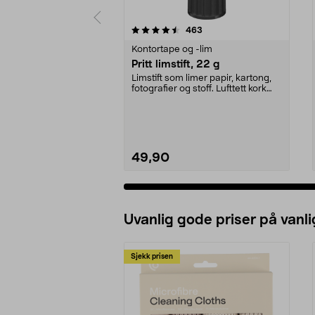
5 av 5 stjerner
4.5 av 5 stjerner
anmeldelser
463
Kontortape og -lim
Pritt limstift, 22 g
Limstift som limer papir, kartong,
fotografier og stoff. Lufttett kork
sikrer la...
49,90
Uvanlig gode priser på vanli
Sjekk prisen