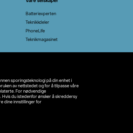
Våre selskaper
Batteriexperten
Teknikkdeler
PhoneLife
Teknikmagasinet
annen sporingsteknologi på din enhet i
ruken av nettstedet og for å tilpasse våre
relaterte. For nødvendige
. Hvis du istedenfor ønsker å skreddersy
e dine innstillinger for
inn din butikk