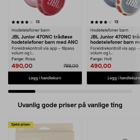
4.0 av 5 stjerner
anmeldelser
4.5 av 5 stjerner
anmeldelse
13
13
Hodetelefoner barn
Hodetelefoner barn
JBL Junior 470NC trådløse
JBL Junior 470NC trå
hodetelefoner barn med ANC
hodetelefoner barn 
Foreldrekontroll via app – tilpass
Foreldrekontroll via app –
volum og l...
volum og l...
Farge:
Rosa
Farge:
Hvit
490,00
490,00
799,00
Legg i handlekurv
Legg i handlekurv
Uvanlig gode priser på vanlige ting
Sjekk prisen