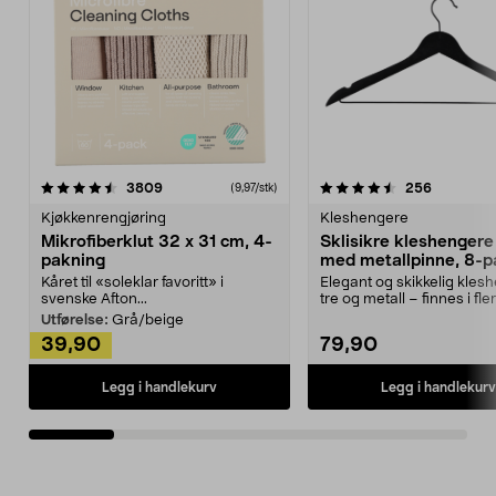
4.5av 5 stjerner
anmeldelser
4.5av 5 stjerner
anmeldels
3809
256
(9,97/stk)
Kjøkkenrengjøring
Kleshengere
Mikrofiberklut 32 x 31 cm, 4-
Sklisikre kleshengere 
pakning
med metallpinne, 8-p
Kåret til «soleklar favoritt» i
Elegant og skikkelig kles
svenske Afton...
tre og metall – finnes i fle
Kleshe...
Utførelse:
Grå/beige
39,90
79,90
Legg i handlekurv
Legg i handlekurv