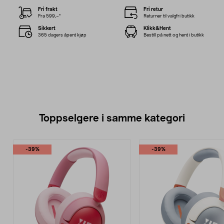
Fri frakt
Fri retur
Fra 599,–*
Returner til valgfri butikk
Sikkert
Klikk&Hent
365 dagers åpent kjøp
Bestill på nett og hent i butikk
Toppselgere i samme kategori
-39%
-39%