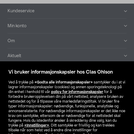
Bunntekst
Kundeservice
Min konto
Om
Aktuelt
Våre selskaper
Vi bruker informasjonskapsler hos Clas Ohlson
Ved å trykke på
«Godta alle informasjonskapsler»
samtykker du i at vi
Finn din butikk
lagrer informasjonskapsler (cookies) og annen sporingsteknologi på
din enhet i henhold til vår
policy for informasjonskapsler
for å
forbedre brukeropplevelsen din på vårt nettsted, analysere bruken av
SE
NO
FI
nettstedet og for å tilpasse våre markedsføringstiltak. Vi bruker fire
typer informasjonskapsler: nødvendige, funksjonelle, analytiske og
annonserelaterte. For nødvendige informasjonskapsler er det ikke noe
krav om samtykke, ettersom de er nødvendige for at nettstedet skal
fungere. Hvis du istedenfor ønsker å skreddersy dine valg, kan du
trykke på
«Innstillinger»
. Ditt samtykke er frivillig og kan trekkes
tilbake når som helst ved å endre dine innstillinger for