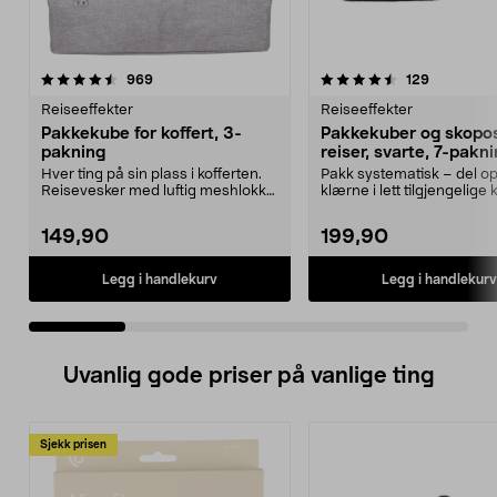
4.5 av 5 stjerner
anmeldelser
4.5 av 5 stjerner
anmeldels
969
129
Reiseeffekter
Reiseeffekter
Pakkekube for koffert, 3-
Pakkekuber og skopos
pakning
reiser, svarte, 7-pakn
Hver ting på sin plass i kofferten.
Pakk systematisk – del o
Reisevesker med luftig meshlokk
klærne i lett tilgjengelige 
og glidelås....
kofferten. Reiseo...
149,90
199,90
Legg i handlekurv
Legg i handlekurv
Uvanlig gode priser på vanlige ting
Sjekk prisen