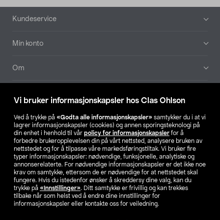
Bunntekst
Kundeservice
Min konto
Om
Aktuelt
Vi bruker informasjonskapsler hos Clas Ohlson
Våre selskaper
Ved å trykke på
«Godta alle informasjonskapsler»
samtykker du i at vi
lagrer informasjonskapsler (cookies) og annen sporingsteknologi på
din enhet i henhold til vår
policy for informasjonskapsler
for å
Finn din butikk
forbedre brukeropplevelsen din på vårt nettsted, analysere bruken av
nettstedet og for å tilpasse våre markedsføringstiltak. Vi bruker fire
typer informasjonskapsler: nødvendige, funksjonelle, analytiske og
annonserelaterte. For nødvendige informasjonskapsler er det ikke noe
SE
NO
FI
krav om samtykke, ettersom de er nødvendige for at nettstedet skal
fungere. Hvis du istedenfor ønsker å skreddersy dine valg, kan du
trykke på
«Innstillinger»
. Ditt samtykke er frivillig og kan trekkes
tilbake når som helst ved å endre dine innstillinger for
informasjonskapsler eller kontakte oss for veiledning.