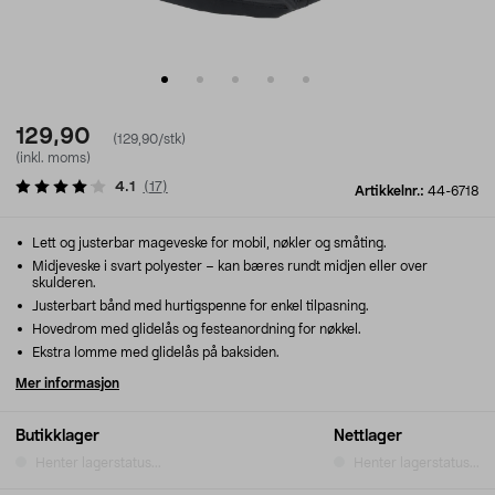
129,90
(129,90/stk)
(inkl. moms)
4.1
(
17
)
Artikkelnr.:
44-6718
Lett og justerbar mageveske for mobil, nøkler og småting.
Midjeveske i svart polyester – kan bæres rundt midjen eller over
skulderen.
Justerbart bånd med hurtigspenne for enkel tilpasning.
Hovedrom med glidelås og festeanordning for nøkkel.
Ekstra lomme med glidelås på baksiden.
Mer informasjon
Butikklager
Nettlager
Henter lagerstatus...
Henter lagerstatus...