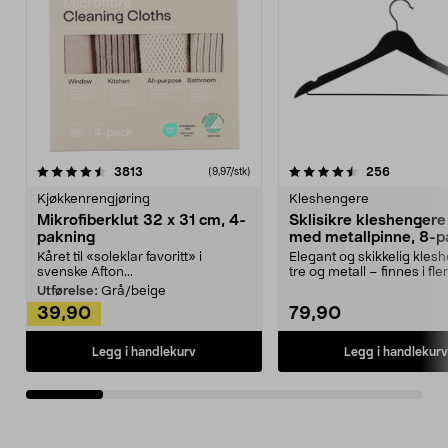
4.5av 5 stjerner
anmeldelser
4.5av 5 stjerner
anmeldels
3813
256
(9,97/stk)
Kjøkkenrengjøring
Kleshengere
Mikrofiberklut 32 x 31 cm, 4-
Sklisikre kleshengere 
pakning
med metallpinne, 8-p
Kåret til «soleklar favoritt» i
Elegant og skikkelig kles
svenske Afton...
tre og metall – finnes i fle
Kleshe...
Utførelse:
Grå/beige
39,90
79,90
Legg i handlekurv
Legg i handlekurv