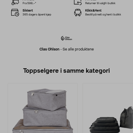
Fra 599,–*
Returner til valgfri butikk
Sikkert
Klikk&Hent
365 dagers åpent kjøp
Bestill på nett og hent i butikk
Clas Ohlson
-
Se alle produktene
Toppselgere i samme kategori