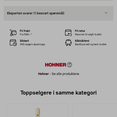
Eksperten svarer
(1 besvart spørsmål)
Fri frakt
Fri retur
Fra 599,–*
Returner til valgfri butikk
Sikkert
Klikk&Hent
365 dagers åpent kjøp
Bestill på nett og hent i butikk
Hohner
-
Se alle produktene
Toppselgere i samme kategori