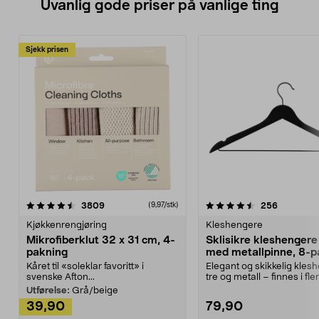
Uvanlig gode priser på vanlige ting
Sjekk prisen
4.5av 5 stjerner
anmeldelser
4.5av 5 stjerner
anmeldels
3809
256
(9,97/stk)
Kjøkkenrengjøring
Kleshengere
Mikrofiberklut 32 x 31 cm, 4-
Sklisikre kleshengere 
pakning
med metallpinne, 8-p
Kåret til «soleklar favoritt» i
Elegant og skikkelig kles
svenske Afton...
tre og metall – finnes i fle
Kleshe...
Utførelse:
Grå/beige
39,90
79,90