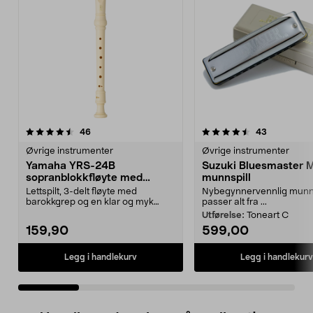
4.5 av 5 stjerner
anmeldelser
4.5 av 5 stjerner
anmeldelse
46
43
Øvrige instrumenter
Øvrige instrumenter
Yamaha YRS-24B
Suzuki Bluesmaster 
sopranblokkfløyte med
munnspill
barokkgrep
Lettspilt, 3-delt fløyte med
Nybegynnervennlig munns
barokkgrep og en klar og myk
passer alt fra ...
tone. Yamaha YRS-24B –...
Utførelse:
Toneart C
159,90
599,00
Legg i handlekurv
Legg i handlekurv