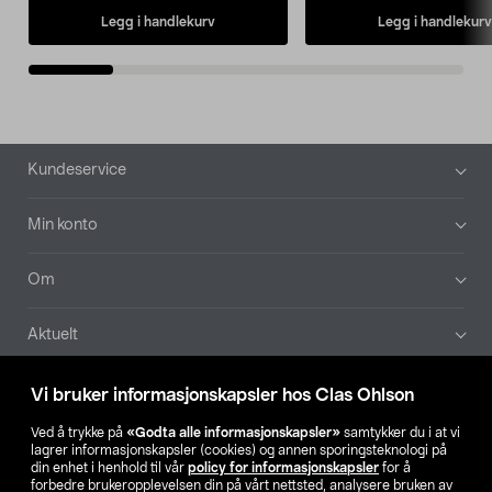
Legg i handlekurv
Legg i handlekurv
Bunntekst
Kundeservice
Min konto
Om
Aktuelt
Våre selskaper
Vi bruker informasjonskapsler hos Clas Ohlson
Ved å trykke på
«Godta alle informasjonskapsler»
samtykker du i at vi
Finn din butikk
lagrer informasjonskapsler (cookies) og annen sporingsteknologi på
din enhet i henhold til vår
policy for informasjonskapsler
for å
forbedre brukeropplevelsen din på vårt nettsted, analysere bruken av