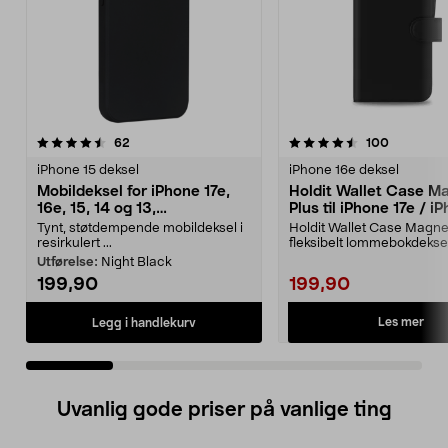
4.5 av 5 stjerner
anmeldelser
4.5 av 5 stjerner
anmeldels
62
100
iPhone 15 deksel
iPhone 16e deksel
Mobildeksel for iPhone 17e,
Holdit Wallet Case M
16e, 15, 14 og 13,
Plus til iPhone 17e / i
dbramante1928 Greenland
16e
Tynt, støtdempende mobildeksel i
Holdit Wallet Case Magne
resirkulert ...
fleksibelt lommebokdeks
magnetisk mobilde...
Utførelse:
Night Black
199,90
199,90
Les mer
Legg i handlekurv
Uvanlig gode priser på vanlige ting