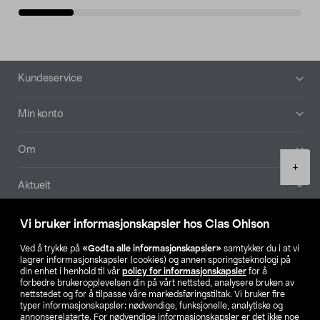
Bunntekst
Kundeservice
Min konto
Om
Product
+
quantity
Aktuelt
Våre selskaper
Vi bruker informasjonskapsler hos Clas Ohlson
Ved å trykke på
«Godta alle informasjonskapsler»
samtykker du i at vi
Finn din butikk
lagrer informasjonskapsler (cookies) og annen sporingsteknologi på
din enhet i henhold til vår
policy for informasjonskapsler
for å
forbedre brukeropplevelsen din på vårt nettsted, analysere bruken av
SE
NO
FI
nettstedet og for å tilpasse våre markedsføringstiltak. Vi bruker fire
typer informasjonskapsler: nødvendige, funksjonelle, analytiske og
annonserelaterte. For nødvendige informasjonskapsler er det ikke noe