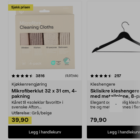
Sjekk prisen
4.5av 5 stjerner
anmeldelser
4.5av 5 stjerner
anmeldels
3816
257
(9,97/stk)
Kjøkkenrengjøring
Kleshengere
Mikrofiberklut 32 x 31 cm, 4-
Sklisikre kleshengere 
pakning
med metallpinne, 8-p
Kåret til «soleklar favoritt» i
Elegant og skikkelig kles
-
svenske Afton...
tre og metall – finnes i fle
Kleshe...
Utførelse:
Grå/beige
39,90
79,90
Legg i handlekurv
Legg i handlekurv