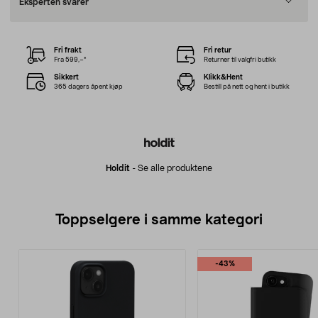
Eksperten svarer
Fri frakt
Fri retur
Fra 599,–*
Returner til valgfri butikk
Sikkert
Klikk&Hent
365 dagers åpent kjøp
Bestill på nett og hent i butikk
Holdit
-
Se alle produktene
Toppselgere i samme kategori
-43%