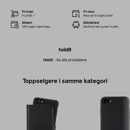
Fri frakt
Fri retur
Fra 599,–*
Returner til valgfri butikk
Sikkert
Klikk&Hent
365 dagers åpent kjøp
Bestill på nett og hent i butikk
Holdit
-
Se alle produktene
Toppselgere i samme kategori