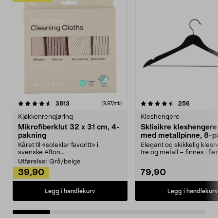
4.5av 5 stjerner
anmeldelser
4.5av 5 stjerner
anmeldels
3813
256
(9,97/stk)
Kjøkkenrengjøring
Kleshengere
Mikrofiberklut 32 x 31 cm, 4-
Sklisikre kleshengere 
pakning
med metallpinne, 8-p
Kåret til «soleklar favoritt» i
Elegant og skikkelig kles
svenske Afton...
tre og metall – finnes i fle
Kleshe...
Utførelse:
Grå/beige
39,90
79,90
Legg i handlekurv
Legg i handlekurv