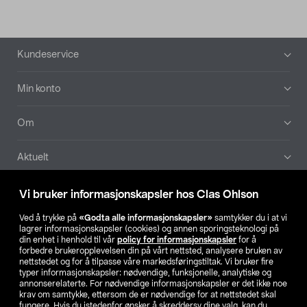
Bunntekst
Kundeservice
Min konto
Om
Aktuelt
Våre selskaper
Vi bruker informasjonskapsler hos Clas Ohlson
Ved å trykke på
«Godta alle informasjonskapsler»
samtykker du i at vi
Finn din butikk
lagrer informasjonskapsler (cookies) og annen sporingsteknologi på
din enhet i henhold til vår
policy for informasjonskapsler
for å
forbedre brukeropplevelsen din på vårt nettsted, analysere bruken av
SE
NO
FI
nettstedet og for å tilpasse våre markedsføringstiltak. Vi bruker fire
typer informasjonskapsler: nødvendige, funksjonelle, analytiske og
annonserelaterte. For nødvendige informasjonskapsler er det ikke noe
krav om samtykke, ettersom de er nødvendige for at nettstedet skal
fungere. Hvis du istedenfor ønsker å skreddersy dine valg, kan du