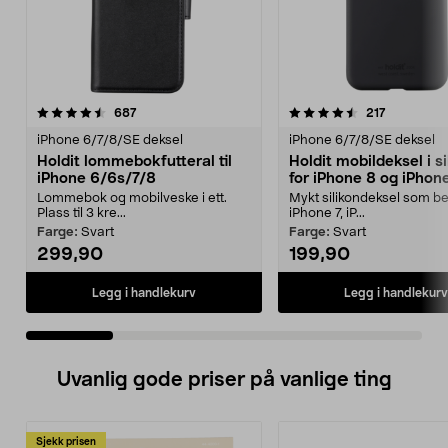
4.5 av 5 stjerner
anmeldelser
4.5 av 5 stjerner
anmeldels
687
217
iPhone 6/7/8/SE deksel
iPhone 6/7/8/SE deksel
Holdit lommebokfutteral til
Holdit mobildeksel i si
iPhone 6/6s/7/8
for iPhone 8 og iPhon
2020
Lommebok og mobilveske i ett.
Mykt silikondeksel som be
Plass til 3 kre...
iPhone 7, iP...
Farge:
Svart
Farge:
Svart
299,90
199,90
Legg i handlekurv
Legg i handlekurv
Uvanlig gode priser på vanlige ting
Sjekk prisen