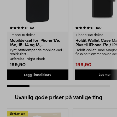
4.5 av 5 stjerner
anmeldelser
4.5 av 5 stjerner
anmeldels
62
100
iPhone 15 deksel
iPhone 16e deksel
Mobildeksel for iPhone 17e,
Holdit Wallet Case M
16e, 15, 14 og 13,
Plus til iPhone 17e / i
dbramante1928 Greenland
16e
Tynt, støtdempende mobildeksel i
Holdit Wallet Case Magne
resirkulert ...
fleksibelt lommebokdeks
magnetisk mobilde...
Utførelse:
Night Black
199,90
199,90
Les mer
Legg i handlekurv
Uvanlig gode priser på vanlige ting
Sjekk prisen