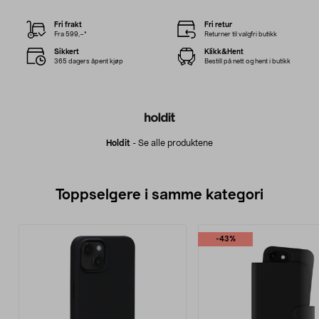
Fri frakt
Fri retur
Fra 599,–*
Returner til valgfri butikk
Sikkert
Klikk&Hent
365 dagers åpent kjøp
Bestill på nett og hent i butikk
Holdit
-
Se alle produktene
Toppselgere i samme kategori
-43%