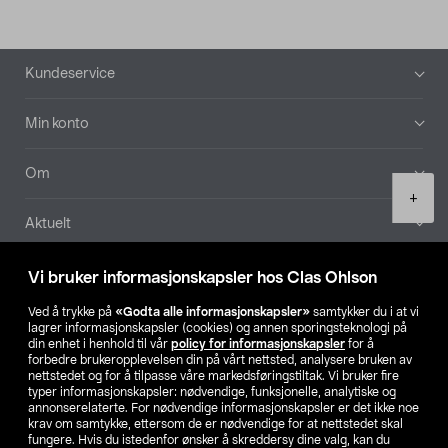
Bunntekst
Kundeservice
Min konto
Om
Product
+
quantity
Aktuelt
Våre selskaper
Vi bruker informasjonskapsler hos Clas Ohlson
Ved å trykke på
«Godta alle informasjonskapsler»
samtykker du i at vi
Finn din butikk
lagrer informasjonskapsler (cookies) og annen sporingsteknologi på
din enhet i henhold til vår
policy for informasjonskapsler
for å
forbedre brukeropplevelsen din på vårt nettsted, analysere bruken av
SE
NO
FI
nettstedet og for å tilpasse våre markedsføringstiltak. Vi bruker fire
typer informasjonskapsler: nødvendige, funksjonelle, analytiske og
annonserelaterte. For nødvendige informasjonskapsler er det ikke noe
krav om samtykke, ettersom de er nødvendige for at nettstedet skal
fungere. Hvis du istedenfor ønsker å skreddersy dine valg, kan du