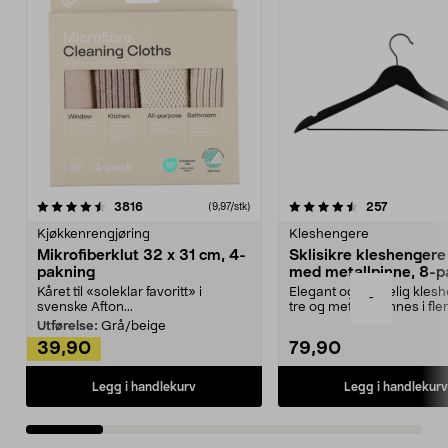
4.5av 5 stjerner
anmeldelser
4.5av 5 stjerner
anmeldels
3816
257
(9,97/stk)
Kjøkkenrengjøring
Kleshengere
Mikrofiberklut 32 x 31 cm, 4-
Sklisikre kleshengere 
pakning
med metallpinne, 8-p
Kåret til «soleklar favoritt» i
Elegant og skikkelig kles
-
svenske Afton...
tre og metall – finnes i fle
Kleshe...
Utførelse:
Grå/beige
39,90
79,90
Legg i handlekurv
Legg i handlekurv