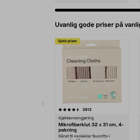
Uvanlig gode priser på vanli
Sjekk prisen
5av 5 stjerner
4.5av 5 stjerner
anmeldelser
3813
Kjøkkenrengjøring
Mikrofiberklut 32 x 31 cm, 4-
pakning
Kåret til «soleklar favoritt» i