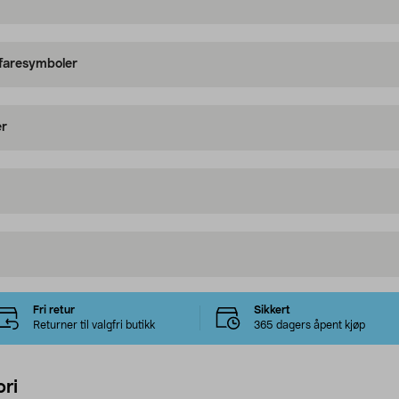
 faresymboler
er
Fri retur
Sikkert
Returner til valgfri butikk
365 dagers åpent kjøp
ri