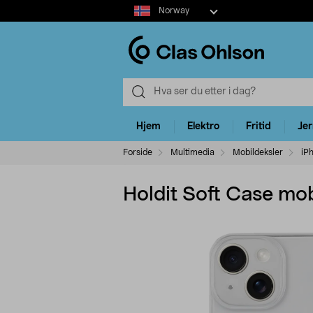
Select
Norway
market
Hjem
Elektro
Fritid
Je
Forside
Multimedia
Mobildeksler
iP
Holdit Soft Case mobi