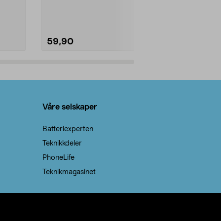
natron – til rengjøring både...
råvarer. Produ
brenner med e
59,90
69,90
Legg i handlekurv
Legg 
Våre selskaper
Batteriexperten
Teknikkdeler
PhoneLife
Teknikmagasinet