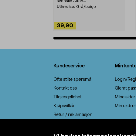
svenske Afton...
Utførelse:
Grå/beige
39,90
Legg i handlekurv
Bunntekst
Kundeservice
Min kont
Ofte stilte spørsmål
Login/Regi
Kontakt oss
Glemt pas
Tilgjengelighet
Mine sider
Kjøpsvilkår
Min ordreh
Retur / reklamasjon
EE-avfall
Cookie policy