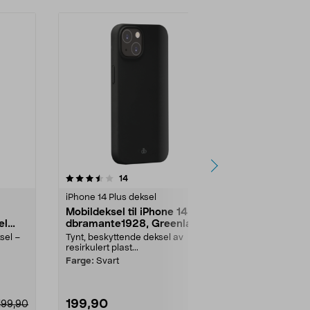
-70%
anmeldelser
14
0.0 av 5 stjerner
iPhone 14 Plus deksel
iPhone 14 Plu
Mobildeksel til iPhone 14 Plus
Agood Com
el
dbramante1928, Greenland
plantebaser
iPhone 14 P
sel –
Tynt, beskyttende deksel av
Tynt og støtb
resirkulert plast...
laget av lin...
Farge:
Svart
Utførelse:
Col
199,90
99,90
199,90