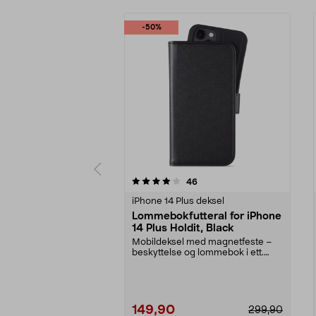
-50%
0 av 5 stjerner
4.5 av 5 stjerner
anmeldelser
46
iPhone 14 Plus deksel
Lommebokfutteral for iPhone
14 Plus Holdit, Black
Mobildeksel med magnetfeste –
beskyttelse og lommebok i ett.
Lommebokdeksel til ...
149,90
299,90