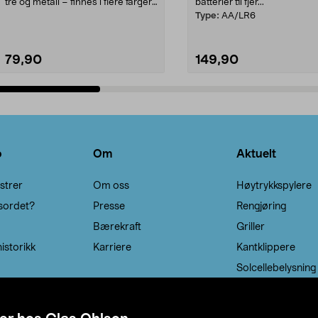
tre og metall – finnes i flere farger.
batterier til fjer...
Kleshe...
Type:
AA/LR6
79,90
149,90
Legg i handlekurv
Legg i handlekurv
o
Om
Aktuelt
strer
Om oss
Høytrykkspylere
sordet?
Presse
Rengjøring
Bærekraft
Griller
istorikk
Karriere
Kantklippere
Solcellebelysning