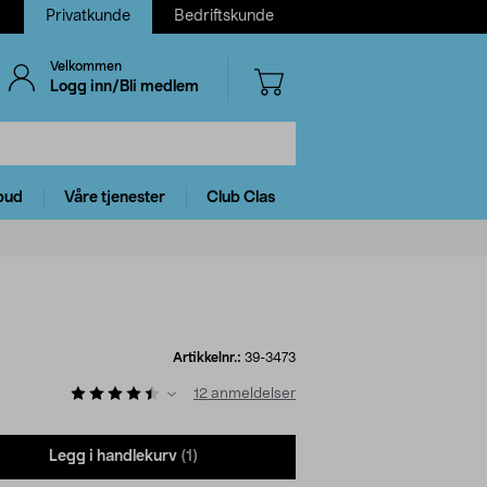
Privatkunde
Bedriftskunde
Velkommen
Logg inn/Bli medlem
bud
Våre tjenester
Club Clas
Artikkelnr.:
39-3473
12
anmeldelser
Legg i handlekurv
(1)