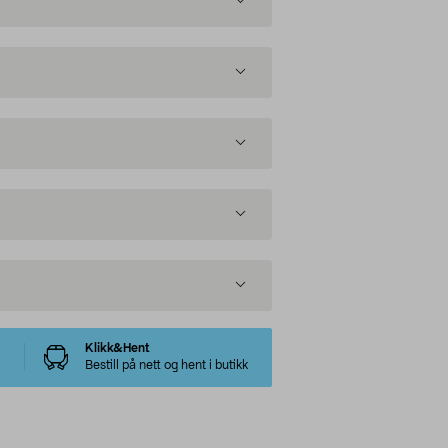
Klikk&Hent
Bestill på nett og hent i butikk