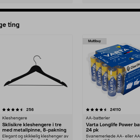
ge ting
Multibuy
4.5av 5 stjerner
anmeldelser
4.5av 5 stjerner
anmeldels
256
24110
Kleshengere
AA-batterier
Sklisikre kleshengere i tre
Varta Longlife Power ba
med metallpinne, 8-pakning
24 pk
Elegant og skikkelig kleshenger av
Svanemerkede AA- eller A