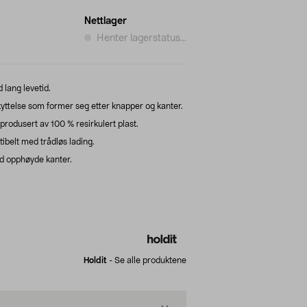
Nettlager
Henter lagerstatus...
 lang levetid.
kyttelse som former seg etter knapper og kanter.
produsert av 100 % resirkulert plast.
belt med trådløs lading.
d opphøyde kanter.
Holdit
-
Se alle produktene