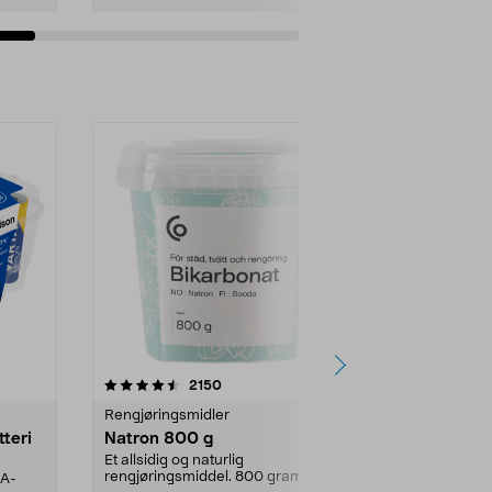
er
4.0av 5 stjerner
anmeldelser
4.5
2150
4
Rengjøringsmidler
Levende lys
tteri
Natron 800 g
Telys steari
prosent ste
Et allsidig og naturlig
rengjøringsmiddel. 800 gram
AA-
100 % stearin