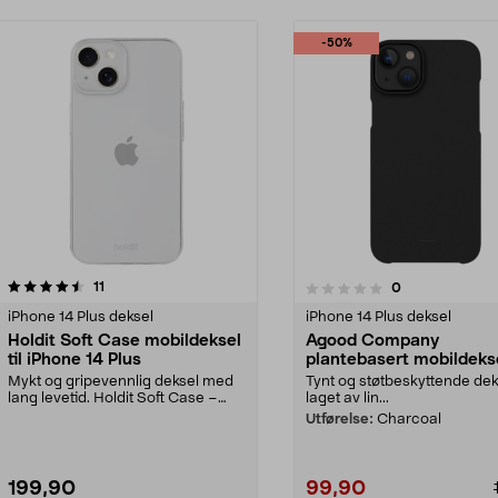
-50%
anmeldelser
3.5 av 5 stjerner
11
anmeldelser
0
0.0 av 5 stjerner
iPhone 14 Plus deksel
iPhone 14 Plus deksel
Holdit Soft Case mobildeksel
Agood Company
til iPhone 14 Plus
plantebasert mobildeks
iPhone 14 Plus
Mykt og gripevennlig deksel med
Tynt og støtbeskyttende dek
lang levetid. Holdit Soft Case –
laget av lin...
fleksibel besky...
Utførelse:
Charcoal
199,90
99,90