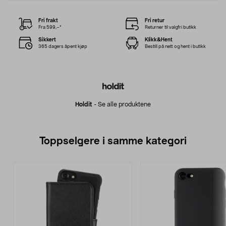
Fri frakt
Fri retur
Fra 599,–*
Returner til valgfri butikk
Sikkert
Klikk&Hent
365 dagers åpent kjøp
Bestill på nett og hent i butikk
Holdit
-
Se alle produktene
Toppselgere i samme kategori