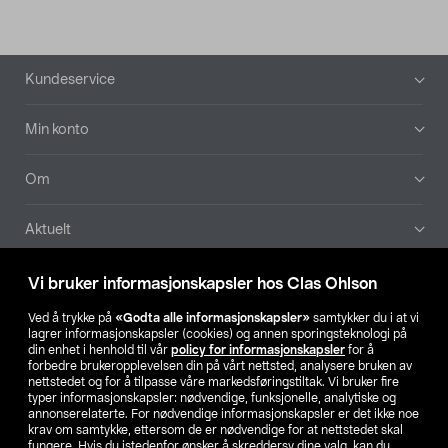
Bunntekst
Kundeservice
Min konto
Om
Aktuelt
Våre selskaper
Vi bruker informasjonskapsler hos Clas Ohlson
Ved å trykke på
«Godta alle informasjonskapsler»
samtykker du i at vi
Finn din butikk
lagrer informasjonskapsler (cookies) og annen sporingsteknologi på
din enhet i henhold til vår
policy for informasjonskapsler
for å
forbedre brukeropplevelsen din på vårt nettsted, analysere bruken av
SE
NO
FI
nettstedet og for å tilpasse våre markedsføringstiltak. Vi bruker fire
typer informasjonskapsler: nødvendige, funksjonelle, analytiske og
annonserelaterte. For nødvendige informasjonskapsler er det ikke noe
krav om samtykke, ettersom de er nødvendige for at nettstedet skal
fungere. Hvis du istedenfor ønsker å skreddersy dine valg, kan du