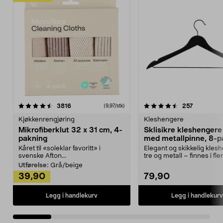
4.5av 5 stjerner
anmeldelser
4.5av 5 stjerner
anmeldels
3816
257
(9,97/stk)
Kjøkkenrengjøring
Kleshengere
Mikrofiberklut 32 x 31 cm, 4-
Sklisikre kleshengere 
pakning
med metallpinne, 8-p
Kåret til «soleklar favoritt» i
Elegant og skikkelig kles
svenske Afton...
tre og metall – finnes i fle
Kleshe...
Utførelse:
Grå/beige
39,90
79,90
Legg i handlekurv
Legg i handlekurv