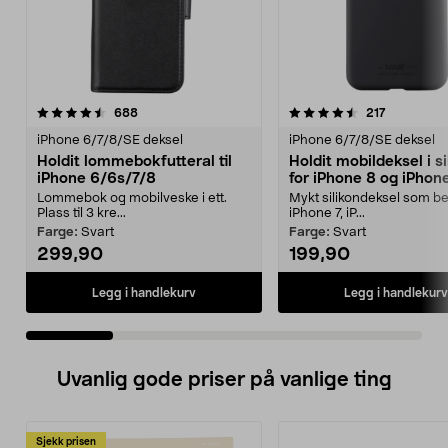
4.5 av 5 stjerner
anmeldelser
4.5 av 5 stjerner
anmeldels
688
217
iPhone 6/7/8/SE deksel
iPhone 6/7/8/SE deksel
Holdit lommebokfutteral til
Holdit mobildeksel i si
iPhone 6/6s/7/8
for iPhone 8 og iPhon
2020
Lommebok og mobilveske i ett.
Mykt silikondeksel som be
Plass til 3 kre...
iPhone 7, iP...
Farge:
Svart
Farge:
Svart
299,90
199,90
Legg i handlekurv
Legg i handlekurv
Uvanlig gode priser på vanlige ting
Sjekk prisen