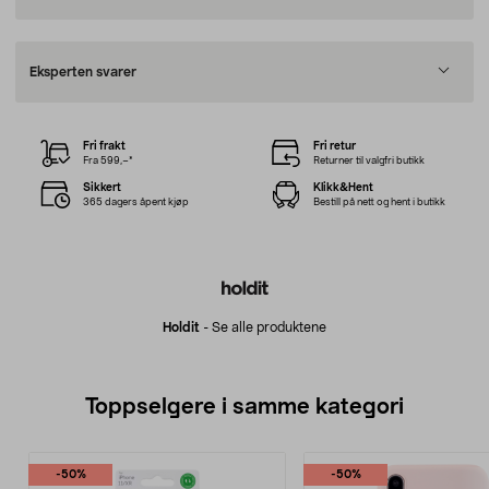
Eksperten svarer
Fri frakt
Fri retur
Fra 599,–*
Returner til valgfri butikk
Sikkert
Klikk&Hent
365 dagers åpent kjøp
Bestill på nett og hent i butikk
Holdit
-
Se alle produktene
Toppselgere i samme kategori
-50%
-50%