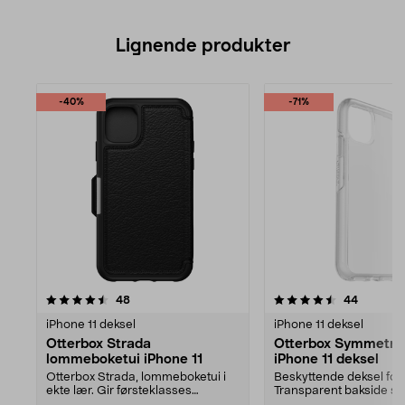
Lignende produkter
-40%
-71%
4.5av 5 stjerner
anmeldelser
anmeldel
48
44
iPhone 11 deksel
iPhone 11 deksel
Otterbox Strada
Otterbox Symmetry
lommeboketui iPhone 11
iPhone 11 deksel
Otterbox Strada, lommeboketui i
Beskyttende deksel for 
ekte lær. Gir førsteklasses
Transparent bakside s
beskyttelse mot ripe...
framhever telefonens d.