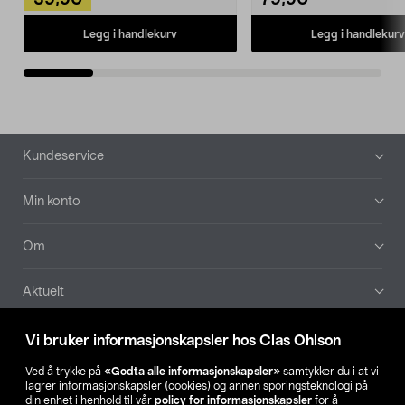
39,90
79,90
Legg i handlekurv
Legg i handlekurv
Bunntekst
Kundeservice
Min konto
Om
Aktuelt
Våre selskaper
Vi bruker informasjonskapsler hos Clas Ohlson
Ved å trykke på
«Godta alle informasjonskapsler»
samtykker du i at vi
Finn din butikk
lagrer informasjonskapsler (cookies) og annen sporingsteknologi på
din enhet i henhold til vår
policy for informasjonskapsler
for å