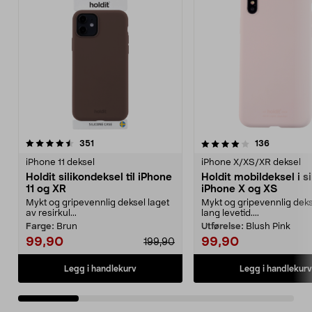
4.0 av 5 stjerner
anmeldelser
4.5 av 5 stjerner
anmeldels
351
136
iPhone 11 deksel
iPhone X/XS/XR deksel
Holdit silikondeksel til iPhone
Holdit mobildeksel i sil
11 og XR
iPhone X og XS
Mykt og gripevennlig deksel laget
Mykt og gripevennlig dek
av resirkul...
lang levetid....
Farge:
Brun
Utførelse:
Blush Pink
99,90
99,90
199,90
Legg i handlekurv
Legg i handlekurv