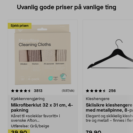
Uvanlig gode priser på vanlige ting
Sjekk prisen
4.5av 5 stjerner
anmeldelser
4.5av 5 stjerner
anmeldels
3813
256
(9,97/stk)
Kjøkkenrengjøring
Kleshengere
Mikrofiberklut 32 x 31 cm, 4-
Sklisikre kleshengere 
pakning
med metallpinne, 8-p
Kåret til «soleklar favoritt» i
Elegant og skikkelig kles
svenske Afton...
tre og metall – finnes i fle
Kleshe...
Utførelse:
Grå/beige