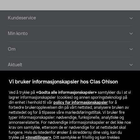
Bunntekst
Kundeservice
Min konto
Om
Aktuelt
Våre selskaper
Vi bruker informasjonskapsler hos Clas Ohlson
Ved å trykke på
«Godta alle informasjonskapsler»
samtykker du i at vi
Finn din butikk
lagrer informasjonskapsler (cookies) og annen sporingsteknologi på
din enhet i henhold til vår
policy for informasjonskapsler
for å
forbedre brukeropplevelsen din på vårt nettsted, analysere bruken av
SE
NO
FI
nettstedet og for å tilpasse våre markedsføringstiltak. Vi bruker fire
typer informasjonskapsler: nødvendige, funksjonelle, analytiske og
annonserelaterte. For nødvendige informasjonskapsler er det ikke noe
krav om samtykke, ettersom de er nødvendige for at nettstedet skal
fungere. Hvis du istedenfor ønsker å skreddersy dine valg, kan du
trykke på
«Innstillinger»
. Ditt samtykke er frivillig og kan trekkes