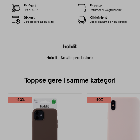
Fri frakt
Fri retur
Fra 599,–*
Returner til valgfri butikk
Sikkert
Klikk&Hent
365 dagers åpent kjøp
Bestill på nett og hent i butikk
Holdit
-
Se alle produktene
Toppselgere i samme kategori
-50%
-50%