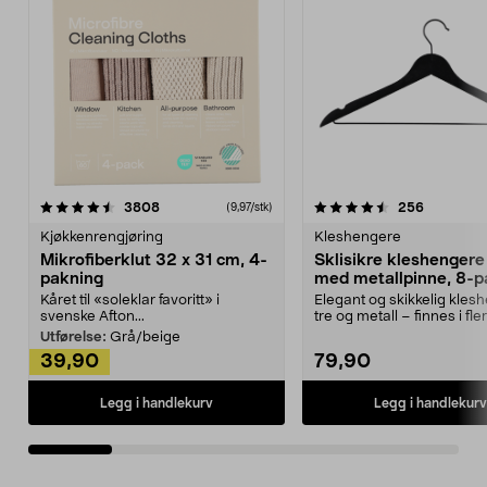
4.5av 5 stjerner
anmeldelser
4.5av 5 stjerner
anmeldels
3808
256
(9,97/stk)
Kjøkkenrengjøring
Kleshengere
Mikrofiberklut 32 x 31 cm, 4-
Sklisikre kleshengere 
pakning
med metallpinne, 8-p
Kåret til «soleklar favoritt» i
Elegant og skikkelig kles
svenske Afton...
tre og metall – finnes i fle
Kleshe...
Utførelse:
Grå/beige
39,90
79,90
Legg i handlekurv
Legg i handlekurv