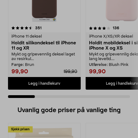
4.0 av 5 stjerner
anmeldelser
4.5 av 5 stjerner
anmeldels
351
136
iPhone 11 deksel
iPhone X/XS/XR deksel
Holdit silikondeksel til iPhone
Holdit mobildeksel i sil
11 og XR
iPhone X og XS
Mykt og gripevennlig deksel laget
Mykt og gripevennlig dek
av resirkul...
lang levetid....
Farge:
Brun
Utførelse:
Blush Pink
99,90
99,90
199,90
Legg i handlekurv
Legg i handlekurv
Uvanlig gode priser på vanlige ting
Sjekk prisen