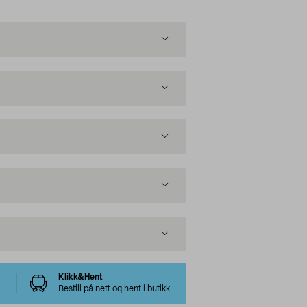
Klikk&Hent
Bestill på nett og hent i butikk