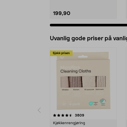
199,90
Uvanlig gode priser på vanli
Sjekk prisen
5av 5 stjerner
4.5av 5 stjerner
anmeldelser
3809
Kjøkkenrengjøring