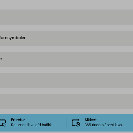
 faresymboler
er
Fri retur
Sikkert
Returner til valgfri butikk
365 dagers åpent kjøp