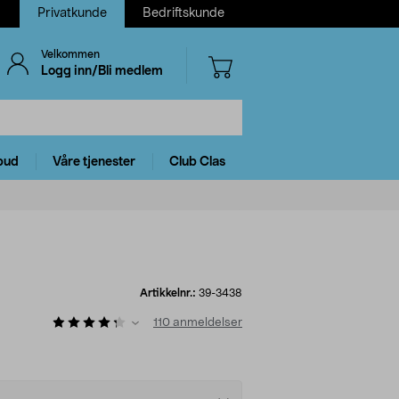
Privatkunde
Bedriftskunde
Velkommen
Logg inn/Bli medlem
bud
Våre tjenester
Club Clas
Artikkelnr.:
39-3438
110
anmeldelser