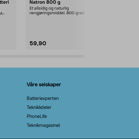
tteri
Natron 800 g
Telys, 50 st
Et allsidig og naturlig
100 % stearin.
rengjøringsmiddel. 800 gram
AA-
natron – til rengjøring både...
59,90
69,90
Legg i handlekurv
Legg 
Våre selskaper
Batteriexperten
Teknikkdeler
PhoneLife
Teknikmagasinet