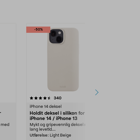
-50%
-50%
4.5 av 5 stjerner
anmeldelser
4.5
340
2
iPhone 14 deksel
iPhone 15 dek
r
Holdit deksel i silikon for
Holdit Tran
iPhone 14 / iPhone 13
MagSafe iPh
mobildekse
l med
Mykt og gripevennlig deksel med
MagSafe-komp
lang levetid....
rask lading. H.
Utførelse:
Light Beige
Farge:
Rosa