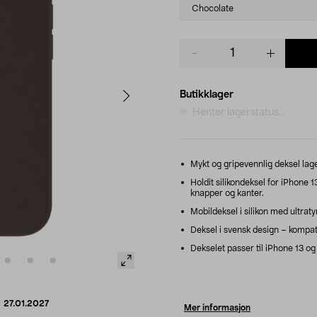
variant
Chocolate
Product
quantity
Butikklager
Henter lagerstatus...
Mykt og gripevennlig deksel lage
Holdit silikondeksel for iPhone 1
knapper og kanter.
Mobildeksel i silikon med ultra
Deksel i svensk design – kompati
Dekselet passer til iPhone 13 og f
d
27.01.2027
Mer informasjon