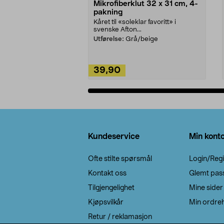
Mikrofiberklut 32 x 31 cm, 4-
pakning
Kåret til «soleklar favoritt» i
svenske Afton...
Utførelse:
Grå/beige
39,90
Legg i handlekurv
Bunntekst
Kundeservice
Min kont
Ofte stilte spørsmål
Login/Regi
Kontakt oss
Glemt pas
Tilgjengelighet
Mine sider
Kjøpsvilkår
Min ordreh
Retur / reklamasjon