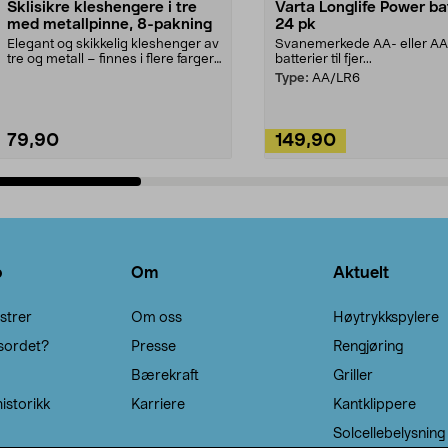
Sklisikre kleshengere i tre
Varta Longlife Power ba
med metallpinne, 8-pakning
24 pk
Elegant og skikkelig kleshenger av
Svanemerkede AA- eller A
tre og metall – finnes i flere farger.
batterier til fjer...
Kleshe...
Type:
AA/LR6
79,90
149,90
Legg i handlekurv
Legg i handlekurv
o
Om
Aktuelt
strer
Om oss
Høytrykkspylere
sordet?
Presse
Rengjøring
Bærekraft
Griller
istorikk
Karriere
Kantklippere
Solcellebelysning