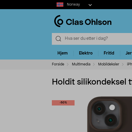
Select
Norway
market
Hjem
Elektro
Fritid
Je
Forside
Multimedia
Mobildeksler
iP
Holdit silikondeksel t
-50%