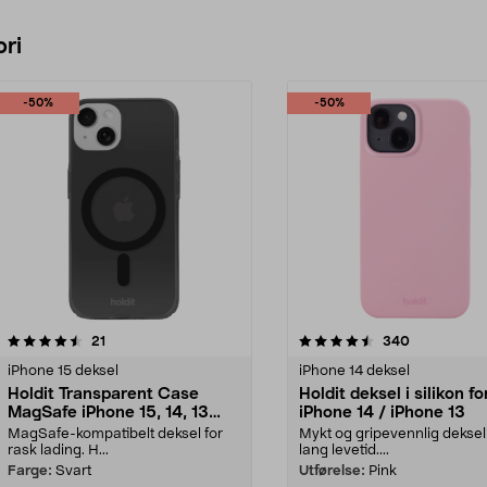
ri
-50%
-50%
4.5 av 5 stjerner
anmeldelser
4.5 av 5 stjerner
anmeldelser
21
340
iPhone 15 deksel
iPhone 14 deksel
Holdit Transparent Case
Holdit deksel i silikon fo
MagSafe iPhone 15, 14, 13
iPhone 14 / iPhone 13
mobildeksel
MagSafe-kompatibelt deksel for
Mykt og gripevennlig dekse
rask lading. H...
lang levetid....
Farge:
Svart
Utførelse:
Pink