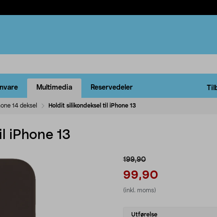
rnvare
Multimedia
Reservedeler
Til
hone 14 deksel
Holdit silikondeksel til iPhone 13
il iPhone 13
199,90
99,90
(inkl. moms)
Select
Utførelse