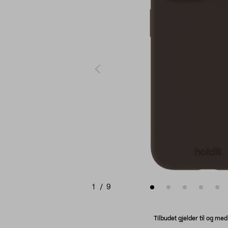
1
/
9
Tilbudet gjelder til og me