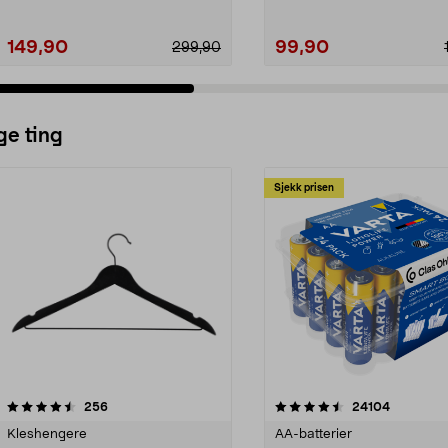
149,90
99,90
299,90
ge ting
Sjekk prisen
4.5av 5 stjerner
anmeldelser
4.5av 5 stjerner
anmeldels
256
24104
Kleshengere
AA-batterier