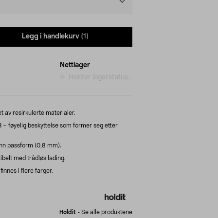
Legg i handlekurv
(1)
Nettlager
Henter lagerstatus...
t av resirkulerte materialer.
3 – føyelig beskyttelse som former seg etter
tynn passform (0,8 mm).
belt med trådløs lading.
innes i flere farger.
Holdit
-
Se alle produktene