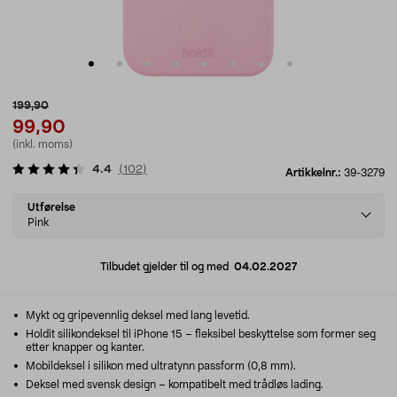
199,90
99,90
(inkl. moms)
4.4
(
102
)
Artikkelnr.:
39-3279
Select
Utførelse
variant
Pink
Tilbudet gjelder til og med
04.02.2027
Mykt og gripevennlig deksel med lang levetid.
Holdit silikondeksel til iPhone 15 – fleksibel beskyttelse som former seg
etter knapper og kanter.
Mobildeksel i silikon med ultratynn passform (0,8 mm).
Deksel med svensk design – kompatibelt med trådløs lading.