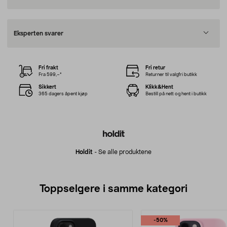
Eksperten svarer
Fri frakt
Fri retur
Fra 599,–*
Returner til valgfri butikk
Sikkert
Klikk&Hent
365 dagers åpent kjøp
Bestill på nett og hent i butikk
Holdit
-
Se alle produktene
Toppselgere i samme kategori
-50%