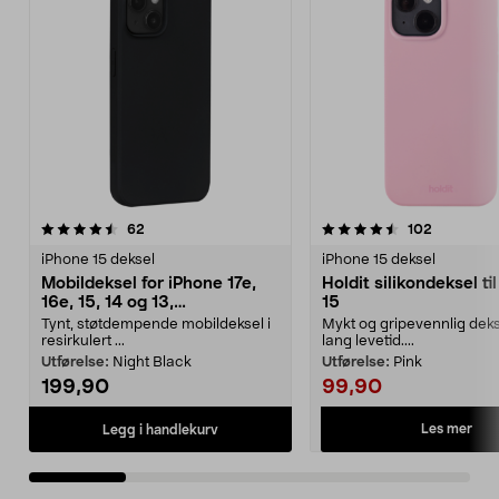
4.5 av 5 stjerner
anmeldelser
4.5 av 5 stjerner
anmeldels
62
102
iPhone 15 deksel
iPhone 15 deksel
Mobildeksel for iPhone 17e,
Holdit silikondeksel ti
16e, 15, 14 og 13,
15
dbramante1928 Greenland
Tynt, støtdempende mobildeksel i
Mykt og gripevennlig dek
resirkulert ...
lang levetid....
Utførelse:
Night Black
Utførelse:
Pink
199,90
99,90
Les mer
Legg i handlekurv