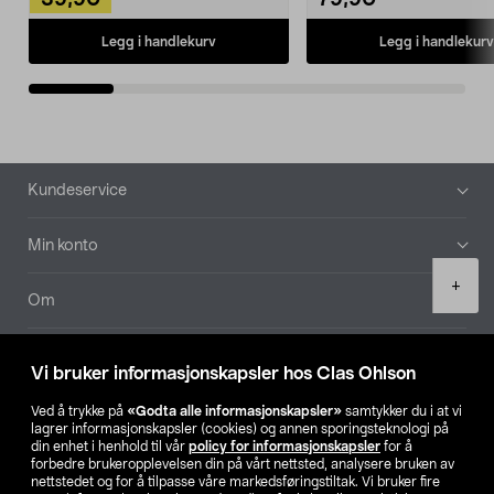
39,90
79,90
Legg i handlekurv
Legg i handlekurv
Bunntekst
Kundeservice
Min konto
Product
+
quantity
Om
Aktuelt
Vi bruker informasjonskapsler hos Clas Ohlson
Våre selskaper
Ved å trykke på
«Godta alle informasjonskapsler»
samtykker du i at vi
lagrer informasjonskapsler (cookies) og annen sporingsteknologi på
din enhet i henhold til vår
policy for informasjonskapsler
for å
Finn din butikk
forbedre brukeropplevelsen din på vårt nettsted, analysere bruken av
nettstedet og for å tilpasse våre markedsføringstiltak. Vi bruker fire