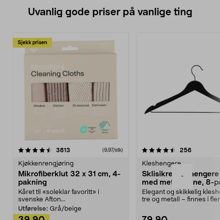
Uvanlig gode priser på vanlige ting
Sjekk prisen
4.5av 5 stjerner
anmeldelser
4.5av 5 stjerner
anmeldels
3813
256
(9,97/stk)
Kjøkkenrengjøring
Kleshengere
Mikrofiberklut 32 x 31 cm, 4-
Sklisikre kleshengere 
-
pakning
med metallpinne, 8-p
Kåret til «soleklar favoritt» i
Elegant og skikkelig kles
svenske Afton...
tre og metall – finnes i fle
Kleshe...
Utførelse:
Grå/beige