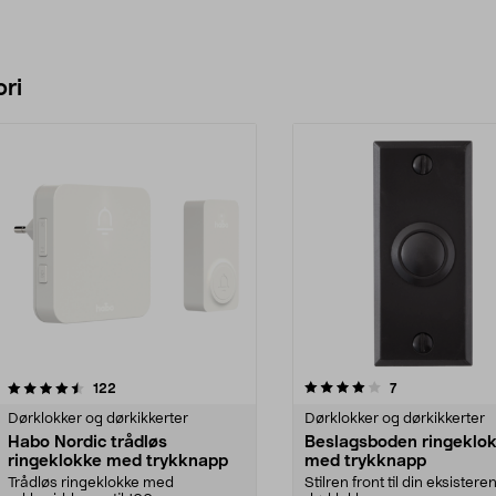
ri
4.0 av 5 stjerner
anmeldelser
4.5 av 5 stjerner
anmeldelser
122
7
Dørklokker og dørkikkerter
Dørklokker og dørkikkerter
Habo Nordic trådløs
Beslagsboden ringeklo
ringeklokke med trykknapp
med trykknapp
Trådløs ringeklokke med
Stilren front til din eksister