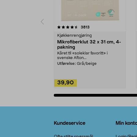
5av 5 stjerner
4.5av 5 stjerner
anmeldelser
3813
Kjøkkenrengjøring
Mikrofiberklut 32 x 31 cm, 4-
pakning
Kåret til «soleklar favoritt» i
svenske Afton...
Utførelse:
Grå/beige
39,90
Legg i handlekurv
Bunntekst
Kundeservice
Min kont
Ofte stilte spørsmål
Login/Regi