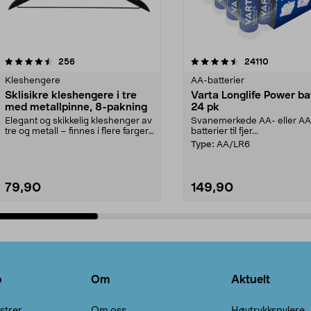
4.5av 5 stjerner
anmeldelser
4.5av 5 stjerner
anmeldels
256
24110
Kleshengere
AA-batterier
Sklisikre kleshengere i tre
Varta Longlife Power ba
med metallpinne, 8-pakning
24 pk
Elegant og skikkelig kleshenger av
Svanemerkede AA- eller A
tre og metall – finnes i flere farger.
batterier til fjer...
Kleshe...
Type:
AA/LR6
79,90
149,90
Legg i handlekurv
Legg i handlekurv
o
Om
Aktuelt
strer
Om oss
Høytrykkspylere