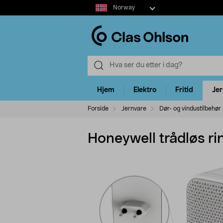
Select
Norway
market
Hjem
Elektro
Fritid
Je
Forside
Jernvare
Dør- og vindustilbehør
Honeywell trådløs r