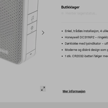
Butikklager
Henter lagerstatus...
Enkel, trådløs installasjon, 4 ulik
Honeywell DC311NP2 – ringeklok
Dørklokke med lysindikator – utfy
Moderne og diskré design som pa
1 stk. CR2032-batteri følger me
Mer informasjon