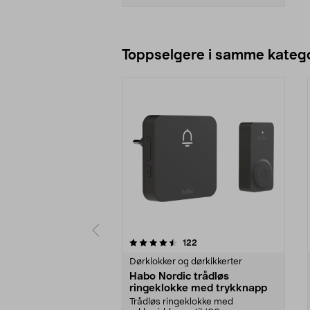
Legg i handlekurv
Toppselgere i samme katego
5 av 5 stjerner
4.5 av 5 stjerner
anmeldelser
122
Dørklokker og dørkikkerter
Habo Nordic trådløs
ringeklokke med trykknapp
Trådløs ringeklokke med