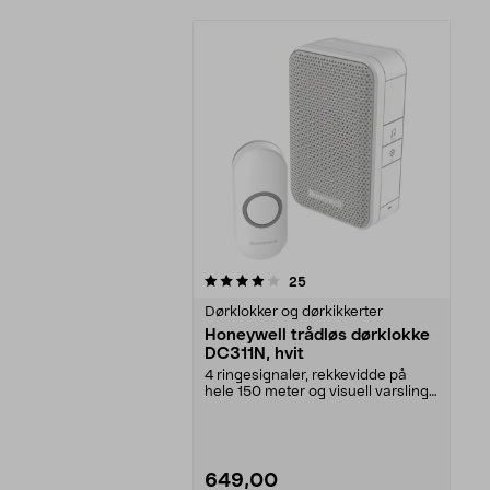
0av 5 stjerner
anmeldelser
25
Dørklokker og dørkikkerter
Honeywell trådløs dørklokke
DC311N, hvit
4 ringesignaler, rekkevidde på
hele 150 meter og visuell varsling
med LED. Honey...
649,00