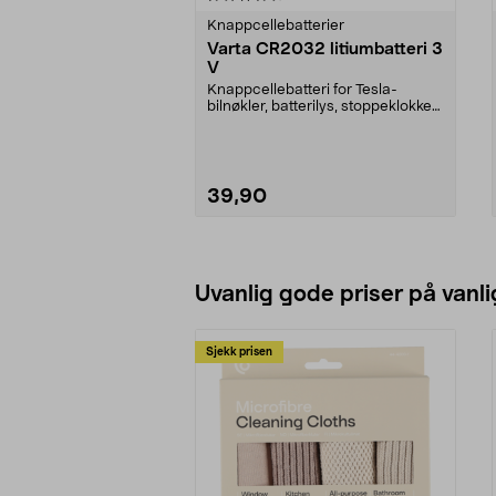
Knappcellebatterier
Varta CR2032 litiumbatteri 3
V
Knappcellebatteri for Tesla-
bilnøkler, batterilys, stoppeklokker
og pulsbånd. 3 ...
39,90
Legg i handlekurv
Uvanlig gode priser på vanli
Sjekk prisen