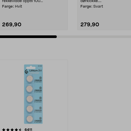
rekkevidde opptil 100...
dørklokke....
Farge:
Hvit
Farge:
Svart
269,90
279,90
anmeldelser
6411