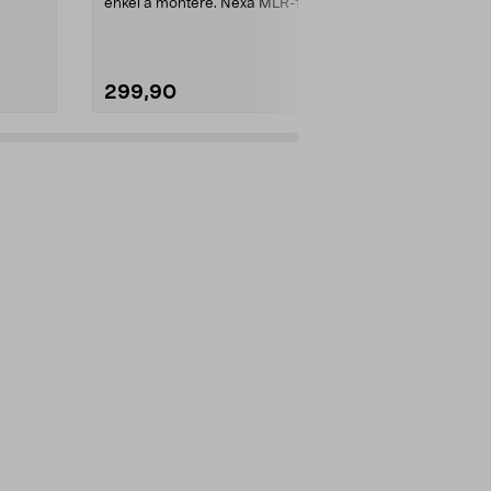
enkel å montere. Nexa MLR-1922
2K-video og v.
– trådløs dørklo...
Farge:
Grå
299,90
1099,00