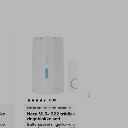
-31%
Nyhet
anmeldelser
4.5
608
0.0 av 5 stjerner
Nexa smarthjem-system
Dørklokker og
kke
Nexa MLR-1922 trådløs
Ring Video 
ringeklokke sett
dørklokke 
chime og wi
ende
Batteridrevet ringeklokke som er
Trådløs ring