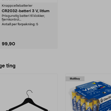
Knappcellebatterier
CR2032-batteri 3 V, litium
Prisgunstig batteri til klokker,
fjernkontrol...
Antall per forpakning:
5
99,90
Legg i handlekurv
ge ting
Multibuy