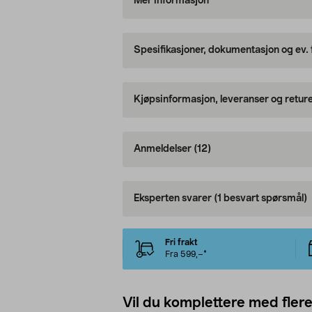
Mer informasjon
Spesifikasjoner, dokumentasjon og ev.
Kjøpsinformasjon, leveranser og retur
Anmeldelser
(12)
Eksperten svarer
(1 besvart spørsmål)
Fri frakt
Fra 599,–*
Vil du komplettere med fler