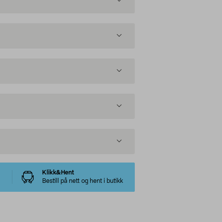
Klikk&Hent
Bestill på nett og hent i butikk