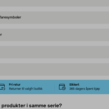
 faresymboler
er
Fri retur
Sikkert
Returner til valgfri butikk
365 dagers åpent kjøp
e produkter i samme serie?