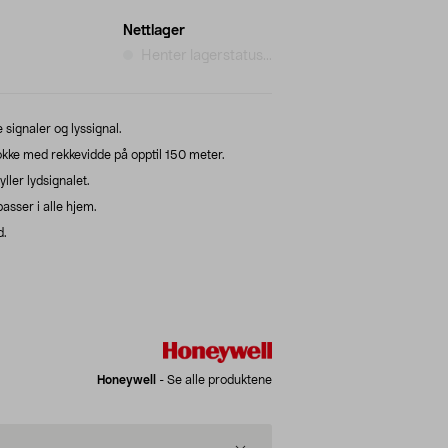
Nettlager
Henter lagerstatus...
e signaler og lyssignal.
ke med rekkevidde på opptil 150 meter.
ller lydsignalet.
sser i alle hjem.
d.
Honeywell
-
Se alle produktene