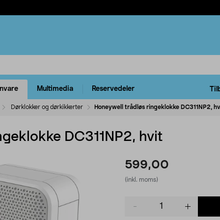
rnvare
Multimedia
Reservedeler
Til
Dørklokker og dørkikkerter
Honeywell trådløs ringeklokke DC311NP2, hv
ingeklokke DC311NP2, hvit
599,00
(inkl. moms)
Product
quantity