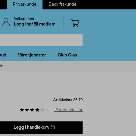
Privatkunde
Bedriftskunde
Velkommen
Logg inn/Bli medlem
bud
Våre tjenester
Club Clas
it
Artikkelnr.:
36-79
12
anmeldelser
Legg i handlekurv
(1)