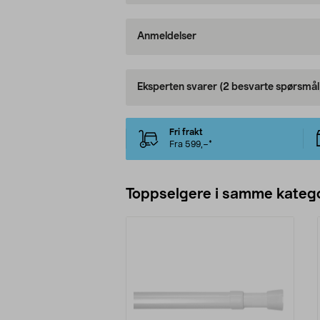
Anmeldelser
Eksperten svarer
(2 besvarte spørsmål
Fri frakt
Fra 599,–*
Toppselgere i samme katego