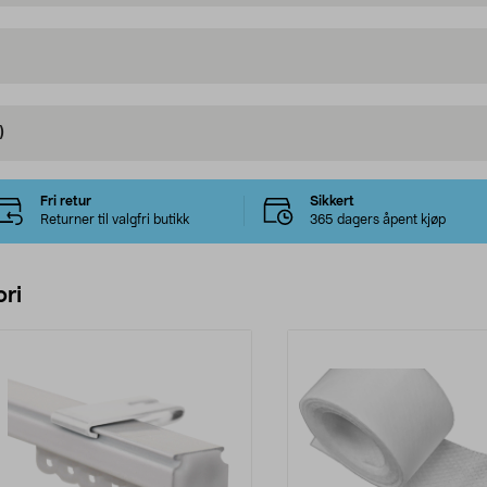
)
Fri retur
Sikkert
Returner til valgfri butikk
365 dagers åpent kjøp
ri