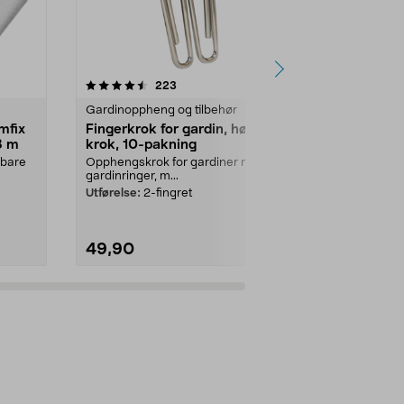
4.5 av 5 stjerner
anmeldelser
4.5
223
1
Gardinoppheng og tilbehør
Gardinopphen
mfix
Fingerkrok for gardin, høy
Feste til ga
3 m
krok, 10-pakning
vegg og tak
 bare
Opphengskrok for gardiner med
Klikkfeste for 
gardinringer, m...
oppheng av ga
Utførelse:
2-fingret
Lengde:
3 cm
49,90
19,90