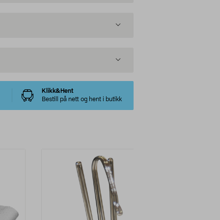
Klikk&Hent
Bestill på nett og hent i butikk