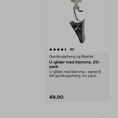
5av 5 stjerner
anmeldelser
161
Gardinoppheng og tilbehør
U-glider med klemme, 20-
pack
U-glider med klemme - egnet til
lett gardinoppheng. 20-pack.
49,90
Legg i handlekurv