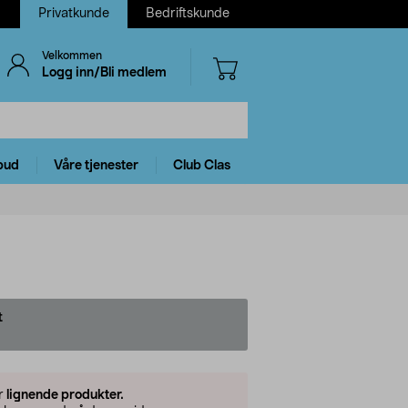
Privatkunde
Bedriftskunde
Velkommen
Logg inn/Bli medlem
bud
Våre tjenester
Club Clas
t
er
lignende produkter.