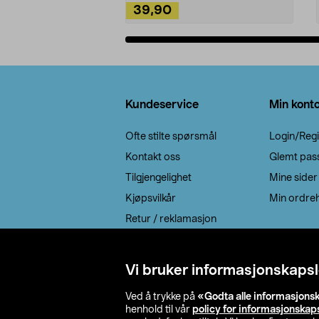
39,90
Legg i handlekurv
Bunntekst
Kundeservice
Min kont
Ofte stilte spørsmål
Login/Regi
Kontakt oss
Glemt pas
Tilgjengelighet
Mine sider
Kjøpsvilkår
Min ordreh
Retur / reklamasjon
EE-avfall
Cookie policy
Vi bruker informasjonskapsl
Leveringsalternativ
Ved å trykke på
«Godta alle informasjons
henhold til vår
policy for informasjonskap