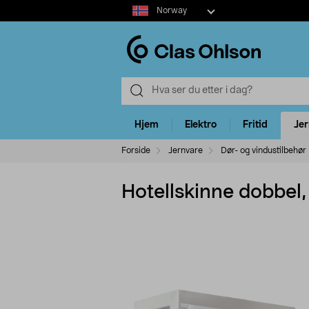
Select
Norway
market
Hjem
Elektro
Fritid
Je
Forside
Jernvare
Dør- og vindustilbehør
Hotellskinne dobbel