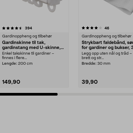
4.0 av 5 stjerner
anmeldelser
4.5 av 5 stjerner
anmeldelser
394
46
Gardinoppheng og tilbehør
Gardinoppheng og tilbehør
Gardinskinne til tak,
Strykbart faldebånd, sø
gardinstang med U-skinne,
for gardiner og bukser, 
hvit
Enkel takskinne til gardiner –
Legg opp uten nål og tråd –
finnes i flere...
brett og str...
Lengde:
200 cm
Bredde:
30 mm
149,90
39,90