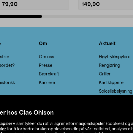
79,90
149,90
Legg i handlekurv
Legg i handlekurv
o
Om
Aktuelt
strer
Om oss
Høytrykkspylere
sordet?
Presse
Rengjøring
Bærekraft
Griller
istorikk
Karriere
Kantklippere
Solcellebelysning
er hos Clas Ohlson
kapsler»
samtykker du i at vi lagrer informasjonskapsler (cookies) og 
sler
for å forbedre brukeropplevelsen din på vårt nettsted, analysere b