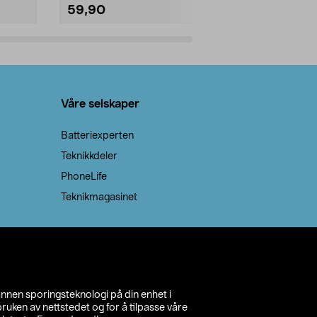
59,90
69,90
Legg i handlekurv
Legg 
Våre selskaper
Batteriexperten
Teknikkdeler
PhoneLife
Teknikmagasinet
annen sporingsteknologi på din enhet i
ruken av nettstedet og for å tilpasse våre