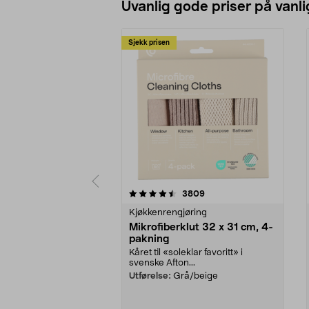
Uvanlig gode priser på vanli
Sjekk prisen
5av 5 stjerner
4.5av 5 stjerner
anmeldelser
3809
Kjøkkenrengjøring
Mikrofiberklut 32 x 31 cm, 4-
pakning
Kåret til «soleklar favoritt» i
svenske Afton...
Utførelse:
Grå/beige