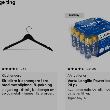
ge ting
Multibuy
4.5av 5 stjerner
anmeldelser
4.5av 5 stjerner
anmeldels
256
24104
Kleshengere
AA-batterier
Sklisikre kleshengere i tre
Varta Longlife Power ba
med metallpinne, 8-pakning
24 pk
Elegant og skikkelig kleshenger av
Svanemerkede AA- eller A
tre og metall – finnes i flere farger.
batterier til fjer...
Kleshe...
Type:
AA/LR6