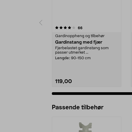
0 av 5 stjerner
4.5 av 5 stjerner
anmeldelser
66
Gardinoppheng og tilbehør
Gardinstang med fjær
Fjerbelastet gardinstang som
passer utmerket ...
Lengde:
90-150 cm
119,00
Passende tilbehør