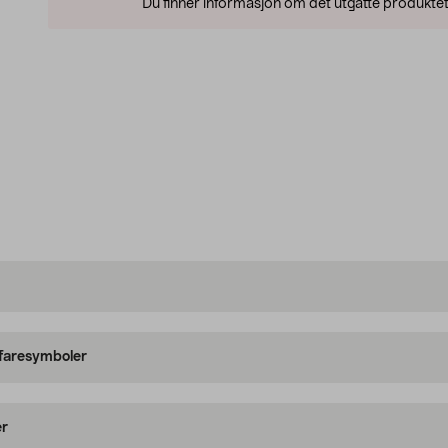
Du finner informasjon om det utgåtte produktet
 faresymboler
er