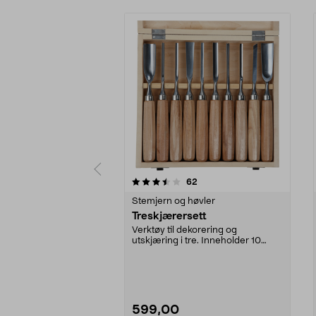
5 av 5 stjerner
4.0 av 5 stjerner
anmeldelser
62
Stemjern og høvler
Treskjærersett
Verktøy til dekorering og
utskjæring i tre. Inneholder 10
forskjellige verktøy. ...
599,00