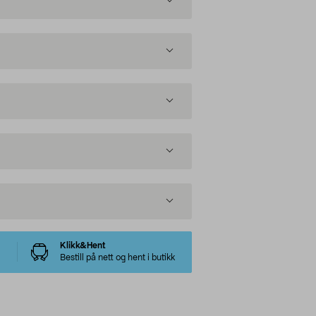
Klikk&Hent
Bestill på nett og hent i butikk