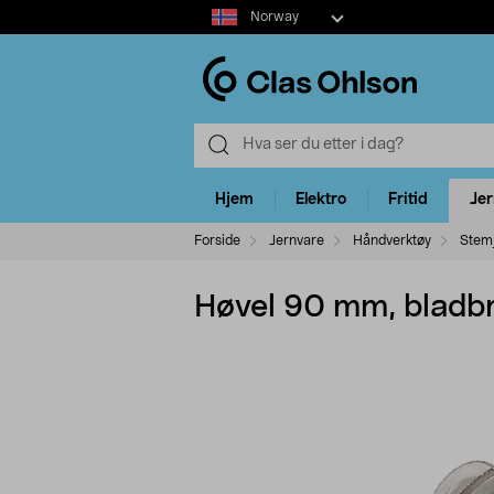
Select
Norway
market
Hjem
Elektro
Fritid
Je
Forside
Jernvare
Håndverktøy
Stemj
Høvel 90 mm, blad