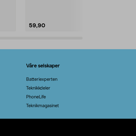
natron – til rengjøring både...
råvarer. Produ
brenner med e
59,90
69,90
Legg i handlekurv
Legg 
Våre selskaper
Batteriexperten
Teknikkdeler
PhoneLife
Teknikmagasinet