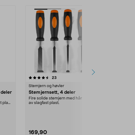
Nyhet
anmeldelser
3.5
23
0.0 av 5 stjerner
Stemjern og høvler
Stemjern og 
 deler
Stemjernsett, 4 deler
Einhell drei
pakning
Fire solide stemjern med håndtak
t plast
av slagfast plast.
Stabile dreiej
finbearbeid i t
dreiestålsett fo
169,90
399,90