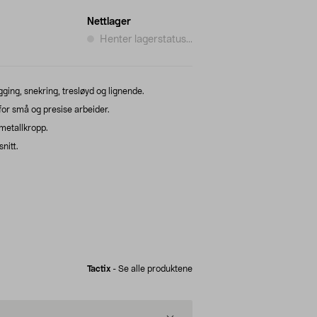
Nettlager
Henter lagerstatus...
ging, snekring, tresløyd og lignende.
or små og presise arbeider.
metallkropp.
nitt.
Tactix
-
Se alle produktene