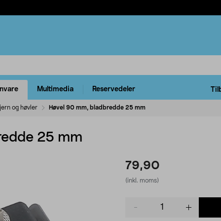
rnvare
Multimedia
Reservedeler
Til
ern og høvler
Høvel 90 mm, bladbredde 25 mm
bredde 25 mm
79,90
(inkl. moms)
Product
quantity