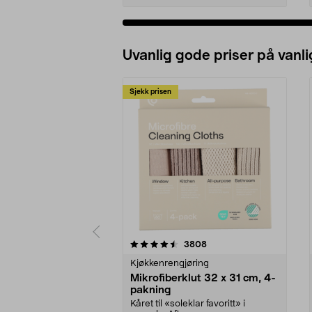
Uvanlig gode priser på vanli
Sjekk prisen
5av 5 stjerner
4.5av 5 stjerner
anmeldelser
3808
Kjøkkenrengjøring
Mikrofiberklut 32 x 31 cm, 4-
pakning
Kåret til «soleklar favoritt» i