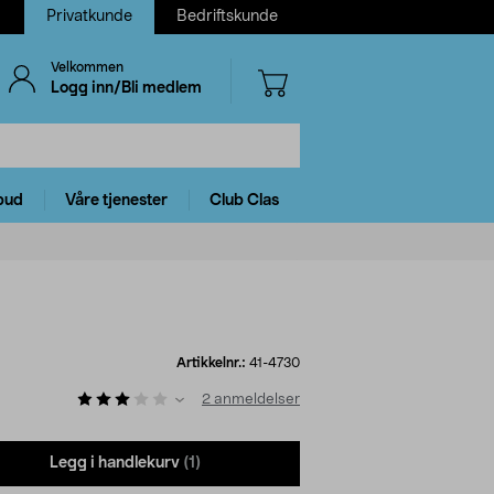
Privatkunde
Bedriftskunde
Velkommen
Logg inn/Bli medlem
bud
Våre tjenester
Club Clas
Artikkelnr.:
41-4730
2
anmeldelser
Legg i handlekurv
(1)