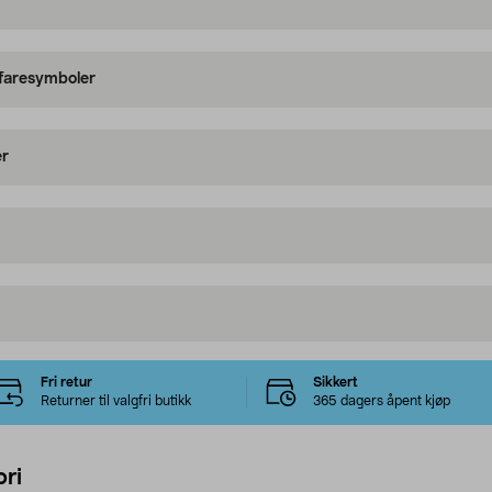
 faresymboler
er
Fri retur
Sikkert
Returner til valgfri butikk
365 dagers åpent kjøp
ri