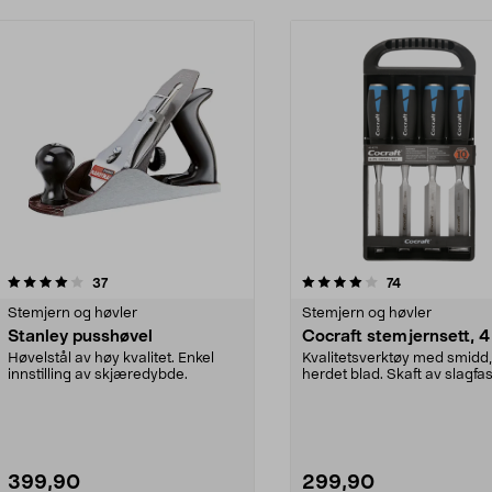
4.0 av 5 stjerner
anmeldelser
4.5 av 5 stjerner
anmeldelser
37
74
Stemjern og høvler
Stemjern og høvler
Stanley pusshøvel
Cocraft stemjernsett, 4
Høvelstål av høy kvalitet. Enkel
Kvalitetsverktøy med smidd,
innstilling av skjæredybde.
herdet blad. Skaft av slagfas
slagskive av st...
399,90
299,90