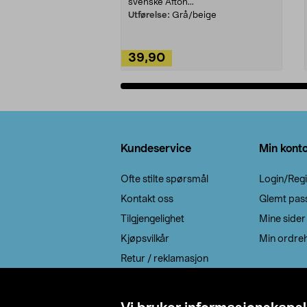
svenske Afton...
Utførelse:
Grå/beige
39,90
Legg i handlekurv
Bunntekst
Kundeservice
Min kont
Ofte stilte spørsmål
Login/Regi
Kontakt oss
Glemt pas
Tilgjengelighet
Mine sider
Kjøpsvilkår
Min ordreh
Retur / reklamasjon
EE-avfall
Cookie policy