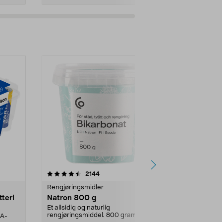
er
4.0av 5 stjerner
anmeldelser
4.5
2144
4
Rengjøringsmidler
Levende lys
tteri
Natron 800 g
Telys steari
prosent ste
Et allsidig og naturlig
rengjøringsmiddel. 800 gram
AA-
100 % stearin