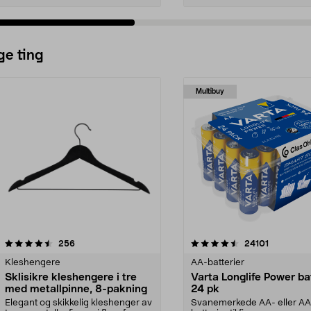
ge ting
Multibuy
4.5av 5 stjerner
anmeldelser
4.5av 5 stjerner
anmeldels
256
24101
Kleshengere
AA-batterier
Sklisikre kleshengere i tre
Varta Longlife Power ba
med metallpinne, 8-pakning
24 pk
Elegant og skikkelig kleshenger av
Svanemerkede AA- eller A