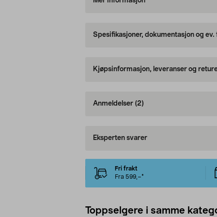
Mer informasjon
Spesifikasjoner, dokumentasjon og ev.
Kjøpsinformasjon, leveranser og retur
Anmeldelser
(2)
Eksperten svarer
Fri frakt
Fra 599,–*
Toppselgere i samme katego