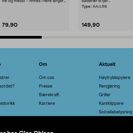
tre og metall – finnes i flere farger.
batterier til fjer...
Kleshe...
Type:
AA/LR6
79,90
149,90
Legg i handlekurv
Legg i handlekurv
o
Om
Aktuelt
strer
Om oss
Høytrykkspylere
sordet?
Presse
Rengjøring
Bærekraft
Griller
istorikk
Karriere
Kantklippere
Solcellebelysning