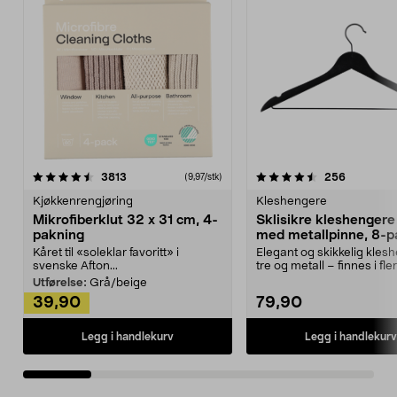
4.5av 5 stjerner
anmeldelser
4.5av 5 stjerner
anmeldels
3813
256
(9,97/stk)
Kjøkkenrengjøring
Kleshengere
Mikrofiberklut 32 x 31 cm, 4-
Sklisikre kleshengere 
pakning
med metallpinne, 8-p
Kåret til «soleklar favoritt» i
Elegant og skikkelig kles
svenske Afton...
tre og metall – finnes i fle
Kleshe...
Utførelse:
Grå/beige
39,90
79,90
Legg i handlekurv
Legg i handlekurv