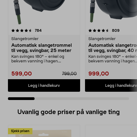
4.5 av 5 stjerner
anmeldelser
4.5 av 5 stjerner
anmeldel
784
809
Slangetromler
Slangetromler
Automatisk slangetrommel
Automatisk slangetr
til vegg, svingbar, 25 meter
til vegg, svingbar, 40
Kan svinges 180° – enkel og
Kan svinges 180° – enkel
bekvem vanning i hagen.
bekvem vanning i hagen.
Slangetrommel med slange på ...
Slangetrommel med slange
599,00
999,00
799,00
Legg i handlekurv
Legg i handlekurv
Uvanlig gode priser på vanlige ting
Sjekk prisen