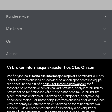
Bunntekst
Kundeservice
Min konto
Om
Aktuelt
Våre selskaper
Vi bruker informasjonskapsler hos Clas Ohlson
Ved å trykke på
«Godta alle informasjonskapsler»
samtykker du i at vi
Finn din butikk
lagrer informasjonskapsler (cookies) og annen sporingsteknologi på
din enhet i henhold til vår
policy for informasjonskapsler
for å
forbedre brukeropplevelsen din på vårt nettsted, analysere bruken av
SE
NO
FI
nettstedet og for å tilpasse våre markedsføringstiltak. Vi bruker fire
typer informasjonskapsler: nødvendige, funksjonelle, analytiske og
annonserelaterte. For nødvendige informasjonskapsler er det ikke noe
krav om samtykke, ettersom de er nødvendige for at nettstedet skal
fungere. Hvis du istedenfor ønsker å skreddersy dine valg, kan du