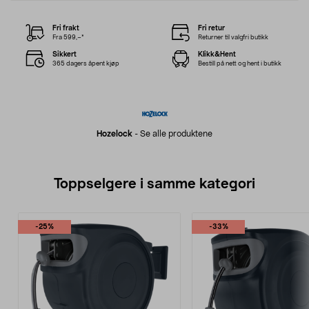
Fri frakt
Fri retur
Fra 599,–*
Returner til valgfri butikk
Sikkert
Klikk&Hent
365 dagers åpent kjøp
Bestill på nett og hent i butikk
Hozelock
-
Se alle produktene
Toppselgere i samme kategori
-25%
-33%