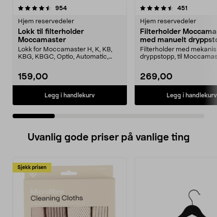
4.5 av 5 stjerner
anmeldelser
3.5 av 5 stjerner
anmeldels
954
451
Hjem reservedeler
Hjem reservedeler
Lokk til filterholder
Filterholder Moccama
Moccamaster
med manuelt dryppst
Lokk for Moccamaster H, K, KB,
Filterholder med mekanis
KBG, KBGC, Optio, Automatic,
dryppstopp, til Moccamas
Automatic S, Manual ...
kaffetrakter. Passer model
159,00
269,00
Legg i handlekurv
Legg i handlekurv
Uvanlig gode priser på vanlige ting
Sjekk prisen