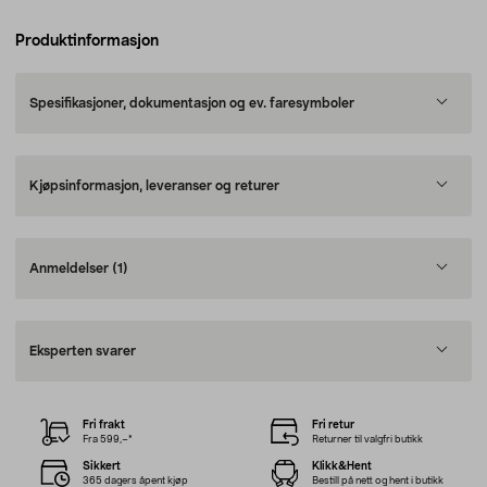
Produktinformasjon
Spesifikasjoner, dokumentasjon og ev. faresymboler
Kjøpsinformasjon, leveranser og returer
Anmeldelser
(1)
Eksperten svarer
Fri frakt
Fri retur
Fra 599,–*
Returner til valgfri butikk
Sikkert
Klikk&Hent
365 dagers åpent kjøp
Bestill på nett og hent i butikk