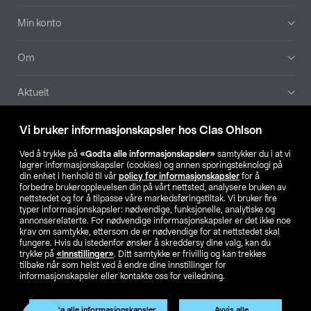
Min konto
Om
Aktuelt
Våre selskaper
Vi bruker informasjonskapsler hos Clas Ohlson
Ved å trykke på
«Godta alle informasjonskapsler»
samtykker du i at vi
Finn din butikk
lagrer informasjonskapsler (cookies) og annen sporingsteknologi på
din enhet i henhold til vår
policy for informasjonskapsler
for å
forbedre brukeropplevelsen din på vårt nettsted, analysere bruken av
SE
NO
FI
nettstedet og for å tilpasse våre markedsføringstiltak. Vi bruker fire
typer informasjonskapsler: nødvendige, funksjonelle, analytiske og
annonserelaterte. For nødvendige informasjonskapsler er det ikke noe
krav om samtykke, ettersom de er nødvendige for at nettstedet skal
fungere. Hvis du istedenfor ønsker å skreddersy dine valg, kan du
trykke på
«Innstillinger»
. Ditt samtykke er frivillig og kan trekkes
tilbake når som helst ved å endre dine innstillinger for
informasjonskapsler eller kontakte oss for veiledning.
Privacy statement
Medlemsvilkår
Kjøpsvilkår
For bedrifter
Endre til priser ekskl. moms
Produktet har utgått
Godta alle informasjonskapsler
Avvis alle