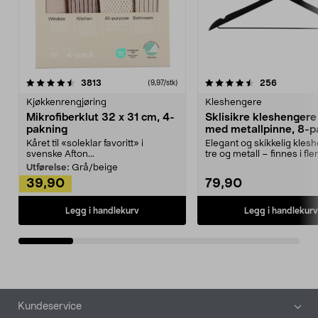
4.5av 5 stjerner
anmeldelser
4.5av 5 stjerner
anmeldels
3813
256
(9,97/stk)
Kjøkkenrengjøring
Kleshengere
Mikrofiberklut 32 x 31 cm, 4-
Sklisikre kleshengere 
pakning
med metallpinne, 8-p
Kåret til «soleklar favoritt» i
Elegant og skikkelig kles
svenske Afton...
tre og metall – finnes i fle
Kleshe...
Utførelse:
Grå/beige
39,90
79,90
Legg i handlekurv
Legg i handlekurv
Bunntekst
Kundeservice