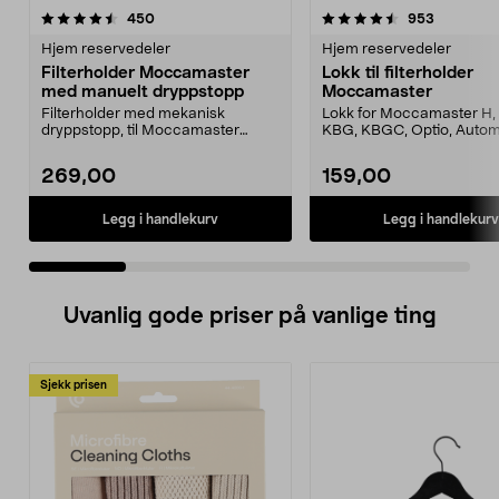
4.5 av 5 stjerner
anmeldelser
4.5 av 5 stjerner
anmeldels
450
953
Hjem reservedeler
Hjem reservedeler
Filterholder Moccamaster
Lokk til filterholder
med manuelt dryppstopp
Moccamaster
Filterholder med mekanisk
Lokk for Moccamaster H, 
dryppstopp, til Moccamaster
KBG, KBGC, Optio, Autom
kaffetrakter. Passer model...
Automatic S, Manual ...
269,00
159,00
Legg i handlekurv
Legg i handlekurv
Uvanlig gode priser på vanlige ting
Sjekk prisen