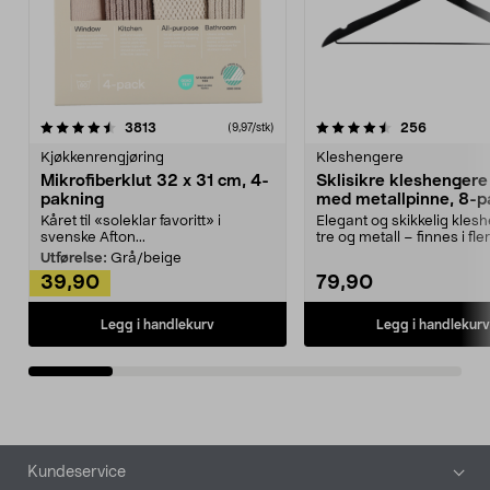
4.5av 5 stjerner
anmeldelser
4.5av 5 stjerner
anmeldels
3813
256
(9,97/stk)
Kjøkkenrengjøring
Kleshengere
Mikrofiberklut 32 x 31 cm, 4-
Sklisikre kleshengere 
pakning
med metallpinne, 8-p
Kåret til «soleklar favoritt» i
Elegant og skikkelig kles
svenske Afton...
tre og metall – finnes i fle
Kleshe...
Utførelse:
Grå/beige
39,90
79,90
Legg i handlekurv
Legg i handlekurv
Bunntekst
Kundeservice