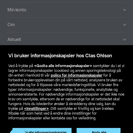
Min konto
Om
Aktuelt
Våre selskaper
Vi bruker informasjonskapsler hos Clas Ohlson
Ved å trykke på
«Godta alle informasjonskapsler»
samtykker du i at vi
Finn din butikk
lagrer informasjonskapsler (cookies) og annen sporingsteknologi på
din enhet i henhold til vår
policy for informasjonskapsler
for å
forbedre brukeropplevelsen din på vårt nettsted, analysere bruken av
SE
NO
FI
nettstedet og for å tilpasse våre markedsføringstiltak. Vi bruker fire
typer informasjonskapsler: nødvendige, funksjonelle, analytiske og
annonserelaterte. For nødvendige informasjonskapsler er det ikke noe
krav om samtykke, ettersom de er nødvendige for at nettstedet skal
fungere. Hvis du istedenfor ønsker å skreddersy dine valg, kan du
trykke på
«Innstillinger»
. Ditt samtykke er frivillig og kan trekkes
tilbake når som helst ved å endre dine innstillinger for
informasjonskapsler eller kontakte oss for veiledning.
Privacy statement
Medlemsvilkår
Kjøpsvilkår
For bedrifter
Endre til priser ekskl. moms
Produktet har utgått
Godta alle informasjonskapsler
Avvis alle