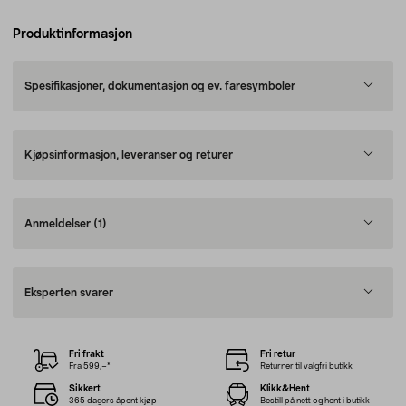
Produktinformasjon
Spesifikasjoner, dokumentasjon og ev. faresymboler
Kjøpsinformasjon, leveranser og returer
Anmeldelser
(1)
Eksperten svarer
Fri frakt
Fri retur
Fra 599,–*
Returner til valgfri butikk
Sikkert
Klikk&Hent
365 dagers åpent kjøp
Bestill på nett og hent i butikk