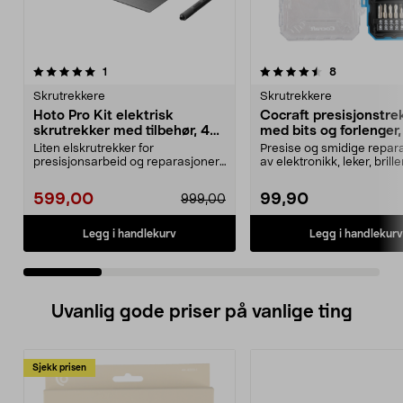
4.5 av 5 stjerner
anmeldelser
5.0 av 5 stjerner
anmeldelser
1
8
Skrutrekkere
Skrutrekkere
Hoto Pro Kit elektrisk
Cocraft presisjonstre
skrutrekker med tilbehør, 48
med bits og forlenger,
deler
deler
Liten elskrutrekker for
Presise og smidige repar
presisjonsarbeid og reparasjoner.
av elektronikk, leker, brill
Hoto Pro Kit – elektri...
mer. Cocraft ...
599,00
99,90
999,00
Legg i handlekurv
Legg i handlekurv
Uvanlig gode priser på vanlige ting
Sjekk prisen