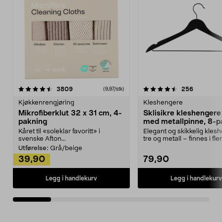
4.5av 5 stjerner
anmeldelser
4.5av 5 stjerner
anmeldels
3809
256
(9,97/stk)
Kjøkkenrengjøring
Kleshengere
Mikrofiberklut 32 x 31 cm, 4-
Sklisikre kleshengere 
pakning
med metallpinne, 8-p
Kåret til «soleklar favoritt» i
Elegant og skikkelig kles
svenske Afton...
tre og metall – finnes i fle
Kleshe...
Utførelse:
Grå/beige
39,90
79,90
Legg i handlekurv
Legg i handlekurv