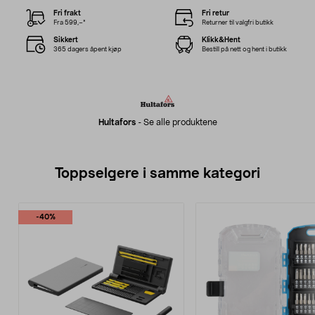
Fri frakt
Fri retur
Fra 599,–*
Returner til valgfri butikk
Sikkert
Klikk&Hent
365 dagers åpent kjøp
Bestill på nett og hent i butikk
Hultafors
-
Se alle produktene
Toppselgere i samme kategori
-40%