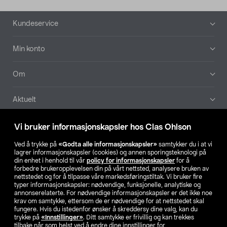
Bunntekst
Kundeservice
Min konto
Om
Aktuelt
Våre selskaper
Vi bruker informasjonskapsler hos Clas Ohlson
Ved å trykke på
«Godta alle informasjonskapsler»
samtykker du i at vi
Finn din butikk
lagrer informasjonskapsler (cookies) og annen sporingsteknologi på
din enhet i henhold til vår
policy for informasjonskapsler
for å
forbedre brukeropplevelsen din på vårt nettsted, analysere bruken av
SE
NO
FI
nettstedet og for å tilpasse våre markedsføringstiltak. Vi bruker fire
typer informasjonskapsler: nødvendige, funksjonelle, analytiske og
annonserelaterte. For nødvendige informasjonskapsler er det ikke noe
krav om samtykke, ettersom de er nødvendige for at nettstedet skal
fungere. Hvis du istedenfor ønsker å skreddersy dine valg, kan du
trykke på
«Innstillinger»
. Ditt samtykke er frivillig og kan trekkes
tilbake når som helst ved å endre dine innstillinger for