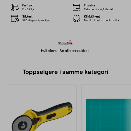
Fri frakt
Fri retur
Fra 599,–*
Returner til valgfri butikk
Sikkert
Klikk&Hent
365 dagers åpent kjøp
Bestill på nett og hent i butikk
Hultafors
-
Se alle produktene
Toppselgere i samme kategori