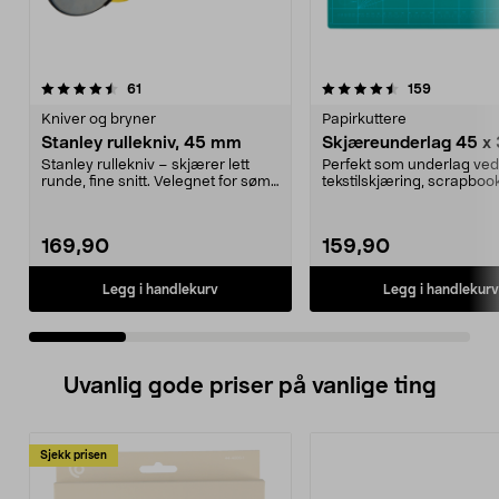
4.5 av 5 stjerner
anmeldelser
4.5 av 5 stjerner
anmeldels
61
159
Kniver og bryner
Papirkuttere
Stanley rullekniv, 45 mm
Skjæreunderlag 45 x
Stanley rullekniv – skjærer lett
Perfekt som underlag ved
runde, fine snitt. Velegnet for søm
tekstilskjæring, scrapbook
og kunsthån...
Verktöy for ...
169,90
159,90
Legg i handlekurv
Legg i handlekurv
Uvanlig gode priser på vanlige ting
Sjekk prisen