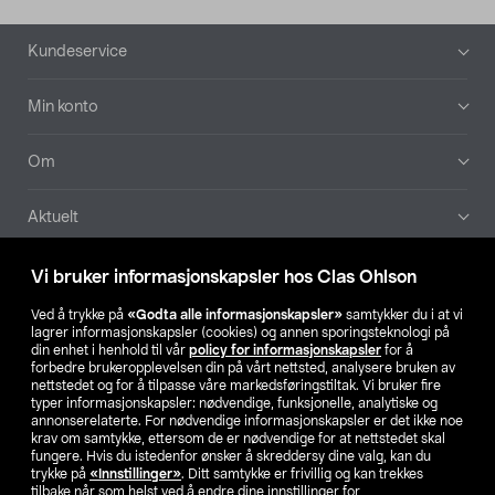
Bunntekst
Kundeservice
Min konto
Om
Aktuelt
Våre selskaper
Vi bruker informasjonskapsler hos Clas Ohlson
Ved å trykke på
«Godta alle informasjonskapsler»
samtykker du i at vi
Finn din butikk
lagrer informasjonskapsler (cookies) og annen sporingsteknologi på
din enhet i henhold til vår
policy for informasjonskapsler
for å
forbedre brukeropplevelsen din på vårt nettsted, analysere bruken av
SE
NO
FI
nettstedet og for å tilpasse våre markedsføringstiltak. Vi bruker fire
typer informasjonskapsler: nødvendige, funksjonelle, analytiske og
annonserelaterte. For nødvendige informasjonskapsler er det ikke noe
krav om samtykke, ettersom de er nødvendige for at nettstedet skal
fungere. Hvis du istedenfor ønsker å skreddersy dine valg, kan du
trykke på
«Innstillinger»
. Ditt samtykke er frivillig og kan trekkes
tilbake når som helst ved å endre dine innstillinger for