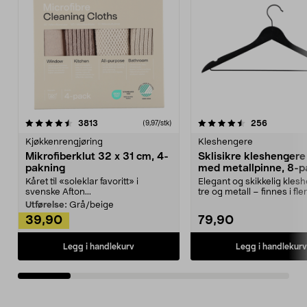
4.5av 5 stjerner
anmeldelser
4.5av 5 stjerner
anmeldels
3813
256
(9,97/stk)
Kjøkkenrengjøring
Kleshengere
Mikrofiberklut 32 x 31 cm, 4-
Sklisikre kleshengere 
pakning
med metallpinne, 8-p
Kåret til «soleklar favoritt» i
Elegant og skikkelig kles
svenske Afton...
tre og metall – finnes i fle
Kleshe...
Utførelse:
Grå/beige
39,90
79,90
Legg i handlekurv
Legg i handlekurv