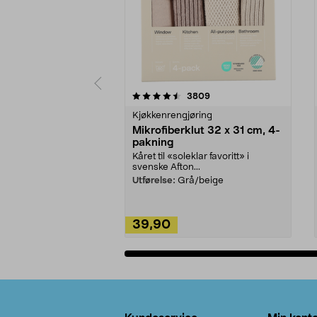
5av 5 stjerner
4.5av 5 stjerner
anmeldelser
3809
Kjøkkenrengjøring
Mikrofiberklut 32 x 31 cm, 4-
pakning
Kåret til «soleklar favoritt» i
svenske Afton...
Utførelse:
Grå/beige
39,90
Legg i handlekurv
Bunntekst