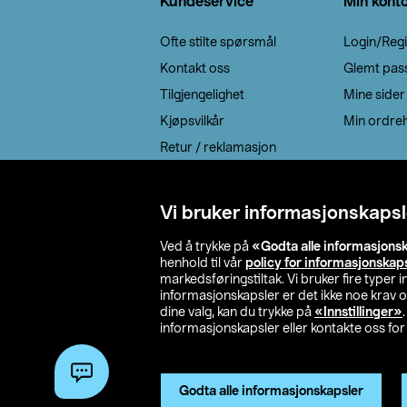
Kundeservice
Min kont
Ofte stilte spørsmål
Login/Regi
Kontakt oss
Glemt pas
Tilgjengelighet
Mine sider
Kjøpsvilkår
Min ordreh
Retur / reklamasjon
EE-avfall
Cookie policy
Vi bruker informasjonskapsl
Leveringsalternativ
Ved å trykke på
«Godta alle informasjons
henhold til vår
policy for informasjonskap
markedsføringstiltak. Vi bruker fire typer
informasjonskapsler er det ikke noe krav 
dine valg, kan du trykke på
«Innstillinger»
informasjonskapsler eller kontakte oss for 
© 2026 Clas Oh
Godta alle informasjonskapsler