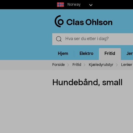
Select
Norway
market
Hjem
Elektro
Fritid
Je
Forside
Fritid
Kjæledyrutstyr
Lenker
Hundebånd, small