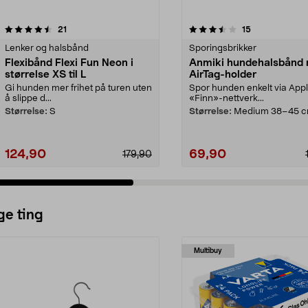
3.5 av 5 stjerner
anmeldelser
4.5 av 5 stjerner
anmeldelser
21
15
Lenker og halsbånd
Sporingsbrikker
Flexibånd Flexi Fun Neon i
Anmiki hundehalsbånd
størrelse XS til L
AirTag-holder
Gi hunden mer frihet på turen uten
Spor hunden enkelt via App
å slippe d...
«Finn»-nettverk...
Størrelse:
S
Størrelse:
Medium 38–45 
124,90
69,90
179,90
ge ting
Multibuy