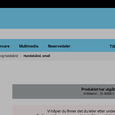
rnvare
Multimedia
Reservedeler
Til
 og halsbånd
Hundebånd, small
Produktet har utgåt
Artikkelnr.:
31-9268-1
Vi håper du finner det du leter etter und