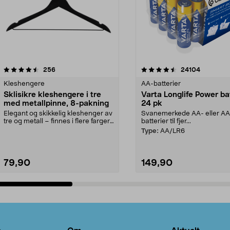
4.5av 5 stjerner
anmeldelser
4.5av 5 stjerner
anmeldels
256
24104
Kleshengere
AA-batterier
Sklisikre kleshengere i tre
Varta Longlife Power ba
med metallpinne, 8-pakning
24 pk
Elegant og skikkelig kleshenger av
Svanemerkede AA- eller A
tre og metall – finnes i flere farger.
batterier til fjer...
Kleshe...
Type:
AA/LR6
79,90
149,90
Legg i handlekurv
Legg i handlekurv