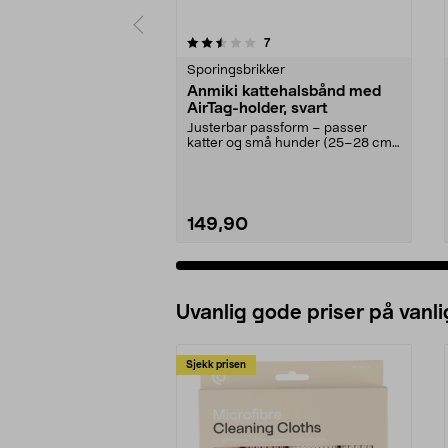
5 av 5 stjerner
4.5 av 5 stjerner
anmeldelser
7
Sporingsbrikker
Anmiki kattehalsbånd med
AirTag-holder, svart
Justerbar passform – passer
katter og små hunder (25–28 cm).
Spor katten din enk...
149,90
Uvanlig gode priser på vanli
Sjekk prisen