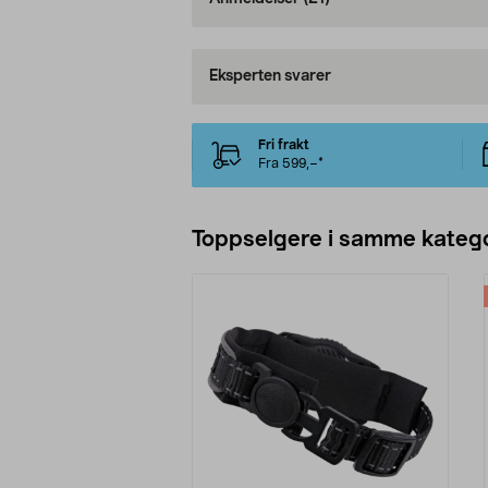
Eksperten svarer
Fri frakt
Fra 599,–*
Toppselgere i samme katego