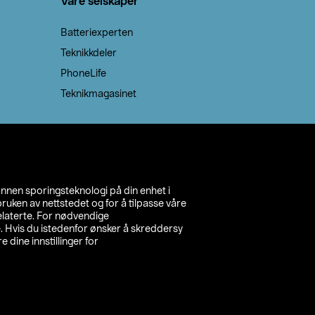
Våre selskaper
Batteriexperten
Teknikkdeler
PhoneLife
Teknikmagasinet
annen sporingsteknologi på din enhet i
ruken av nettstedet og for å tilpasse våre
relaterte. For nødvendige
. Hvis du istedenfor ønsker å skreddersy
e dine innstillinger for
inn din butikk