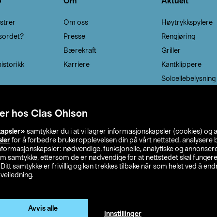
o
Om
Aktuelt
strer
Om oss
Høytrykkspylere
sordet?
Presse
Rengjøring
Bærekraft
Griller
istorikk
Karriere
Kantklippere
Solcellebelysning
er hos Clas Ohlson
kapsler»
samtykker du i at vi lagrer informasjonskapsler (cookies) og 
sler
for å forbedre brukeropplevelsen din på vårt nettsted, analysere b
 informasjonskapsler: nødvendige, funksjonelle, analytiske og annonse
om samtykke, ettersom de er nødvendige for at nettstedet skal fungere
. Ditt samtykke er frivillig og kan trekkes tilbake når som helst ved å endr
veiledning.
lson
Privacy statement
Medlemsvilkår
Kjøpsvilkår
F
Endre til priser ekskl. moms
Avvis alle
Innstillinger