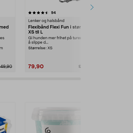
3.5 av 5 stjerner
anmeldelser
4.0
94
1
Lenker og halsbånd
Sporingsbrikk
 med
Flexibånd Flexi Fun i størrelse
Anmiki hun
XS til L
AirTag-hold
les
Gi hunden mer frihet på turen uten
Spor hunden e
å slippe d...
«Finn»-nettver
cm
Størrelse:
XS
Størrelse:
Sm
79,90
69,90
149,90
139,90