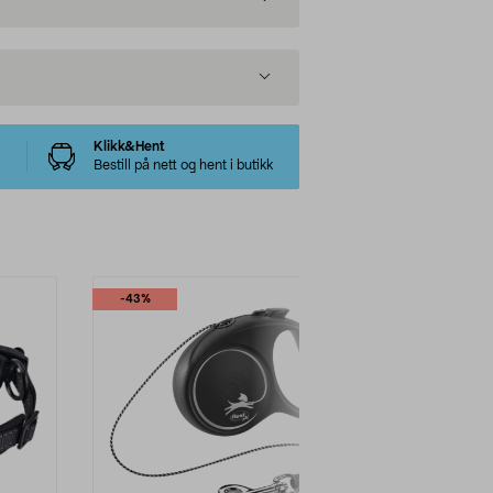
Klikk&Hent
Bestill på nett og hent i butikk
-43%
-53%