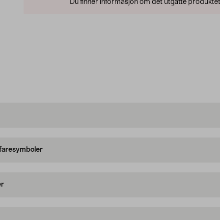
Du finner informasjon om det utgåtte produktet
 faresymboler
er