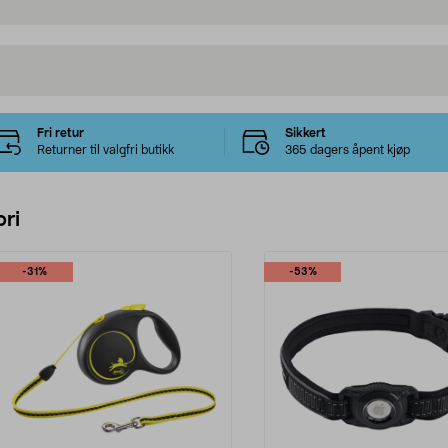
Fri retur
Sikkert
Returner til valgfri butikk
365 dagers åpent kjøp
ri
-31%
-53%