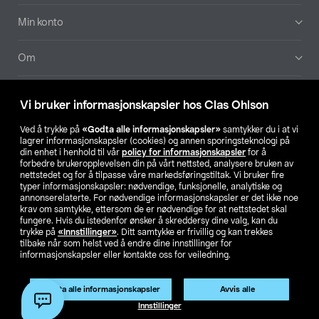
Min konto
Om
Aktuelt
Vi bruker informasjonskapsler hos Clas Ohlson
Våre selskaper
Ved å trykke på
«Godta alle informasjonskapsler»
samtykker du i at vi
lagrer informasjonskapsler (cookies) og annen sporingsteknologi på
din enhet i henhold til vår
policy for informasjonskapsler
for å
Finn din butikk
forbedre brukeropplevelsen din på vårt nettsted, analysere bruken av
nettstedet og for å tilpasse våre markedsføringstiltak. Vi bruker fire
typer informasjonskapsler: nødvendige, funksjonelle, analytiske og
annonserelaterte. For nødvendige informasjonskapsler er det ikke noe
SE
NO
FI
krav om samtykke, ettersom de er nødvendige for at nettstedet skal
fungere. Hvis du istedenfor ønsker å skreddersy dine valg, kan du
trykke på
«Innstillinger»
. Ditt samtykke er frivillig og kan trekkes
tilbake når som helst ved å endre dine innstillinger for
informasjonskapsler eller kontakte oss for veiledning.
Godta alle informasjonskapsler
Avvis alle
Privacy statement
Medlemsvilkår
Kjøpsvilkår
For bedrifter
Innstillinger
Endre til priser ekskl. moms