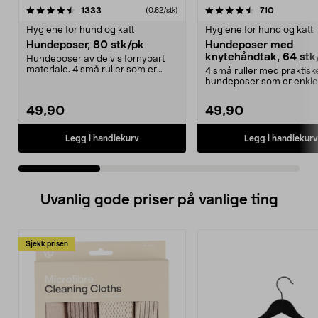
4.5 av 5 stjerner
anmeldelser
4.5 av 5 stjerner
anmeldels
1333
710
(0,62/stk)
Hygiene for hund og katt
Hygiene for hund og katt
Hundeposer, 80 stk/pk
Hundeposer med
knytehåndtak, 64 stk
Hundeposer av delvis fornybart
materiale. 4 små ruller som er
4 små ruller med praktisk
enkle å ta med seg...
hundeposer som er enkle
Svarte hundeposer med..
49,90
49,90
Legg i handlekurv
Legg i handlekurv
Uvanlig gode priser på vanlige ting
Sjekk prisen