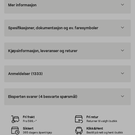
Mer informasjon
Spesifikasjoner, dokumentasjon og ev. faresymboler
Kjøpsinformasjon, leveranser og returer
Anmeldelser
(1333)
Eksperten svarer
(4 besvarte spørsmål)
Fri frakt
Fri retur
Fra 599,–*
Returner til valgfri butikk
Sikkert
Klikk&Hent
365 dagers åpent kjøp
Bestill på nett og hent i butikk