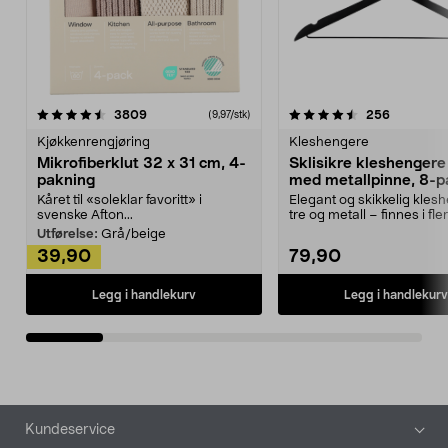
4.5av 5 stjerner
anmeldelser
4.5av 5 stjerner
anmeldels
3809
256
(9,97/stk)
Kjøkkenrengjøring
Kleshengere
Mikrofiberklut 32 x 31 cm, 4-
Sklisikre kleshengere 
pakning
med metallpinne, 8-p
Kåret til «soleklar favoritt» i
Elegant og skikkelig kles
svenske Afton...
tre og metall – finnes i fle
Kleshe...
Utførelse:
Grå/beige
39,90
79,90
Legg i handlekurv
Legg i handlekurv
Bunntekst
Kundeservice