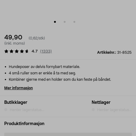
49,90
(0,62/stk)
(inkl. moms)
4.7
(
1333
)
Artikkelnr.:
31-8525
Hundeposer av delvis fornybart materiale.
4 små ruller som er enkle å ta med seg.
Kombiner gjerne med en holder som du kan feste på båndet.
Mer informasjon
Butikklager
Nettlager
Henter lagerstatus...
Henter lagerstatus...
Produktinformasjon