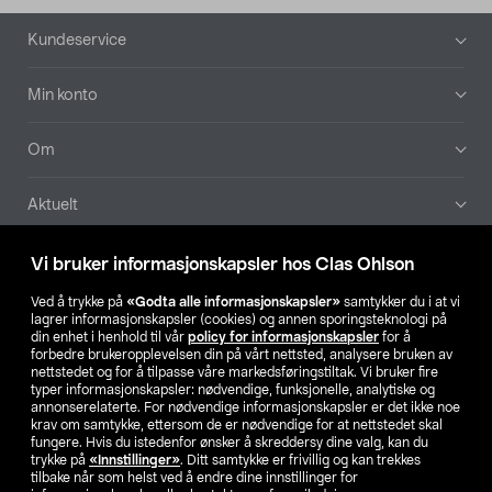
Bunntekst
Kundeservice
Min konto
Om
Aktuelt
Våre selskaper
Vi bruker informasjonskapsler hos Clas Ohlson
Ved å trykke på
«Godta alle informasjonskapsler»
samtykker du i at vi
Finn din butikk
lagrer informasjonskapsler (cookies) og annen sporingsteknologi på
din enhet i henhold til vår
policy for informasjonskapsler
for å
forbedre brukeropplevelsen din på vårt nettsted, analysere bruken av
SE
NO
FI
nettstedet og for å tilpasse våre markedsføringstiltak. Vi bruker fire
typer informasjonskapsler: nødvendige, funksjonelle, analytiske og
annonserelaterte. For nødvendige informasjonskapsler er det ikke noe
krav om samtykke, ettersom de er nødvendige for at nettstedet skal
fungere. Hvis du istedenfor ønsker å skreddersy dine valg, kan du
trykke på
«Innstillinger»
. Ditt samtykke er frivillig og kan trekkes
tilbake når som helst ved å endre dine innstillinger for