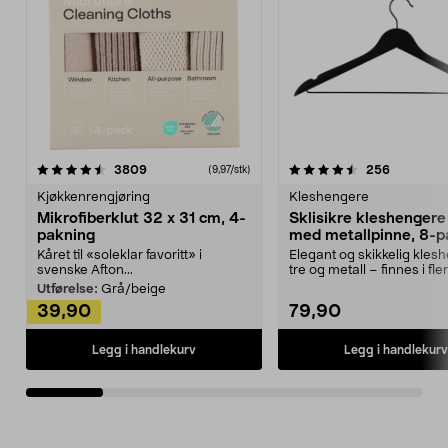
4.5av 5 stjerner
anmeldelser
4.5av 5 stjerner
anmeldels
3809
256
(9,97/stk)
Kjøkkenrengjøring
Kleshengere
Mikrofiberklut 32 x 31 cm, 4-
Sklisikre kleshengere 
pakning
med metallpinne, 8-p
Kåret til «soleklar favoritt» i
Elegant og skikkelig kles
svenske Afton...
tre og metall – finnes i fle
Kleshe...
Utførelse:
Grå/beige
39,90
79,90
Legg i handlekurv
Legg i handlekurv