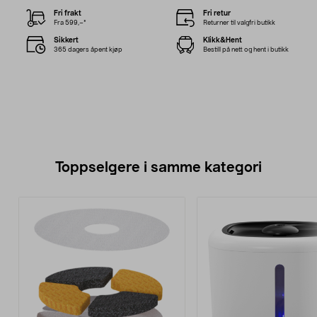
Fri frakt
Fri retur
Fra 599,–*
Returner til valgfri butikk
Sikkert
Klikk&Hent
365 dagers åpent kjøp
Bestill på nett og hent i butikk
Toppselgere i samme kategori