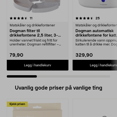
4.5 av 5 stjerner
anmeldelser
4.5 av 5 stjerner
anmeldelse
11
25
Matskåler og drikkefontener
Matskåler og drikkefonte
Dogman filter til
Dogman automatisk
drikkefontene 2,5 liter, 3-
drikkefontene for katt
pakning
liter
Holder vannet friskt og fritt for
Sirkulerende vann oppmu
urenheter. Dogman refillfilter –
katten til å drikke mer. 
bytt filter r...
automatisk drikkefo...
79,90
329,90
Legg i handlekurv
Legg i handlekurv
Uvanlig gode priser på vanlige ting
Sjekk prisen