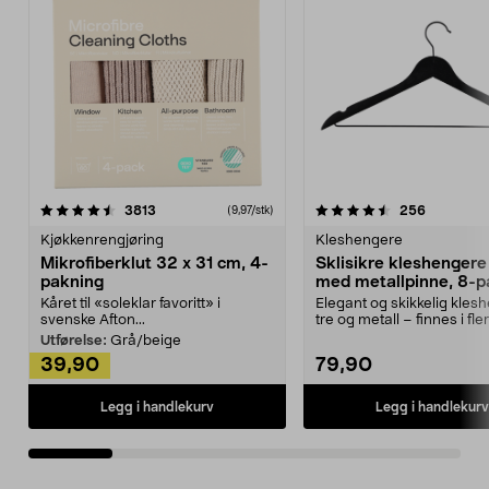
4.5av 5 stjerner
anmeldelser
4.5av 5 stjerner
anmeldels
3813
256
(9,97/stk)
Kjøkkenrengjøring
Kleshengere
Mikrofiberklut 32 x 31 cm, 4-
Sklisikre kleshengere 
pakning
med metallpinne, 8-p
Kåret til «soleklar favoritt» i
Elegant og skikkelig kles
svenske Afton...
tre og metall – finnes i fle
Kleshe...
Utførelse:
Grå/beige
39,90
79,90
Legg i handlekurv
Legg i handlekurv