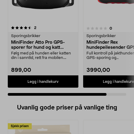
anmeldelser
2
anmeldelser
0
0.0 av 5 stjerner
Sporingsbrikker
Sporingsbrikker
MiniFinder Atto Pro GPS-
MiniFinder Rex
sporer for hund og katt
hundepeilesender GP
GSEMAP4G
tracker jakt, GSEMFR
Følg med på hunden eller katten
Full kontroll på jakthund
din i sanntid, rett fra mobilen.
GPS-sporing og
MiniFinder Atto...
sanntidsoppdatering. Min
R...
899,00
3990,00
Legg i handlekurv
Legg i handlekurv
Uvanlig gode priser på vanlige ting
Sjekk prisen