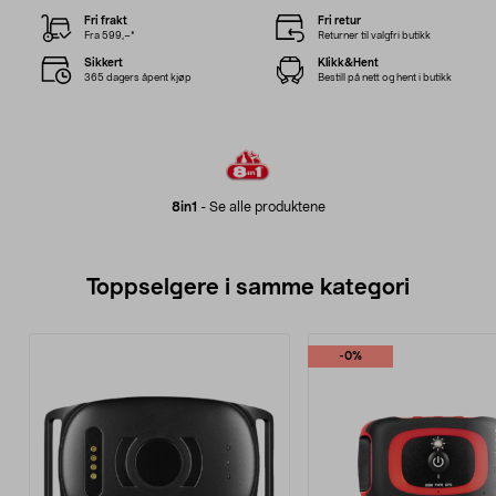
Fri frakt
Fri retur
Fra 599,–*
Returner til valgfri butikk
Sikkert
Klikk&Hent
365 dagers åpent kjøp
Bestill på nett og hent i butikk
8in1
-
Se alle produktene
Toppselgere i samme kategori
-0%