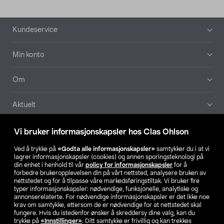
Bunntekst
Kundeservice
Min konto
Om
Aktuelt
Våre selskaper
Vi bruker informasjonskapsler hos Clas Ohlson
Ved å trykke på
«Godta alle informasjonskapsler»
samtykker du i at vi
Finn din butikk
lagrer informasjonskapsler (cookies) og annen sporingsteknologi på
din enhet i henhold til vår
policy for informasjonskapsler
for å
forbedre brukeropplevelsen din på vårt nettsted, analysere bruken av
SE
NO
FI
nettstedet og for å tilpasse våre markedsføringstiltak. Vi bruker fire
typer informasjonskapsler: nødvendige, funksjonelle, analytiske og
annonserelaterte. For nødvendige informasjonskapsler er det ikke noe
krav om samtykke, ettersom de er nødvendige for at nettstedet skal
fungere. Hvis du istedenfor ønsker å skreddersy dine valg, kan du
trykke på
«Innstillinger»
. Ditt samtykke er frivillig og kan trekkes