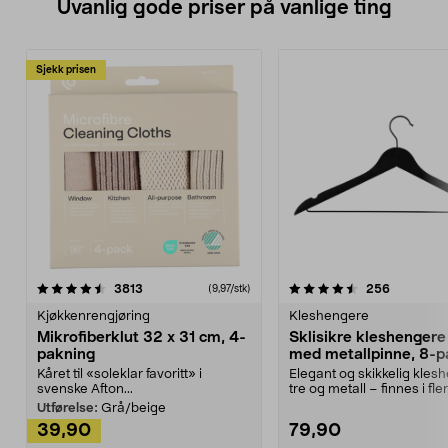
Uvanlig gode priser på vanlige ting
Sjekk prisen
4.5av 5 stjerner
anmeldelser
4.5av 5 stjerner
anmeldels
3813
256
(9,97/stk)
Kjøkkenrengjøring
Kleshengere
Mikrofiberklut 32 x 31 cm, 4-
Sklisikre kleshengere 
pakning
med metallpinne, 8-p
Kåret til «soleklar favoritt» i
Elegant og skikkelig kles
svenske Afton...
tre og metall – finnes i fle
Kleshe...
Utførelse:
Grå/beige
39,90
79,90