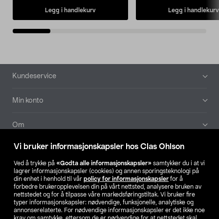
Legg i handlekurv
Legg i handlekurv
Bunntekst
Kundeservice
Min konto
Om
Vi bruker informasjonskapsler hos Clas Ohlson
Aktuelt
Ved å trykke på
«Godta alle informasjonskapsler»
samtykker du i at vi
lagrer informasjonskapsler (cookies) og annen sporingsteknologi på
Våre selskaper
din enhet i henhold til vår
policy for informasjonskapsler
for å
forbedre brukeropplevelsen din på vårt nettsted, analysere bruken av
nettstedet og for å tilpasse våre markedsføringstiltak. Vi bruker fire
Finn din butikk
typer informasjonskapsler: nødvendige, funksjonelle, analytiske og
annonserelaterte. For nødvendige informasjonskapsler er det ikke noe
krav om samtykke, ettersom de er nødvendige for at nettstedet skal