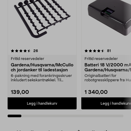
4.5av 5 stjerner
anmeldelser
4.5av 5 stjerner
anmeldelse
26
81
Fritid reservedeler
Fritid reservedeler
Gardena/Husqvarna/McCullo
Batteri 18 V/2000 m
ch jordanker til ladestasjon
Gardena/Husqvarna/
ch/Flymo
6-pakning med forankringsskruer
Originalbatteri for
inkludert sekskantnøkkel. Til
robotgressklippere fra H
forankring av robo...
Gardena, Flymo og McCull
139,00
1 340,00
Legg i handlekurv
Legg i handlekurv