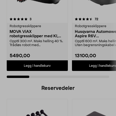
4.5 av 5 stjerner
anmeldelser
4.5 av 5 stjerner
anmeldelse
3
72
Robotgressklippere
Robotgressklippere
MOVA ViAX
Husqvarna Automowe
robotgressklipper med KI,
Aspire R6V
uten ledning, 300 m2
robotgressklipper, 6
Opptil 300 m². Maks helling 40 %.
Opptil 600 m². Maks helli
Trådløs robot med
Uten begrensningskabel 
kameranavigasjon. MOVA ViAX ...
appstyrt med KI-kame...
5490,00
13100,00
Legg i handlekurv
Legg i handlekurv
Reservedeler