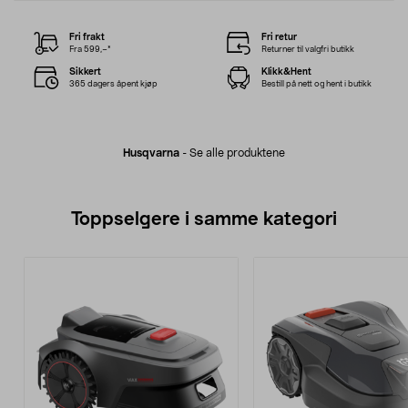
Fri frakt
Fri retur
Fra 599,–*
Returner til valgfri butikk
Sikkert
Klikk&Hent
365 dagers åpent kjøp
Bestill på nett og hent i butikk
Husqvarna
-
Se alle produktene
Toppselgere i samme kategori