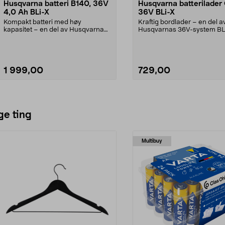
Husqvarna batteri B140, 36V
Husqvarna batterilader
4,0 Ah BLi-X
36V BLi-X
Kompakt batteri med høy
Kraftig bordlader – en del a
kapasitet – en del av Husqvarnas
Husqvarnas 36V-system BLi
36V-system BLi-X. Husqv...
Husqvarna C80 – kompa...
1 999,00
729,00
Legg i handlekurv
Legg i handlekurv
ge ting
Multibuy