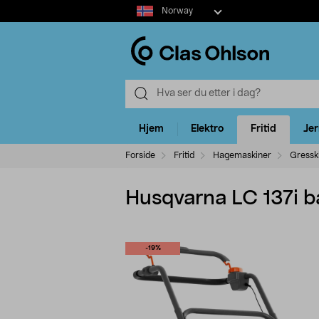
Select
Norway
market
Hjem
Elektro
Fritid
Je
Forside
Fritid
Hagemaskiner
Gressk
Husqvarna LC 137i bat
-19%