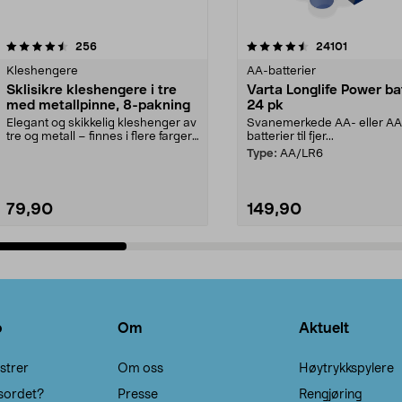
4.5av 5 stjerner
anmeldelser
4.5av 5 stjerner
anmeldels
256
24101
Kleshengere
AA-batterier
Sklisikre kleshengere i tre
Varta Longlife Power ba
med metallpinne, 8-pakning
24 pk
Elegant og skikkelig kleshenger av
Svanemerkede AA- eller A
tre og metall – finnes i flere farger.
batterier til fjer...
Kleshe...
Type:
AA/LR6
79,90
149,90
Legg i handlekurv
Legg i handlekurv
o
Om
Aktuelt
strer
Om oss
Høytrykkspylere
sordet?
Presse
Rengjøring