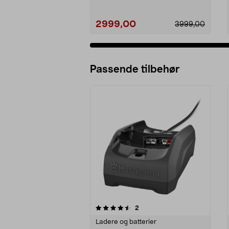
2999,00
3999,00
Passende tilbehør
5av 5 stjerner
4.5av 5 stjerner
anmeldelser
2
Ladere og batterier