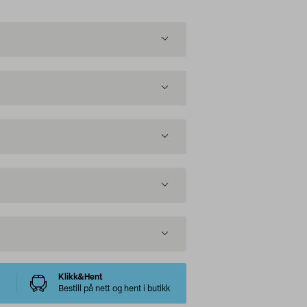
Klikk&Hent
Bestill på nett og hent i butikk