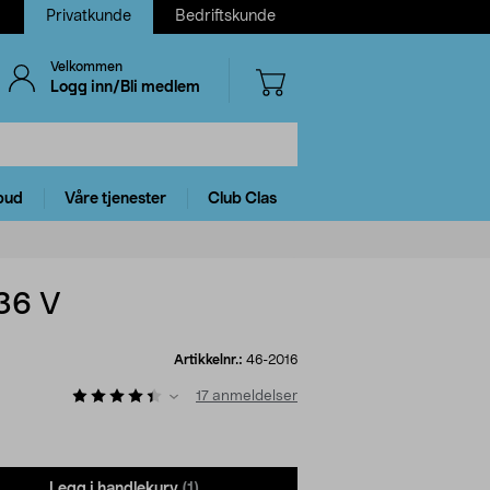
Privatkunde
Bedriftskunde
Velkommen
Logg inn/Bli medlem
bud
Våre tjenester
Club Clas
 36 V
Artikkelnr.:
46-2016
17
anmeldelser
Legg i handlekurv
(1)