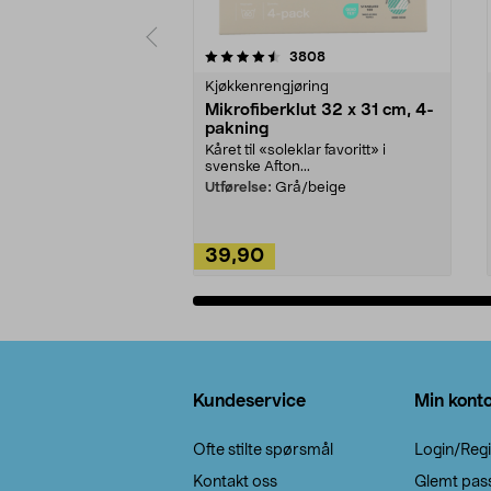
5av 5 stjerner
4.5av 5 stjerner
anmeldelser
3808
Kjøkkenrengjøring
Mikrofiberklut 32 x 31 cm, 4-
pakning
Kåret til «soleklar favoritt» i
svenske Afton...
Utførelse:
Grå/beige
39,90
Legg i handlekurv
Bunntekst
Kundeservice
Min kont
Ofte stilte spørsmål
Login/Regi
Kontakt oss
Glemt pas