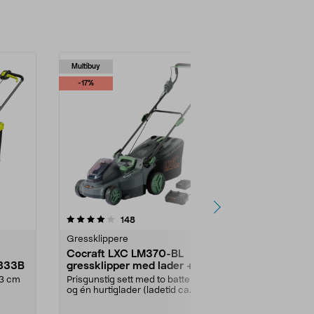
Multibuy
-27%
-17%
4.0 av 5 stjerner
anmeldelser
3.5
148
1
Gressklippere
Gressklipper
Cocraft LXC LM370-BL
Ryobi RY1
1833B
gressklipper med lader + 2
batteridrev
batterier
V
 33 cm
Prisgunstig sett med to batterier
2 × 4,0 Ah-bat
og én hurtiglader (ladetid ca. 75
per batteri. 
minutter per...
Ryobi RY18L...