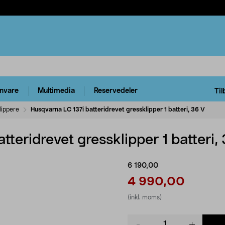
rnvare
Multimedia
Reservedeler
Til
lippere
Husqvarna LC 137i batteridrevet gressklipper 1 batteri, 36 V
teridrevet gressklipper 1 batteri,
6 190,00
4 990,00
(inkl. moms)
Product