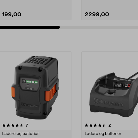
199,00
2299,00
4.5av 5 stjerner
anmeldelser
anmeldelser
7
2
Ladere og batterier
Ladere og batterier