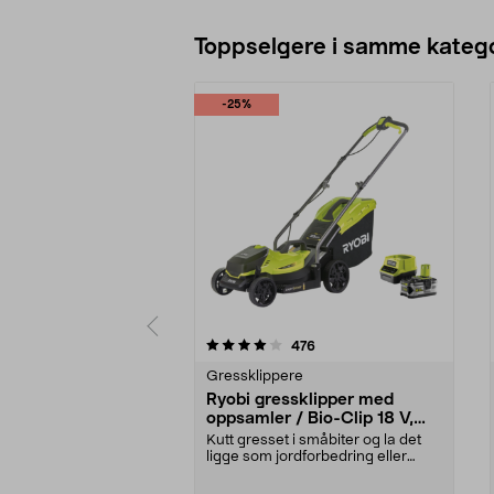
Toppselgere i samme katego
-25%
0 av 5 stjerner
4.5 av 5 stjerner
anmeldelser
476
Gressklippere
Ryobi gressklipper med
oppsamler / Bio-Clip 18 V,
RLM18X33B50
Kutt gresset i småbiter og la det
ligge som jordforbedring eller
samle opp gress...