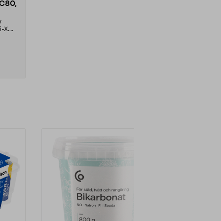
 C80,
v
-X.