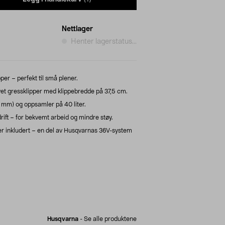
Nettlager
Henter lagerstatus...
per – perfekt til små plener.
et gressklipper med klippebredde på 37,5 cm.
5 mm) og oppsamler på 40 liter.
ift – for bekvemt arbeid og mindre støy.
der inkludert – en del av Husqvarnas 36V-system
Husqvarna
-
Se alle produktene