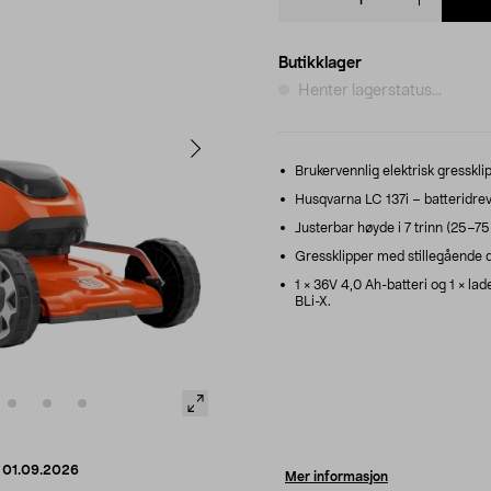
quantity
Butikklager
Henter lagerstatus...
Brukervennlig elektrisk gressklip
Husqvarna LC 137i – batteridrev
Justerbar høyde i 7 trinn (25–7
Gressklipper med stillegående dr
1 × 36V 4,0 Ah-batteri og 1 × la
BLi-X.
d
01.09.2026
Mer informasjon