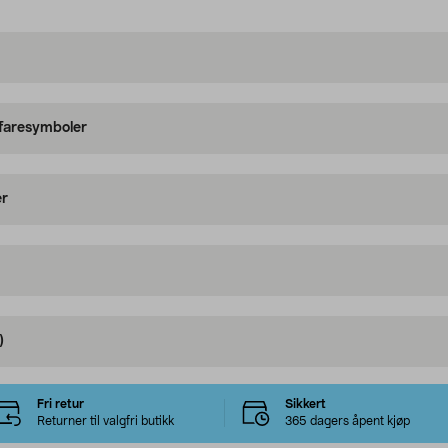
 faresymboler
er
)
Fri retur
Sikkert
Returner til valgfri butikk
365 dagers åpent kjøp