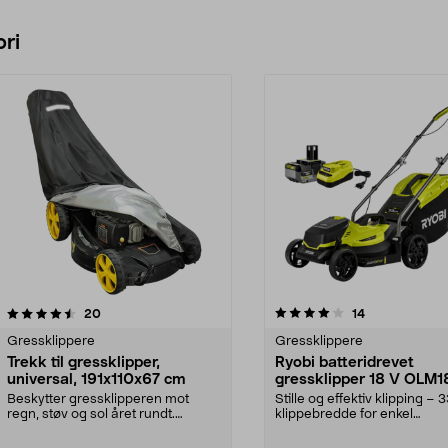
ri
4.0 av 5 stjerner
anmeldelser
4.0 av 5 stjerner
anmeldelser
20
14
Gressklippere
Gressklippere
Trekk til gressklipper,
Ryobi batteridrevet
universal, 191x110x67 cm
gressklipper 18 V OLM
Beskytter gressklipperen mot
Stille og effektiv klipping –
regn, støv og sol året rundt.
klippebredde for enkel
Universaltrekk i slit...
manøvrering. Ryobi gr...