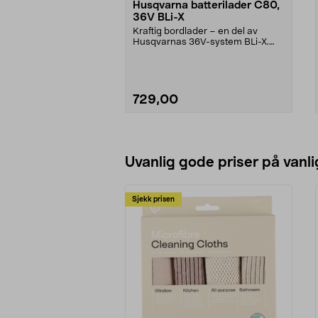
Husqvarna batterilader C80,
36V BLi-X
Kraftig bordlader – en del av
Husqvarnas 36V-system BLi-X.
Husqvarna C80 – kompa...
729,00
Legg i handlekurv
Uvanlig gode priser på vanli
Sjekk prisen