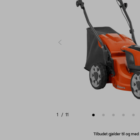
1
/
11
Tilbudet gjelder til og me