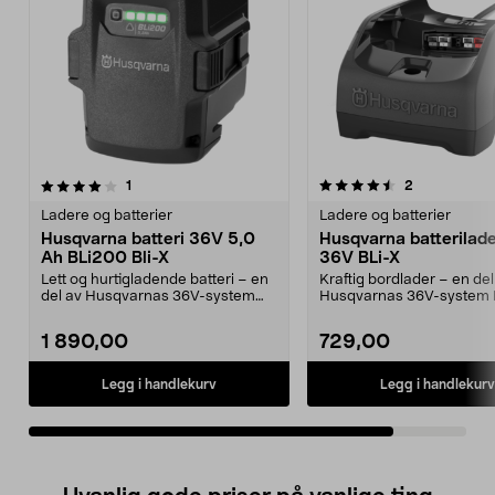
4.5av 5 stjerner
anmeldelser
anmeldelser
1
2
Ladere og batterier
Ladere og batterier
Husqvarna batteri 36V 5,0
Husqvarna batterilad
Ah BLi200 Bli-X
36V BLi-X
Lett og hurtigladende batteri – en
Kraftig bordlader – en del
del av Husqvarnas 36V-system
Husqvarnas 36V-system B
BLi-X. Husqvarna...
Husqvarna C80 – kompa..
1 890,00
729,00
Legg i handlekurv
Legg i handlekurv