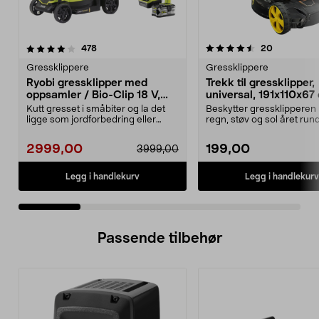
4.5 av 5 stjerner
anmeldelser
4.0 av 5 stjerner
anmeldelse
478
20
Gressklippere
Gressklippere
Ryobi gressklipper med
Trekk til gressklipper,
oppsamler / Bio-Clip 18 V,
universal, 191x110x67
RLM18X33B50
Kutt gresset i småbiter og la det
Beskytter gressklipperen
ligge som jordforbedring eller
regn, støv og sol året rund
samle opp gress...
Universaltrekk i slit...
2999,00
199,00
3999,00
Legg i handlekurv
Legg i handlekurv
Passende tilbehør