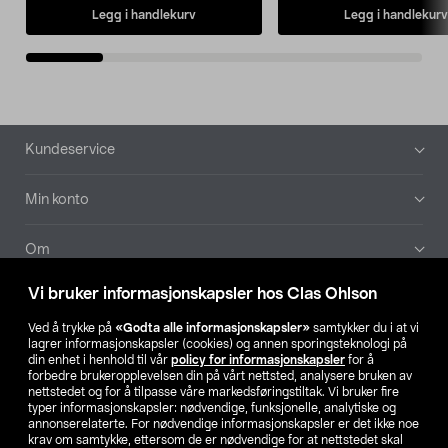
Legg i handlekurv
Legg i handlekurv
Bunntekst
Kundeservice
Min konto
Om
Vi bruker informasjonskapsler hos Clas Ohlson
Aktuelt
Ved å trykke på
«Godta alle informasjonskapsler»
samtykker du i at vi
lagrer informasjonskapsler (cookies) og annen sporingsteknologi på
Våre selskaper
din enhet i henhold til vår
policy for informasjonskapsler
for å
forbedre brukeropplevelsen din på vårt nettsted, analysere bruken av
nettstedet og for å tilpasse våre markedsføringstiltak. Vi bruker fire
Finn din butikk
typer informasjonskapsler: nødvendige, funksjonelle, analytiske og
annonserelaterte. For nødvendige informasjonskapsler er det ikke noe
krav om samtykke, ettersom de er nødvendige for at nettstedet skal