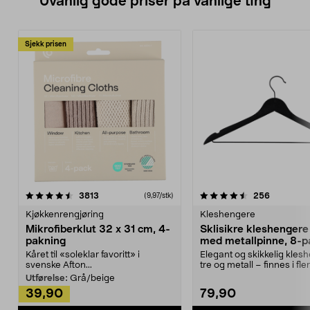
Uvanlig gode priser på vanlige ting
Sjekk prisen
4.5av 5 stjerner
anmeldelser
4.5av 5 stjerner
anmeldels
3813
256
(9,97/stk)
Kjøkkenrengjøring
Kleshengere
Mikrofiberklut 32 x 31 cm, 4-
Sklisikre kleshengere 
pakning
med metallpinne, 8-p
Kåret til «soleklar favoritt» i
Elegant og skikkelig kles
svenske Afton...
tre og metall – finnes i fle
Kleshe...
Utførelse:
Grå/beige
39,90
79,90