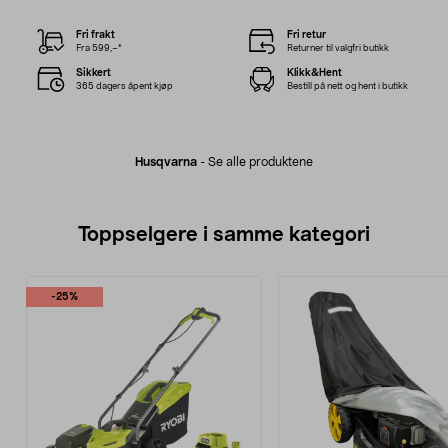
Fri frakt
Fri retur
Fra 599,–*
Returner til valgfri butikk
Sikkert
Klikk&Hent
365 dagers åpent kjøp
Bestill på nett og hent i butikk
Husqvarna
-
Se alle produktene
Toppselgere i samme kategori
-25%