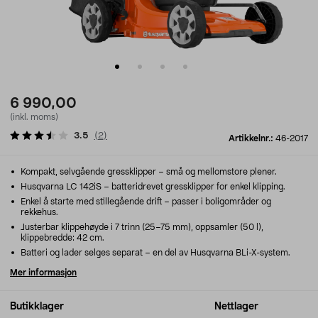
6 990,00
(inkl. moms)
3.5
(
2
)
Artikkelnr.:
46-2017
Kompakt, selvgående gressklipper – små og mellomstore plener.
Husqvarna LC 142iS – batteridrevet gressklipper for enkel klipping.
Enkel å starte med stillegående drift – passer i boligområder og
rekkehus.
Justerbar klippehøyde i 7 trinn (25–75 mm), oppsamler (50 l),
klippebredde: 42 cm.
Batteri og lader selges separat – en del av Husqvarna BLi-X-system.
Mer informasjon
Butikklager
Nettlager