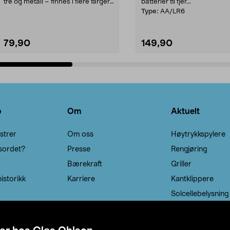
tre og metall – finnes i flere farger.
batterier til fjer...
Kleshe...
Type:
AA/LR6
79,90
149,90
Legg i handlekurv
Legg i handlekurv
o
Om
Aktuelt
strer
Om oss
Høytrykkspylere
sordet?
Presse
Rengjøring
Bærekraft
Griller
istorikk
Karriere
Kantklippere
Solcellebelysning