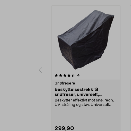
5 av 5 stjerner
4.0 av 5 stjerner
anmeldelser
4
Snøfresere
Beskyttelsestrekk til
snøfreser, universelt,
120x81x101 cm
Beskytter effektivt mot snø, regn,
UV-stråling og støv. Universalt
trekk som pas...
299,90