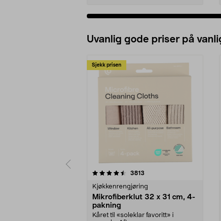
Uvanlig gode priser på vanli
Sjekk prisen
5av 5 stjerner
4.5av 5 stjerner
anmeldelser
3813
Kjøkkenrengjøring
Mikrofiberklut 32 x 31 cm, 4-
pakning
Kåret til «soleklar favoritt» i