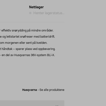
Nettlager
Henter lagerstatus...
r effektiv snørydding på mindre områder.
 og lettstartet snøfreser med batteridrift.
g om morgenen eller sent på kvelden.
håndtak – sparer plass ved oppbevaring.
 – en del av Husqvarnas 36V-system BLi-X.
Husqvarna
-
Se alle produktene