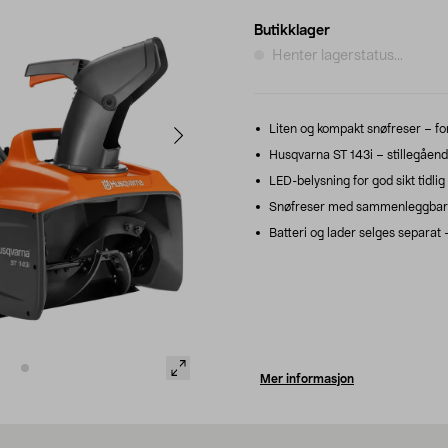
Butikklager
Henter lagerstatus...
Liten og kompakt snøfreser – fo
Husqvarna ST 143i – stillegående
LED-belysning for god sikt tidli
Snøfreser med sammenleggbart 
Batteri og lader selges separat
Mer informasjon