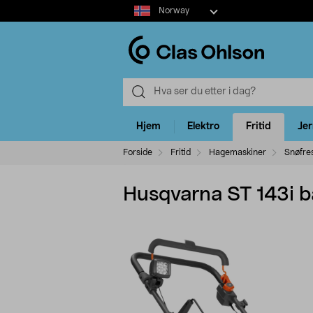
Select
Norway
market
Hjem
Elektro
Fritid
Je
Forside
Fritid
Hagemaskiner
Snøfre
Husqvarna ST 143i b