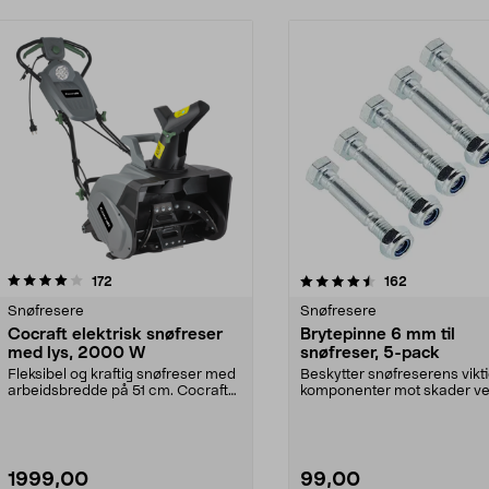
4.5 av 5 stjerner
anmeldelser
4.0 av 5 stjerner
anmeldelser
172
162
Snøfresere
Snøfresere
Cocraft elektrisk snøfreser
Brytepinne 6 mm til
med lys, 2000 W
snøfreser, 5-pack
Fleksibel og kraftig snøfreser med
Beskytter snøfreserens vikt
arbeidsbredde på 51 cm. Cocraft
komponenter mot skader v
snøfreser på ...
blokkering. Enkel å by...
1999,00
99,00