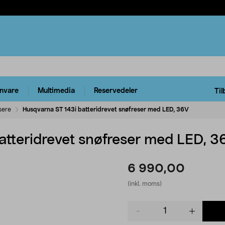
rnvare
Multimedia
Reservedeler
Til
sere
Husqvarna ST 143i batteridrevet snøfreser med LED, 36V
atteridrevet snøfreser med LED, 3
6 990,00
(inkl. moms)
Product
quantity