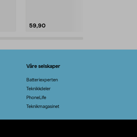
natron – til rengjøring både...
råvarer. Produ
brenner med e
59,90
69,90
Legg i handlekurv
Legg 
Våre selskaper
Batteriexperten
Teknikkdeler
PhoneLife
Teknikmagasinet