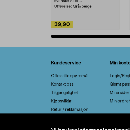
svenske Afton...
Utførelse:
Grå/beige
39,90
Legg i handlekurv
Bunntekst
Kundeservice
Min kont
Ofte stilte spørsmål
Login/Regi
Kontakt oss
Glemt pas
Tilgjengelighet
Mine sider
Kjøpsvilkår
Min ordreh
Retur / reklamasjon
EE-avfall
Cookie policy