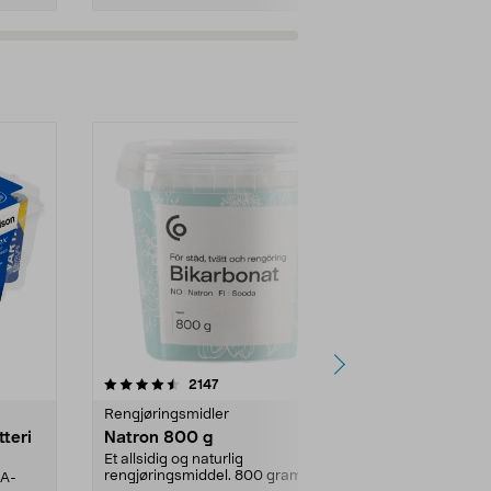
er
4.0av 5 stjerner
anmeldelser
4.5
2147
4
Rengjøringsmidler
Levende lys
tteri
Natron 800 g
Telys steari
prosent ste
Et allsidig og naturlig
rengjøringsmiddel. 800 gram
AA-
100 % stearin