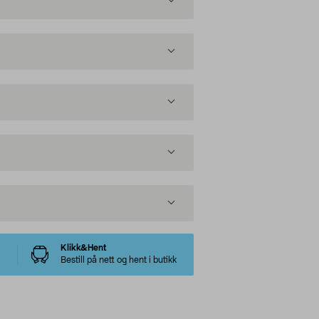
Klikk&Hent
Bestill på nett og hent i butikk