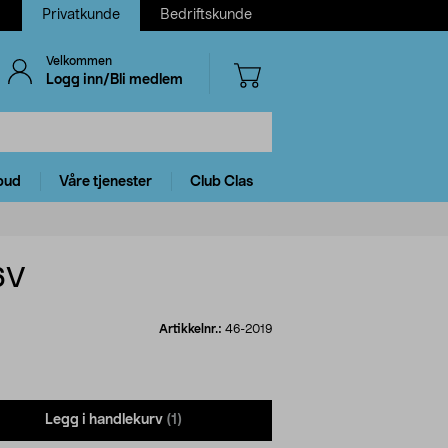
Privatkunde
Bedriftskunde
Velkommen
Logg inn/Bli medlem
bud
Våre tjenester
Club Clas
6V
Artikkelnr.:
46-2019
Legg i handlekurv
(1)