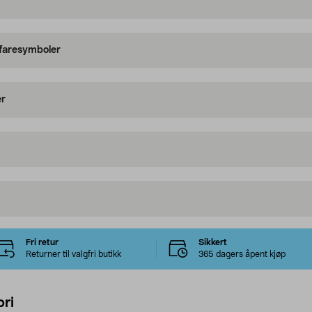
 faresymboler
er
Fri retur
Sikkert
Returner til valgfri butikk
365 dagers åpent kjøp
ri