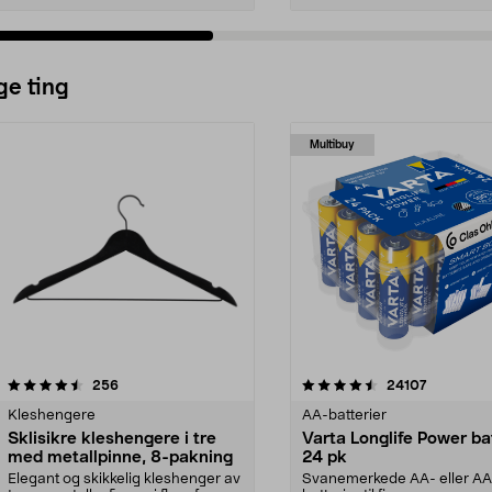
ge ting
Multibuy
4.5av 5 stjerner
anmeldelser
4.5av 5 stjerner
anmeldels
256
24107
Kleshengere
AA-batterier
Sklisikre kleshengere i tre
Varta Longlife Power ba
med metallpinne, 8-pakning
24 pk
Elegant og skikkelig kleshenger av
Svanemerkede AA- eller A