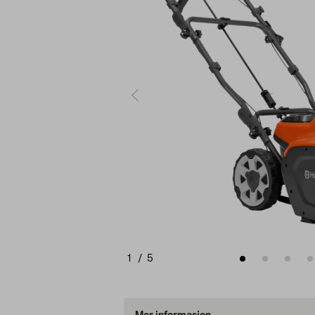
1
/
5