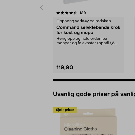
5 av 5 stjerner
4.0 av 5 stjerner
anmeldelser
129
Oppheng verktøy og redskap
Command selvklebende krok
for kost og mopp
Heng opp og hold orden på
mopper og feiekoster (opptil 1,8
kg). Command kosthold...
119,90
Uvanlig gode priser på vanli
Sjekk prisen