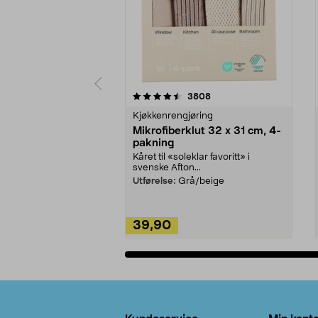
5av 5 stjerner
4.5av 5 stjerner
anmeldelser
3808
Kjøkkenrengjøring
Mikrofiberklut 32 x 31 cm, 4-
pakning
Kåret til «soleklar favoritt» i
svenske Afton...
Utførelse:
Grå/beige
39,90
Legg i handlekurv
Bunntekst