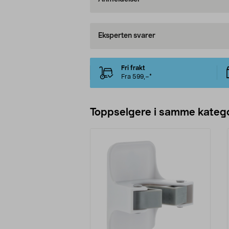
Eksperten svarer
Fri frakt
Fra 599,–*
Toppselgere i samme katego