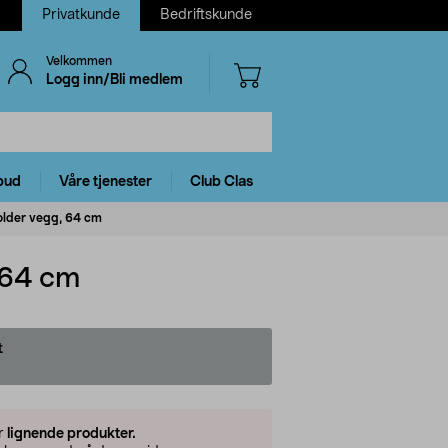
Privatkunde
Bedriftskunde
Velkommen
Logg inn/Bli medlem
bud
Våre tjenester
Club Clas
older vegg, 64 cm
 64 cm
t
er
lignende produkter.