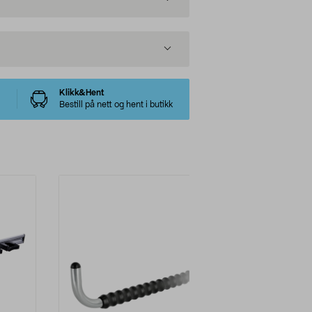
Klikk&Hent
Bestill på nett og hent i butikk