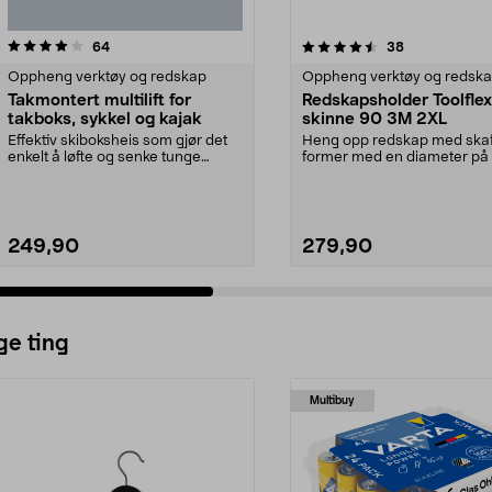
4.5 av 5 stjerner
anmeldelser
5.0 av 5 stjerner
anmeldelser
64
38
Oppheng verktøy og redskap
Oppheng verktøy og redsk
Takmontert multilift for
Redskapsholder Toolfle
takboks, sykkel og kajak
skinne 90 3M 2XL
Effektiv skiboksheis som gjør det
Heng opp redskap med skaft 
enkelt å løfte og senke tunge
former med en diameter på
gjenstander. Tak...
30 mm og 30–40 mm...
249,90
279,90
ge ting
Multibuy