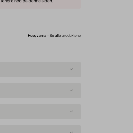
 lengre ned på denne siden.
Husqvarna
-
Se alle produktene