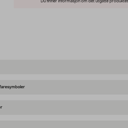
Du finner informasjon om det utgåtte produktet
 faresymboler
er