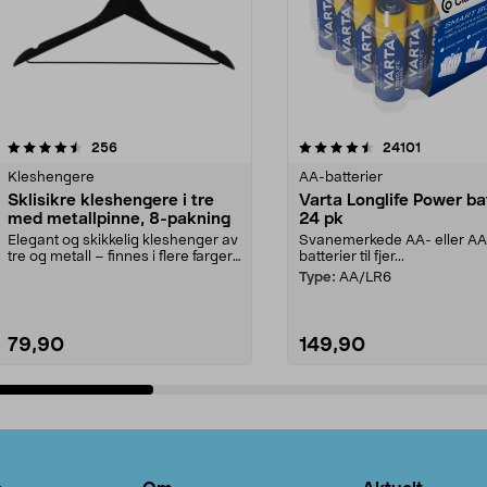
4.5av 5 stjerner
anmeldelser
4.5av 5 stjerner
anmeldels
256
24101
Kleshengere
AA-batterier
Sklisikre kleshengere i tre
Varta Longlife Power ba
med metallpinne, 8-pakning
24 pk
Elegant og skikkelig kleshenger av
Svanemerkede AA- eller A
tre og metall – finnes i flere farger.
batterier til fjer...
Kleshe...
Type:
AA/LR6
79,90
149,90
Legg i handlekurv
Legg i handlekurv