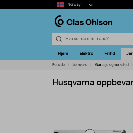
Select
Norway
market
Hjem
Elektro
Fritid
Je
Forside
Jernvare
Garasje og verksted
Husqvarna oppbevari