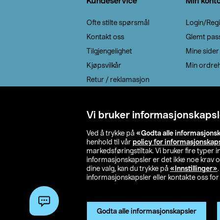
Kundeservice
Min kont
Ofte stilte spørsmål
Login/Regi
Kontakt oss
Glemt pas
Tilgjengelighet
Mine sider
Kjøpsvilkår
Min ordreh
Retur / reklamasjon
EE-avfall
Cookie policy
Vi bruker informasjonskapsl
Leveringsalternativ
Ved å trykke på
«Godta alle informasjons
henhold til vår
policy for informasjonskap
markedsføringstiltak. Vi bruker fire typer
informasjonskapsler er det ikke noe krav 
dine valg, kan du trykke på
«Innstillinger»
informasjonskapsler eller kontakte oss for 
© 2026 Clas Oh
Godta alle informasjonskapsler