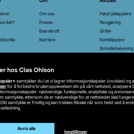
o
Om
Aktuelt
strer
Om oss
Høytrykkspylere
sordet?
Presse
Rengjøring
Bærekraft
Griller
istorikk
Karriere
Kantklippere
Solcellebelysning
er hos Clas Ohlson
kapsler»
samtykker du i at vi lagrer informasjonskapsler (cookies) og 
sler
for å forbedre brukeropplevelsen din på vårt nettsted, analysere b
 informasjonskapsler: nødvendige, funksjonelle, analytiske og annonse
om samtykke, ettersom de er nødvendige for at nettstedet skal fungere
. Ditt samtykke er frivillig og kan trekkes tilbake når som helst ved å endr
veiledning.
lson
Privacy statement
Medlemsvilkår
Kjøpsvilkår
F
Endre til priser ekskl. moms
Avvis alle
Innstillinger