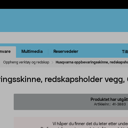
rnvare
Multimedia
Reservedeler
Til
Oppheng verktøy og redskap
Husqvarna oppbevaringsskinne, redskapsh
ngsskinne, redskapsholder vegg,
Produktet har utgåt
Artikkelnr.:
41-3883
Vi håper du finner det du leter etter und