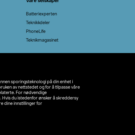
Våre selskaper
Batteriexperten
Teknikkdeler
PhoneLife
Teknikmagasinet
annen sporingsteknologi på din enhet i
ruken av nettstedet og for å tilpasse våre
relaterte. For nødvendige
. Hvis du istedenfor ønsker å skreddersy
e dine innstillinger for
inn din butikk