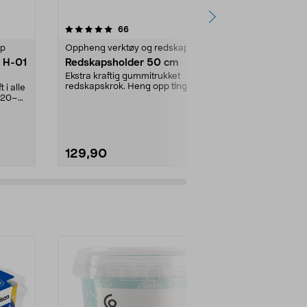
4.5 av 5 stjerner
anmeldelser
5.0
66
1
ap
Oppheng verktøy og redskap
Oppheng verk
x H-01
Redskapsholder 50 cm
Redskapshol
Ekstra kraftig gummitrukket
Kraftig redsk
redskapskrok. Heng opp ting uten
fra gulvet på 
i alle
at de tar skade. Pe...
og utnytt v...
 20–
129,90
49,90