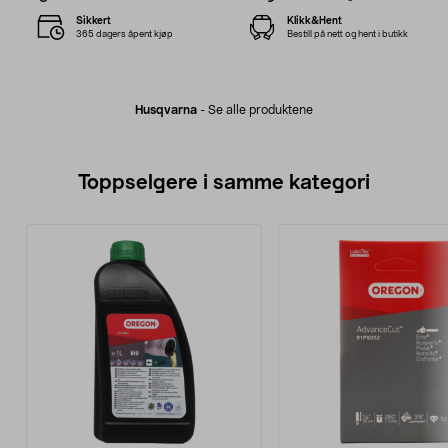
Sikkert
Klikk&Hent
365 dagers åpent kjøp
Bestill på nett og hent i butikk
Husqvarna
-
Se alle produktene
Toppselgere i samme kategori