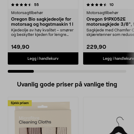
4.5 av 5 stjerner
anmeldelser
4.5 av 5 stjerner
anmeldelse
55
10
Motorsagtilbehør
Motorsagtilbehør
Oregon Bio sagkjedeolje for
Oregon 91PX052E
motorsag og hogstmaskin 1 l
motorsagkjede 3/8",
drivlenker
Kjedeolje av høy kvalitet – smører
Sagkjede med Chamfer C
og beskytter kjeden for lengre
skjæretenner som reduse
levetid. Orego...
vibrasjoner og gir god yt...
149,90
229,90
Legg i handlekurv
Legg i handlekurv
Uvanlig gode priser på vanlige ting
Sjekk prisen