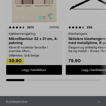
4.5av 5 stjerner
anmeldelser
4.5av 5 stjerner
anmeldels
3813
256
(9,97/stk)
Kjøkkenrengjøring
Kleshengere
Mikrofiberklut 32 x 31 cm, 4-
Sklisikre kleshengere 
pakning
med metallpinne, 8-p
Kåret til «soleklar favoritt» i
Elegant og skikkelig kles
svenske Afton...
tre og metall – finnes i fle
Kleshe...
Utførelse:
Grå/beige
39,90
79,90
Legg i handlekurv
Legg i handlekurv
Bunntekst
Kundeservice