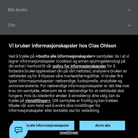
Min konto
Om
Aktuelt
Vi bruker informasjonskapsler hos Clas Ohlson
Våre selskaper
Ved å trykke på
«Godta alle informasjonskapsler»
samtykker du i at vi
lagrer informasjonskapsler (cookies) og annen sporingsteknologi på
din enhet i henhold til vår
policy for informasjonskapsler
for å
Finn din butikk
forbedre brukeropplevelsen din på vårt nettsted, analysere bruken av
nettstedet og for å tilpasse våre markedsføringstiltak. Vi bruker fire
typer informasjonskapsler: nødvendige, funksjonelle, analytiske og
annonserelaterte. For nødvendige informasjonskapsler er det ikke noe
SE
NO
FI
krav om samtykke, ettersom de er nødvendige for at nettstedet skal
fungere. Hvis du istedenfor ønsker å skreddersy dine valg, kan du
trykke på
«Innstillinger»
. Ditt samtykke er frivillig og kan trekkes
tilbake når som helst ved å endre dine innstillinger for
informasjonskapsler eller kontakte oss for veiledning.
Godta alle informasjonskapsler
Avvis alle
Privacy statement
Medlemsvilkår
Kjøpsvilkår
For bedrifter
Innstillinger
Endre til priser ekskl. moms