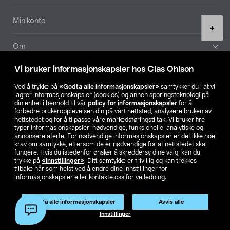
Min konto
Product
+
quantity
Om
Vi bruker informasjonskapsler hos Clas Ohlson
Aktuelt
Ved å trykke på
«Godta alle informasjonskapsler»
samtykker du i at vi
lagrer informasjonskapsler (cookies) og annen sporingsteknologi på
Våre selskaper
din enhet i henhold til vår
policy for informasjonskapsler
for å
forbedre brukeropplevelsen din på vårt nettsted, analysere bruken av
nettstedet og for å tilpasse våre markedsføringstiltak. Vi bruker fire
Finn din butikk
typer informasjonskapsler: nødvendige, funksjonelle, analytiske og
annonserelaterte. For nødvendige informasjonskapsler er det ikke noe
krav om samtykke, ettersom de er nødvendige for at nettstedet skal
SE
NO
FI
fungere. Hvis du istedenfor ønsker å skreddersy dine valg, kan du
trykke på
«Innstillinger»
. Ditt samtykke er frivillig og kan trekkes
tilbake når som helst ved å endre dine innstillinger for
informasjonskapsler eller kontakte oss for veiledning.
Godta alle informasjonskapsler
Avvis alle
Legg i handlekurv
(1)
Innstillinger
Privacy statement
Medlemsvilkår
Kjøpsvilkår
For bedrifter
Endre til priser ekskl. moms