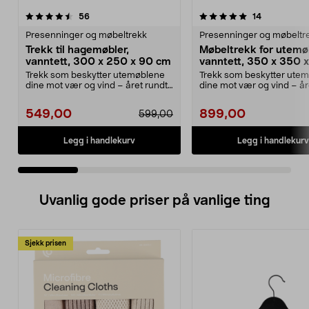
5.0 av 5 stjerner
anmeldelser
4.5 av 5 stjerner
anmeldelse
56
14
Presenninger og møbeltrekk
Presenninger og møbeltr
Trekk til hagemøbler,
Møbeltrekk for utemøb
vanntett, 300 x 250 x 90 cm
vanntett, 350 x 350 
Trekk som beskytter utemøblene
Trekk som beskytter ute
dine mot vær og vind – året rundt.
dine mot vær og vind – år
Stort, slitest...
Ekstra stort m...
549,00
899,00
599,00
Legg i handlekurv
Legg i handlekurv
Uvanlig gode priser på vanlige ting
Sjekk prisen