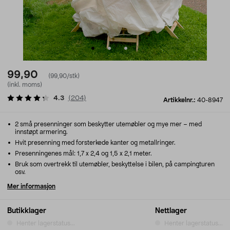
99,90
(99,90/stk)
(inkl. moms)
4.3
(
204
)
Artikkelnr.:
40-8947
2 små presenninger som beskytter utemøbler og mye mer – med
innstøpt armering.
Hvit presenning med forsterkede kanter og metallringer.
Presenningenes mål: 1,7 x 2,4 og 1,5 x 2,1 meter.
Bruk som overtrekk til utemøbler, beskyttelse i bilen, på campingturen
osv.
Mer informasjon
Butikklager
Nettlager
Henter lagerstatus...
Henter lagerstatus...