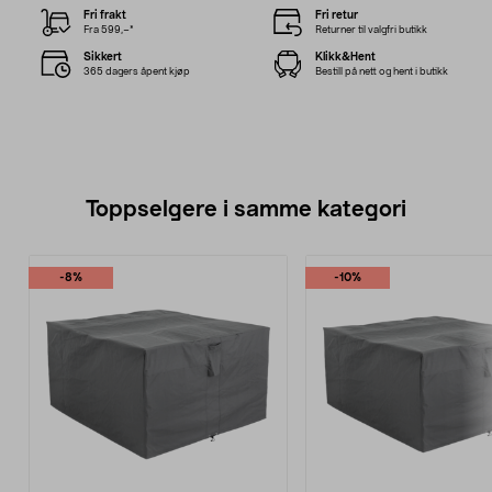
Fri frakt
Fri retur
Fra 599,–*
Returner til valgfri butikk
Sikkert
Klikk&Hent
365 dagers åpent kjøp
Bestill på nett og hent i butikk
Toppselgere i samme kategori
-8%
-10%