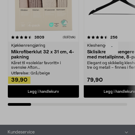
4.5av 5 stjerner
anmeldelser
4.5av 5 stjerner
anmeldels
3809
256
(9,97/stk)
Kjøkkenrengjøring
Kleshengere
-
Mikrofiberklut 32 x 31 cm, 4-
Sklisikre kleshengere 
pakning
med metallpinne, 8-p
Kåret til «soleklar favoritt» i
Elegant og skikkelig kles
svenske Afton...
tre og metall – finnes i fle
Kleshe...
Utførelse:
Grå/beige
39,90
79,90
Legg i handlekurv
Legg i handlekurv
Bunntekst
Kundeservice