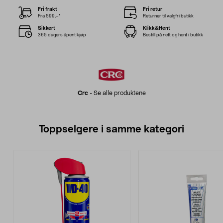
Fri frakt
Fri retur
Fra 599,–*
Returner til valgfri butikk
Sikkert
Klikk&Hent
365 dagers åpent kjøp
Bestill på nett og hent i butikk
Crc
-
Se alle produktene
Toppselgere i samme kategori