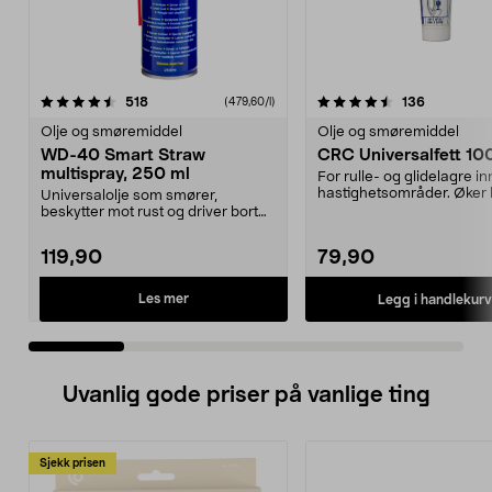
4.5 av 5 stjerner
anmeldelser
4.5 av 5 stjerner
anmeldels
518
136
(479,60/l)
Olje og smøremiddel
Olje og smøremiddel
WD-40 Smart Straw
CRC Univers
multispray, 250 ml
For rulle- og glidelagre in
hastighetsområder. Øker 
Universalolje som smører,
levetid. Gi...
beskytter mot rust og driver bort
fuktighet. WD-40 Sma...
119,90
79,90
Les mer
Legg i handlekurv
Uvanlig gode priser på vanlige ting
Sjekk prisen