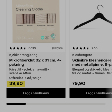
4.5av 5 stjerner
anmeldelser
4.5av 5 stjerner
anmeldels
3813
256
(9,97/stk)
Kjøkkenrengjøring
Kleshengere
Mikrofiberklut 32 x 31 cm, 4-
Sklisikre kleshengere 
pakning
med metallpinne, 8-p
Kåret til «soleklar favoritt» i
Elegant og skikkelig kles
svenske Afton...
tre og metall – finnes i fle
Kleshe...
Utførelse:
Grå/beige
39,90
79,90
Legg i handlekurv
Legg i handlekurv