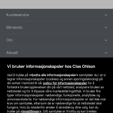
Bunntekst
Kundeservice
Min konto
Om
Aktuelt
Våre selskaper
Vi bruker informasjonskapsler hos Clas Ohlson
Ved å trykke på
«Godta alle informasjonskapsler»
samtykker du i at vi
Finn din butikk
lagrer informasjonskapsler (cookies) og annen sporingsteknologi på
din enhet i henhold til vår
policy for informasjonskapsler
for å
forbedre brukeropplevelsen din på vårt nettsted, analysere bruken av
SE
NO
FI
nettstedet og for å tilpasse våre markedsføringstiltak. Vi bruker fire
typer informasjonskapsler: nødvendige, funksjonelle, analytiske og
annonserelaterte. For nødvendige informasjonskapsler er det ikke noe
krav om samtykke, ettersom de er nødvendige for at nettstedet skal
fungere. Hvis du istedenfor ønsker å skreddersy dine valg, kan du
trykke på
«Innstillinger»
. Ditt samtykke er frivillig og kan trekkes