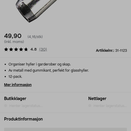
49,90
(4,16/stk)
(inkl. moms)
4.8
(
30
)
Artikkelnr.:
31-1123
Organiser hyller i garderober og skap.
Av metall med gummikant, perfekt for glasshyller.
12-pack.
Mer informasjon
Butikklager
Nettlager
Henter lagerstatus...
Henter lagerstatus...
Produktinformasjon