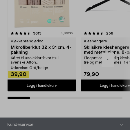
4.5av 5 stjerner
anmeldelser
4.5av 5 stjerner
anmeldels
3813
256
(9,97/stk)
Kjøkkenrengjøring
Kleshengere
Mikrofiberklut 32 x 31 cm, 4-
Sklisikre kleshengere 
pakning
med metallpinne, 8-p
Kåret til «soleklar favoritt» i
Elegant og skikkelig kles
-
svenske Afton...
tre og metall – finnes i fle
Kleshe...
Utførelse:
Grå/beige
39,90
79,90
Legg i handlekurv
Legg i handlekurv
Bunntekst
Kundeservice