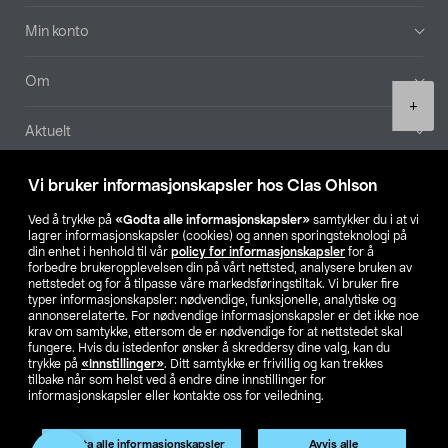
Min konto
Om
Product
+
quantity
Aktuelt
Våre selskaper
Vi bruker informasjonskapsler hos Clas Ohlson
Ved å trykke på
«Godta alle informasjonskapsler»
samtykker du i at vi
Finn din butikk
lagrer informasjonskapsler (cookies) og annen sporingsteknologi på
din enhet i henhold til vår
policy for informasjonskapsler
for å
forbedre brukeropplevelsen din på vårt nettsted, analysere bruken av
SE
NO
FI
nettstedet og for å tilpasse våre markedsføringstiltak. Vi bruker fire
typer informasjonskapsler: nødvendige, funksjonelle, analytiske og
annonserelaterte. For nødvendige informasjonskapsler er det ikke noe
krav om samtykke, ettersom de er nødvendige for at nettstedet skal
fungere. Hvis du istedenfor ønsker å skreddersy dine valg, kan du
trykke på
«Innstillinger»
. Ditt samtykke er frivillig og kan trekkes
tilbake når som helst ved å endre dine innstillinger for
informasjonskapsler eller kontakte oss for veiledning.
Privacy statement
Medlemsvilkår
Kjøpsvilkår
For bedrifter
Endre til priser ekskl. moms
Godta alle informasjonskapsler
Avvis alle