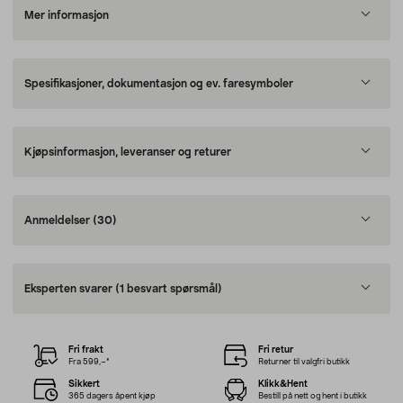
Mer informasjon
Spesifikasjoner, dokumentasjon og ev. faresymboler
Kjøpsinformasjon, leveranser og returer
Anmeldelser
(30)
Eksperten svarer
(1 besvart spørsmål)
Fri frakt
Fri retur
Fra 599,–*
Returner til valgfri butikk
Sikkert
Klikk&Hent
365 dagers åpent kjøp
Bestill på nett og hent i butikk