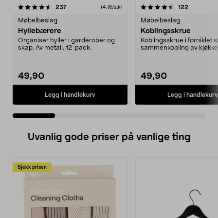
4.5 av 5 stjerner
anmeldelser
4.5 av 5 stjerner
anmeldels
237
122
(4,16/stk)
Møbelbeslag
Møbelbeslag
Hyllebærere
Koblingsskrue
Organiser hyller i garderober og
Koblingsskrue i forniklet s
skap. Av metall. 12-pack.
sammenkobling av kjøkke
garderobeskap ...
49,90
49,90
Legg i handlekurv
Legg i handlekurv
Uvanlig gode priser på vanlige ting
Sjekk prisen