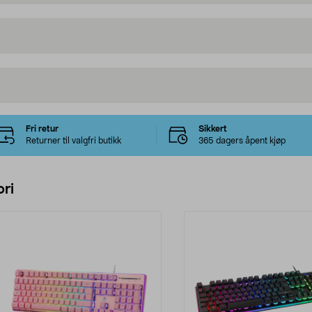
Fri retur
Sikkert
Returner til valgfri butikk
365 dagers åpent kjøp
ri