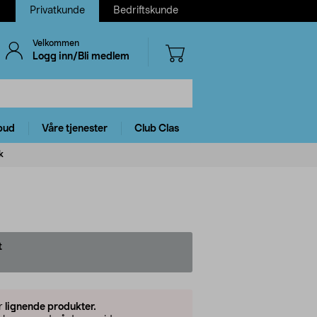
Privatkunde
Bedriftskunde
Velkommen
Logg inn/Bli medlem
bud
Våre tjenester
Club Clas
k
t
er
lignende produkter.