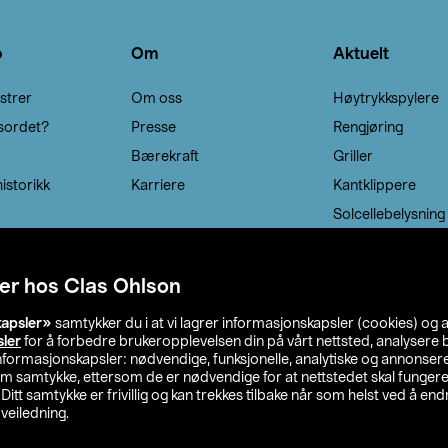
o
Om
Aktuelt
strer
Om oss
Høytrykkspylere
sordet?
Presse
Rengjøring
Bærekraft
Griller
istorikk
Karriere
Kantklippere
Solcellebelysning
er hos Clas Ohlson
kapsler»
samtykker du i at vi lagrer informasjonskapsler (cookies) og 
sler
for å forbedre brukeropplevelsen din på vårt nettsted, analysere b
 informasjonskapsler: nødvendige, funksjonelle, analytiske og annonse
om samtykke, ettersom de er nødvendige for at nettstedet skal fungere
. Ditt samtykke er frivillig og kan trekkes tilbake når som helst ved å endr
veiledning.
lson
Privacy statement
Medlemsvilkår
Kjøpsvilkår
F