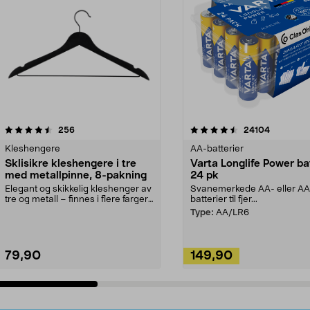
4.5av 5 stjerner
anmeldelser
4.5av 5 stjerner
anmeldels
256
24104
Kleshengere
AA-batterier
Sklisikre kleshengere i tre
Varta Longlife Power ba
med metallpinne, 8-pakning
24 pk
Elegant og skikkelig kleshenger av
Svanemerkede AA- eller A
tre og metall – finnes i flere farger.
batterier til fjer...
Kleshe...
Type:
AA/LR6
79,90
149,90
Legg i handlekurv
Legg i handlekurv