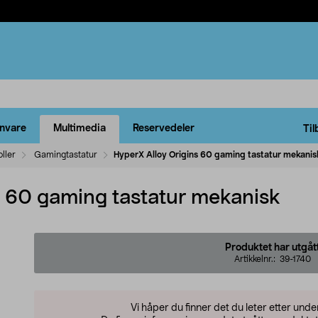
rnvare
Multimedia
Reservedeler
Til
ller
Gamingtastatur
HyperX Alloy Origins 60 gaming tastatur mekanis
s 60 gaming tastatur mekanisk
Produktet har utgåt
Artikkelnr.:
39-1740
Vi håper du finner det du leter etter und