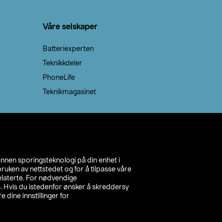
Våre selskaper
Batteriexperten
Teknikkdeler
PhoneLife
Teknikmagasinet
annen sporingsteknologi på din enhet i
ruken av nettstedet og for å tilpasse våre
relaterte. For nødvendige
. Hvis du istedenfor ønsker å skreddersy
e dine innstillinger for
inn din butikk