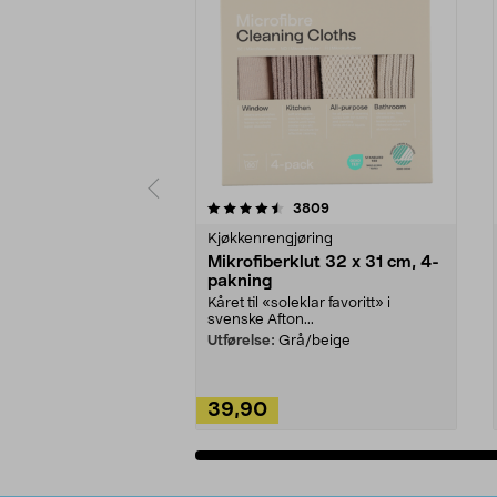
5av 5 stjerner
4.5av 5 stjerner
anmeldelser
3809
Kjøkkenrengjøring
Mikrofiberklut 32 x 31 cm, 4-
pakning
Kåret til «soleklar favoritt» i
svenske Afton...
Utførelse:
Grå/beige
39,90
Legg i handlekurv