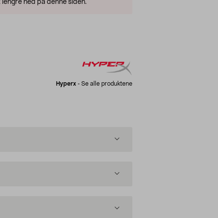
 lengre ned på denne siden.
Hyperx
-
Se alle produktene