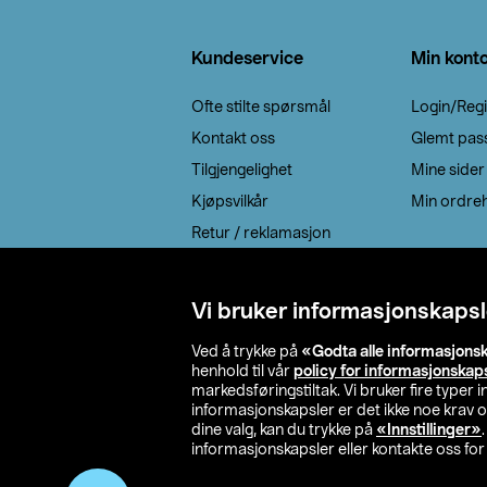
Bunntekst
Kundeservice
Min kont
Ofte stilte spørsmål
Login/Regi
Kontakt oss
Glemt pas
Tilgjengelighet
Mine sider
Kjøpsvilkår
Min ordreh
Retur / reklamasjon
EE-avfall
Cookie policy
Vi bruker informasjonskapsl
Leveringsalternativ
Ved å trykke på
«Godta alle informasjons
henhold til vår
policy for informasjonskap
markedsføringstiltak. Vi bruker fire typer
informasjonskapsler er det ikke noe krav 
dine valg, kan du trykke på
«Innstillinger»
informasjonskapsler eller kontakte oss for 
© 2026 Clas Oh