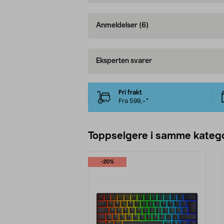
Anmeldelser
(6)
Eksperten svarer
Fri frakt
Fra 599,–*
Toppselgere i samme katego
-20%