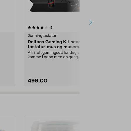
4.5 av 5 stjerner
anmeldelser
4.0
5
5
Gamingtastatur
Gamingtastat
Deltaco Gaming Kit headset,
Deltaco W
tastatur, mus og musematte,
tastatur
GAM-174
Alt-i-ett gamingsett for deg som vil
Vanlig stort t
komme i gang med en gang.
membranbryt
21 RGB
Deltaco Gaming 4-...
belysning. D
RGB...
499,00
399,90