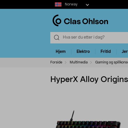
Select
Norway
market
Hjem
Elektro
Fritid
Je
Forside
Multimedia
Gaming og spillkonso
HyperX Alloy Origin