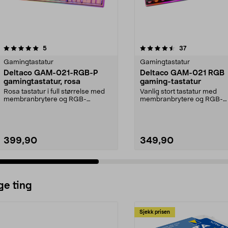
4.5 av 5 stjerner
anmeldelser
4.0 av 5 stjerner
anmeldelser
5
37
Gamingtastatur
Gamingtastatur
Deltaco GAM-021-RGB-P
Deltaco GAM-021 RGB
gamingtastatur, rosa
gaming-tastatur
Rosa tastatur i full størrelse med
Vanlig stort tastatur med
membranbrytere og RGB-
membranbrytere og RGB-
belysning. Deltaco GAM-...
belysning. Deltaco GAM-0
–...
399,90
349,90
ge ting
Sjekk prisen