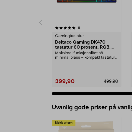
0 av 5 stjerner
5.0 av 5 stjerner
anmeldelser
6
Gamingtastatur
Deltaco Gaming DK470
tastatur 60 prosent, RGB,
svart
Maksimal funksjonalitet på
minimal plass – kompakt tastatur
for det lille skrive...
399,90
499,90
Uvanlig gode priser på vanli
Sjekk prisen