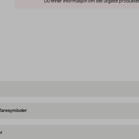
Du finner informasjon om det utgåtte produktet
 faresymboler
er