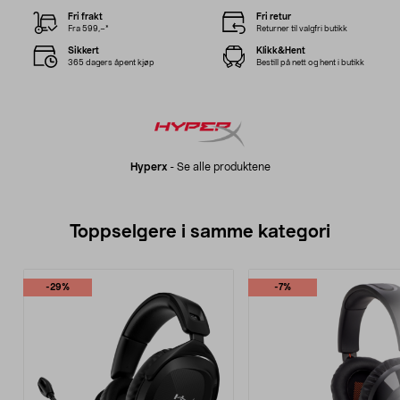
Fri frakt
Fri retur
Fra 599,–*
Returner til valgfri butikk
Sikkert
Klikk&Hent
365 dagers åpent kjøp
Bestill på nett og hent i butikk
Hyperx
-
Se alle produktene
Toppselgere i samme kategori
-29%
-7%