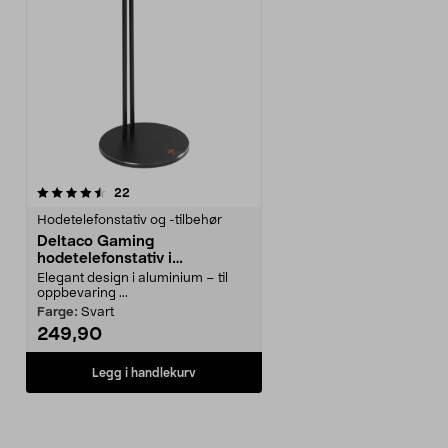
anmeldelser
22
Hodetelefonstativ og -tilbehør
Deltaco Gaming
hodetelefonstativ i
aluminium, GAM-070
Elegant design i aluminium – til
oppbevaring ...
Farge:
Svart
249,90
Legg i handlekurv