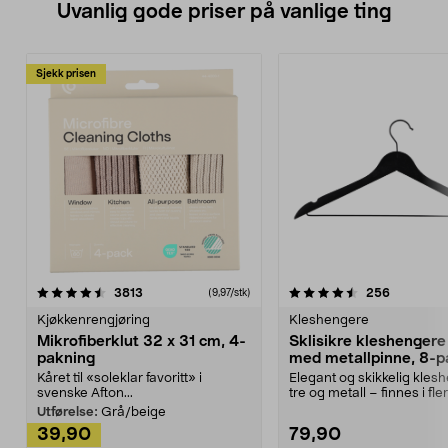
Uvanlig gode priser på vanlige ting
Sjekk prisen
4.5av 5 stjerner
anmeldelser
4.5av 5 stjerner
anmeldels
3813
256
(9,97/stk)
Kjøkkenrengjøring
Kleshengere
Mikrofiberklut 32 x 31 cm, 4-
Sklisikre kleshengere 
pakning
med metallpinne, 8-p
Kåret til «soleklar favoritt» i
Elegant og skikkelig kles
svenske Afton...
tre og metall – finnes i fle
Kleshe...
Utførelse:
Grå/beige
39,90
79,90