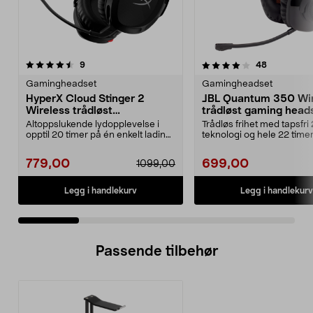
4.0 av 5 stjerner
anmeldelser
4.0 av 5 stjerner
anmeldelse
9
48
Gamingheadset
Gamingheadset
HyperX Cloud Stinger 2
JBL Quantum 350 Wir
Wireless trådløst
trådløst gaming head
gamingheadset
Altoppslukende lydopplevelse i
Trådløs frihet med tapsfri
opptil 20 timer på én enkelt lading.
teknologi og hele 22 time
Lett trådløs...
batteritid. JBL Q...
779,00
699,00
1099,00
Legg i handlekurv
Legg i handlekurv
Passende tilbehør