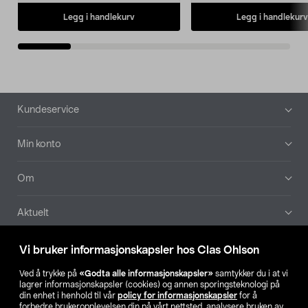
Legg i handlekurv
Legg i handlekurv
Bunntekst
Kundeservice
Min konto
Om
Aktuelt
Våre selskaper
Vi bruker informasjonskapsler hos Clas Ohlson
Ved å trykke på
«Godta alle informasjonskapsler»
samtykker du i at vi
Finn din butikk
lagrer informasjonskapsler (cookies) og annen sporingsteknologi på
din enhet i henhold til vår
policy for informasjonskapsler
for å
forbedre brukeropplevelsen din på vårt nettsted, analysere bruken av