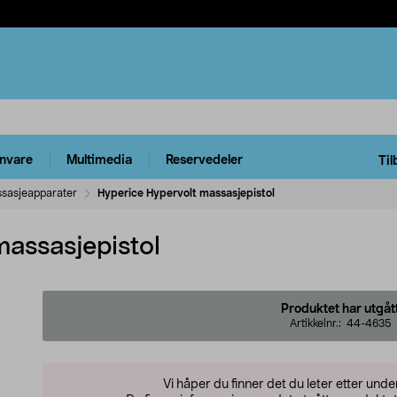
rnvare
Multimedia
Reservedeler
Til
sasjeapparater
Hyperice Hypervolt massasjepistol
massasjepistol
Produktet har utgåt
Artikkelnr.:
44-4635
Vi håper du finner det du leter etter und