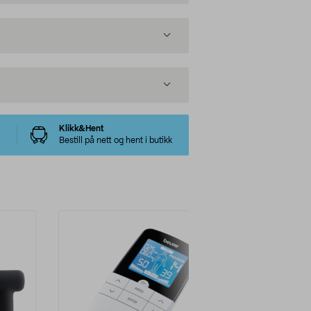
Klikk&Hent
Bestill på nett og hent i butikk
-31%