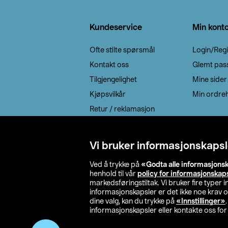
Bunntekst
Kundeservice
Min kont
Ofte stilte spørsmål
Login/Regi
Kontakt oss
Glemt pas
Tilgjengelighet
Mine sider
Kjøpsvilkår
Min ordreh
Retur / reklamasjon
EE-avfall
Cookie policy
Vi bruker informasjonskapsl
Leveringsalternativ
Ved å trykke på
«Godta alle informasjons
henhold til vår
policy for informasjonskap
markedsføringstiltak. Vi bruker fire typer
informasjonskapsler er det ikke noe krav 
dine valg, kan du trykke på
«Innstillinger»
informasjonskapsler eller kontakte oss for 
© 2026 Clas Oh