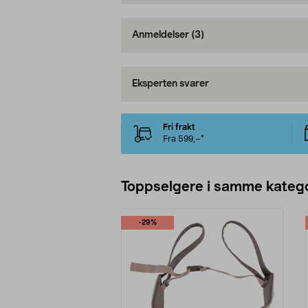
Anmeldelser
(3)
Eksperten svarer
Fri frakt
Fra 599,–*
Toppselgere i samme katego
-29%