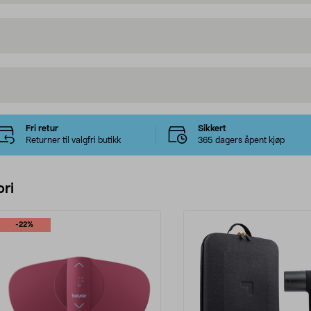
Fri retur
Sikkert
Returner til valgfri butikk
365 dagers åpent kjøp
ri
-22%