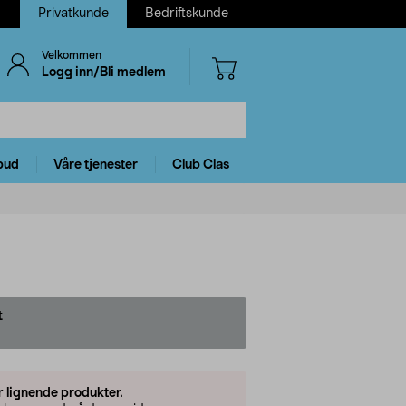
Privatkunde
Bedriftskunde
Velkommen
Logg inn/Bli medlem
bud
Våre tjenester
Club Clas
t
er
lignende produkter.