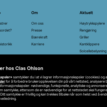
o
Om
Aktuelt
strer
Om oss
Høytrykkspylere
sordet?
Presse
Rengjøring
Bærekraft
Griller
istorikk
Karriere
Kantklippere
Solcellebelysning
er hos Clas Ohlson
kapsler»
samtykker du i at vi lagrer informasjonskapsler (cookies) og 
sler
for å forbedre brukeropplevelsen din på vårt nettsted, analysere b
 informasjonskapsler: nødvendige, funksjonelle, analytiske og annonse
om samtykke, ettersom de er nødvendige for at nettstedet skal fungere
. Ditt samtykke er frivillig og kan trekkes tilbake når som helst ved å endr
veiledning.
lson
Privacy statement
Medlemsvilkår
Kjøpsvilkår
F