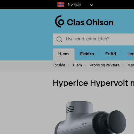
Select
Norway
market
Hjem
Elektro
Fritid
Je
Forside
Hjem
Kropp og velvære
Mas
Hyperice Hypervolt 