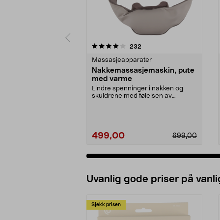
0 av 5 stjerner
3.5 av 5 stjerner
anmeldelser
232
Massasjeapparater
Nakkemassasjemaskin, pute
med varme
Lindre spenninger i nakken og
skuldrene med følelsen av
masserende hender. Nakke...
499,00
699,00
Uvanlig gode priser på vanli
Sjekk prisen