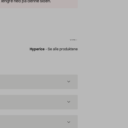
 lengre ned på denne siden.
Hyperice
-
Se alle produktene