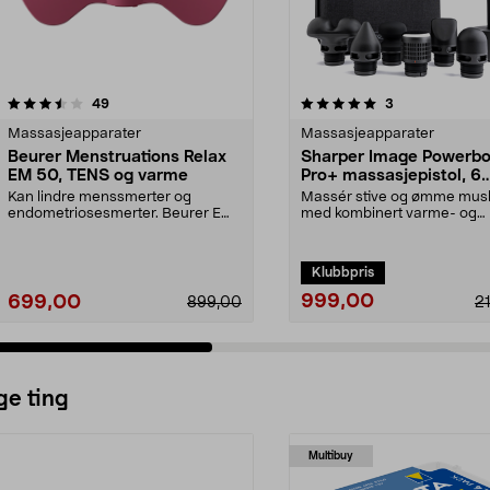
5.0 av 5 stjerner
anmeldelser
4.5 av 5 stjerner
anmeldelser
49
3
Massasjeapparater
Massasjeapparater
Beurer Menstruations Relax
Sharper Image Powerbo
EM 50, TENS og varme
Pro+ massasjepistol, 6
munnstykker
Kan lindre menssmerter og
Massér stive og ømme mus
endometriosesmerter. Beurer EM
med kombinert varme- og
50 – kombinerer TENS og...
kuldeterapi. Dyp pulsmassas
Klubbpris
999,00
699,00
899,00
2
ge ting
Multibuy