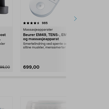
4.5 av 5 stjerner
anmeldelser
4.0
985
8
Massasjeapparater
Massasjeapp
ost
Beurer EM49, TENS-, EMS-
Capere mas
og massasjeapparat
nakke og ry
kler
Smertelindring ved spente og
Masserer trøt
slitne muskler, menssmerter og
med rullende
...
begynnende musearm. ...
varme. Caper
699,00
549,00
199,00