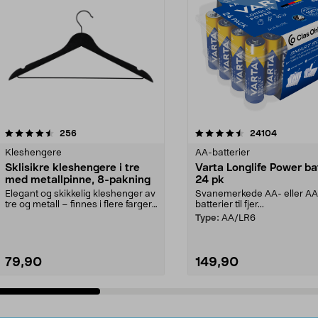
4.5av 5 stjerner
anmeldelser
4.5av 5 stjerner
anmeldels
256
24104
Kleshengere
AA-batterier
Sklisikre kleshengere i tre
Varta Longlife Power ba
med metallpinne, 8-pakning
24 pk
Elegant og skikkelig kleshenger av
Svanemerkede AA- eller A
tre og metall – finnes i flere farger.
batterier til fjer...
Kleshe...
Type:
AA/LR6
79,90
149,90
Legg i handlekurv
Legg i handlekurv