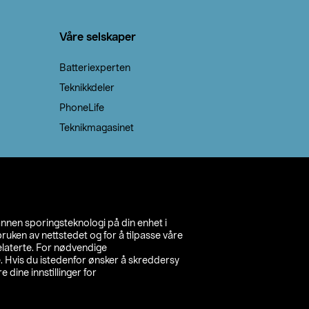
Våre selskaper
Batteriexperten
Teknikkdeler
PhoneLife
Teknikmagasinet
annen sporingsteknologi på din enhet i
ruken av nettstedet og for å tilpasse våre
relaterte. For nødvendige
. Hvis du istedenfor ønsker å skreddersy
e dine innstillinger for
inn din butikk