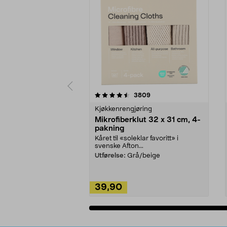
5av 5 stjerner
4.5av 5 stjerner
anmeldelser
3809
Kjøkkenrengjøring
Mikrofiberklut 32 x 31 cm, 4-
pakning
Kåret til «soleklar favoritt» i
svenske Afton...
Utførelse:
Grå/beige
39,90
Legg i handlekurv