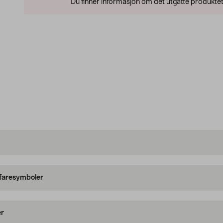
Du finner informasjon om det utgåtte produktet
 faresymboler
er